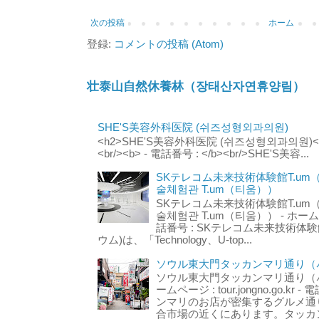
次の投稿
ホーム
登録:
コメントの投稿 (Atom)
壮泰山自然休養林（장태산자연휴양림）
SHE'S美容外科医院 (쉬즈성형외과의원)
<h2>SHE'S美容外科医院 (쉬즈성형외과의원)</h2
<br/><b> - 電話番号 : </b><br/>SHE'S美容...
SKテレコム未来技術体験館T.um
술체험관 T.um（티움））
SKテレコム未来技術体験館T.um
술체험관 T.um（티움）） - ホームページ 
話番号 : SKテレコム未来技術体験
ウム)は、「Technology、U-top...
ソウル東大門タッカンマリ通り（서
ソウル東大門タッカンマリ通り（서울
ームページ : tour.jongno.go.kr - 
ンマリのお店が密集するグルメ通
合市場の近くにあります。タッカン