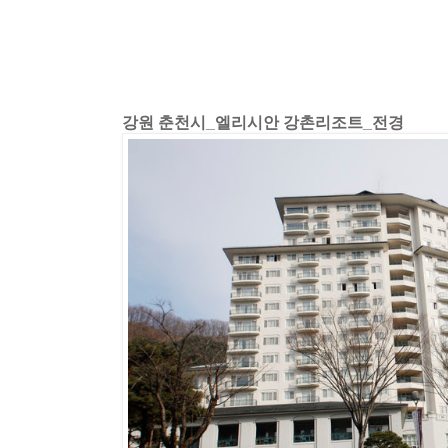
강원 춘천시_엘리시안 강촌리조트_전경