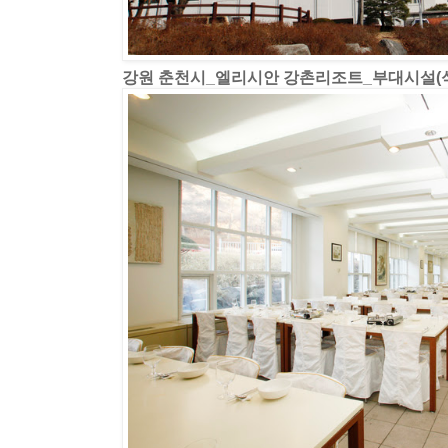
강원 춘천시_엘리시안 강촌리조트_부대시설(식