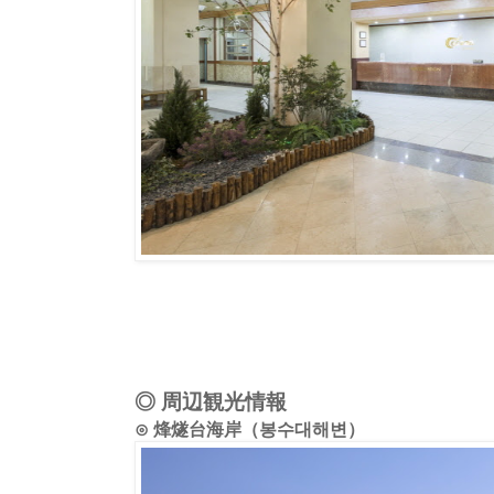
◎ 周辺観光情報
⊙ 烽燧台海岸（봉수대해변）