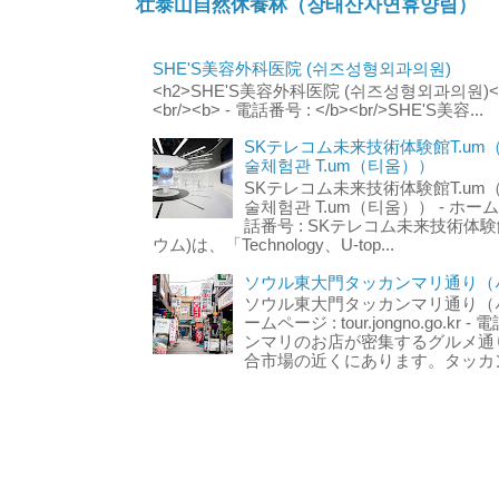
壮泰山自然休養林（장태산자연휴양림）
SHE'S美容外科医院 (쉬즈성형외과의원)
<h2>SHE'S美容外科医院 (쉬즈성형외과의원)</h2
<br/><b> - 電話番号 : </b><br/>SHE'S美容...
SKテレコム未来技術体験館T.um
술체험관 T.um（티움））
SKテレコム未来技術体験館T.um
술체험관 T.um（티움）） - ホームページ 
話番号 : SKテレコム未来技術体験
ウム)は、「Technology、U-top...
ソウル東大門タッカンマリ通り（서
ソウル東大門タッカンマリ通り（서울
ームページ : tour.jongno.go.kr - 
ンマリのお店が密集するグルメ通
合市場の近くにあります。タッカン