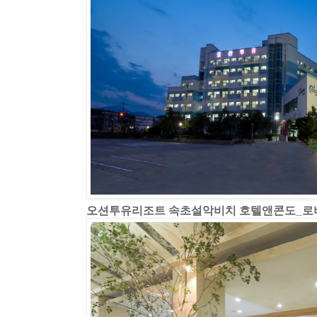
오션투유리조트 속초설악비치 호텔앤콘도_로