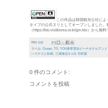
この作品は韓国観光公社によっ
タイプの公共ヌリとしてオープンしました。
（https://kto.visitkorea.or.kr/jpn.
時刻:
9:03
ラベル:
Ocean
,
TO
,
YOU束草雪岳ビーチホテルアンド
ハマナスと松林
,
三浦海辺キル9
,
竹旺面
0 件のコメント:
コメントを投稿