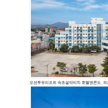
오션투유리조트 속초설악비치 호텔앤콘도_외