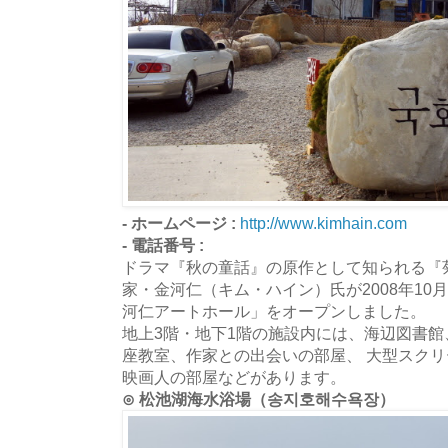
- ホームページ :
http://www.kimhain.com
- 電話番号 :
ドラマ『秋の童話』の原作として知られる『
家・金河仁（キム・ハイン）氏が2008年10
河仁アートホール」をオープンしました。
地上3階・地下1階の施設内には、海辺図書
座教室、作家との出会いの部屋、 大型スク
映画人の部屋などがあります。
⊙ 松池湖海水浴場（송지호해수욕장）