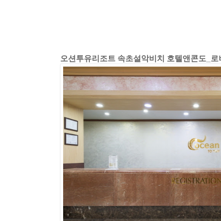
오션투유리조트 속초설악비치 호텔앤콘도_로