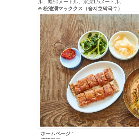
ル、幅50メートル、水深1.5メートル。
⊙ 松池湖マッククス（송지호막국수）
- ホームページ :