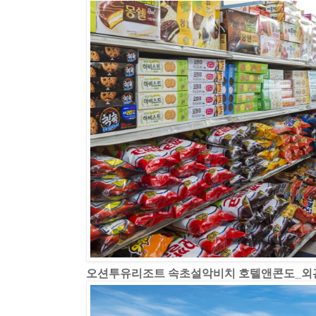
오션투유리조트 속초설악비치 호텔앤콘도_외