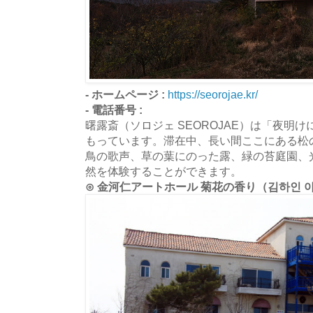
- ホームページ :
https://seorojae.kr/
- 電話番号 :
曙露斎（ソロジェ SEOROJAE）は「夜明
もっています。滞在中、長い間ここにある松
鳥の歌声、草の葉にのった露、緑の苔庭園、
然を体験することができます。
⊙ 金河仁アートホール 菊花の香り（김하인 