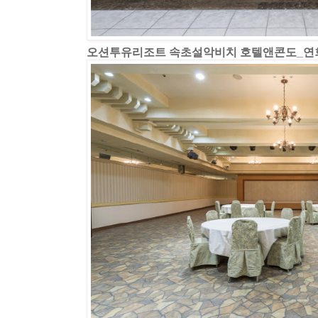
오션투유리조트 속초설악비치 호텔앤콘도_연