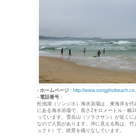
- ホームページ :
http://www.songjihobeach.co.
- 電話番号 :
松池湖（ソンジホ）海水浴場は、東海岸を代
にある海水浴場で、長さ2キロメートル・幅1
っています。雪岳山（ソラクサン）が近くに
なので人気があります。沖に見える島は、竹
ュクト）で、絶景を織りなしています。