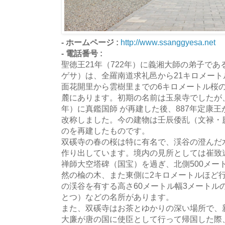
- ホームページ :
http://www.ssanggyesa.net
- 電話番号 :
聖徳王21年（722年）に義湘大師の弟子で
ゲサ）は、全羅南道求礼邑から21キロメー
面花開里から雲樹里までの6キロメートル桜
麓にあります。初期の名前は玉泉寺でしたが、
年）に真鑑国師 が再建した後、887年定康
改称しました。今の建物は壬辰倭乱（文禄・
のを再建したものです。
双磎寺の春の桜は特に有名で、渓谷の澄んだ
作り出しています。境内の見所としては崔致
禅師大空塔碑（国宝）を過ぎ、北側500メー
然の楡の木、また東側に2キロメートルほど
の渓谷を有する高さ60メートル幅3メートル
とつ）などの名所があります。
また、双磎寺はお茶とゆかりの深い場所で、新
大廉が唐の国に使臣として行って帰国した際