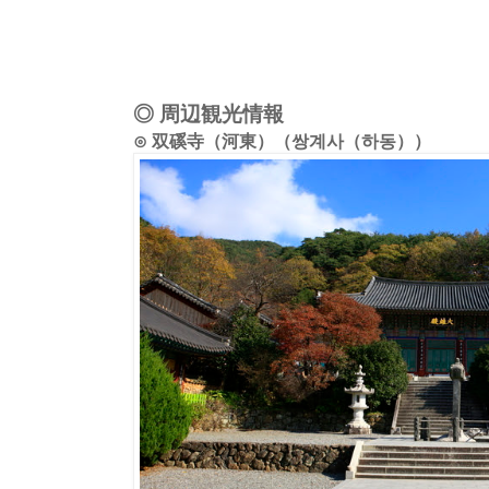
◎ 周辺観光情報
⊙ 双磎寺（河東）（쌍계사（하동））