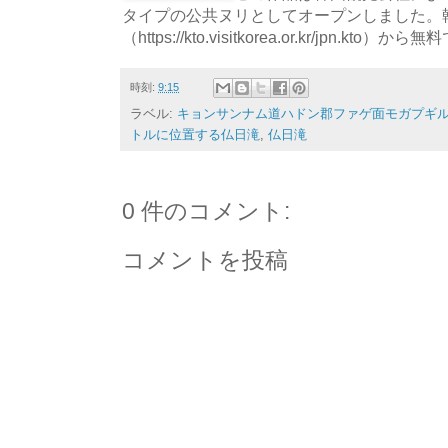
タイプの公共ヌリとしてオープンしました。
（https://kto.visitkorea.or.kr/jpn.
時刻:
9:15
ラベル:
キョンサンナム道ハドン郡ファゲ面モガプギル1
トルに位置する仏日滝
,
仏日滝
0 件のコメント:
コメントを投稿