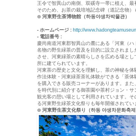
王令で智異山の南側、双磎寺一帯に植え、最
そのため、お茶の栽培地記念碑（道記念物）
⊙ 河東野生茶博物館（하동야생차박물관）
- ホームページ :
http://www.hadongteamuseum
- 電話番号 :
慶尚南道河東郡智異山の麓にある「河東（ハ
名物の野生緑茶の普及を目的に設立されまし
させ、河東緑茶の素晴らしさを広める場とし
所に建てられています。
河東茶の歴史と文化を理解し、茶の神秘を体
作法体験・河東緑茶茶礼体験ができる「茶体
を購入できる販売コーナーがあります。また
を時代別に紹介する御茶園や茶村ジョン・サ
観光客の憩い場として利用されています。そ
る河東野生緑茶文化祭りも毎年開催されてい
⊙ 河東野生茶文化祭り（하동 야생차문화축