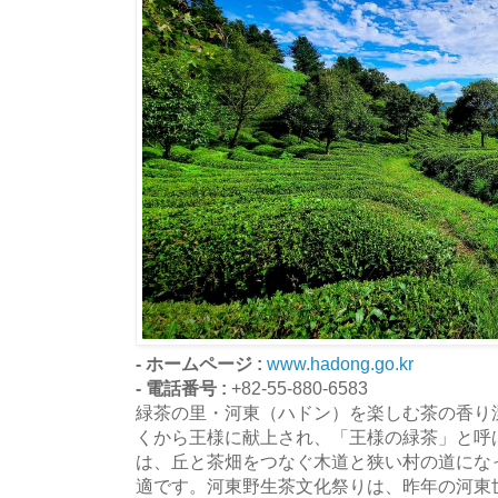
- ホームページ :
www.hadong.go.kr
- 電話番号 :
+82-55-880-6583
緑茶の里・河東（ハドン）を楽しむ茶の香り
くから王様に献上され、「王様の緑茶」と呼
は、丘と茶畑をつなぐ木道と狭い村の道にな
適です。河東野生茶文化祭りは、昨年の河東