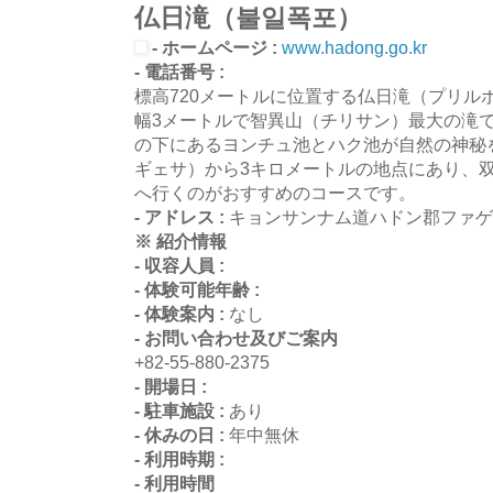
仏日滝（불일폭포）
- ホームページ :
www.hadong.go.kr
- 電話番号 :
標高720メートルに位置する仏日滝（プリル
幅3メートルで智異山（チリサン）最大の滝
の下にあるヨンチュ池とハク池が自然の神秘
ギェサ）から3キロメートルの地点にあり、
へ行くのがおすすめのコースです。
- アドレス :
キョンサンナム道ハドン郡ファゲ
※ 紹介情報
- 収容人員 :
- 体験可能年齢 :
- 体験案内 :
なし
- お問い合わせ及びご案内
+82-55-880-2375
- 開場日 :
- 駐車施設 :
あり
- 休みの日 :
年中無休
- 利用時期 :
- 利用時間