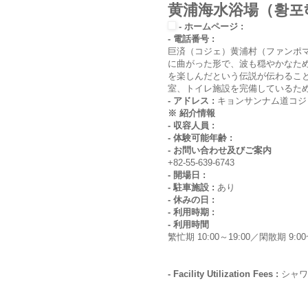
黄浦海水浴場（황포
- ホームページ :
- 電話番号 :
巨済（コジェ）黄浦村（ファンポ
に曲がった形で、波も穏やかなた
を楽しんだという伝説が伝わるこ
室、トイレ施設を完備しているた
- アドレス :
キョンサンナム道コジ
※ 紹介情報
- 収容人員 :
- 体験可能年齢 :
- お問い合わせ及びご案内
+82-55-639-6743
- 開場日 :
- 駐車施設 :
あり
- 休みの日 :
- 利用時期 :
- 利用時間
繁忙期 10:00～19:00／閑散期 9:00~
- Facility Utilization Fees :
シャワ