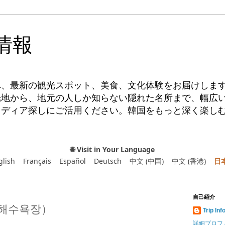
情報
へ、最新の観光スポット、美食、文化体験をお届けしま
光地から、地元の人しか知らない隠れた名所まで、幅広
イディア探しにご活用ください。韓国をもっと深く楽し
🌐 Visit in Your Language
glish
Français
Español
Deutsch
中文 (中国)
中文 (香港)
日
自己紹介
해수욕장）
Trip Inf
詳細プロフ