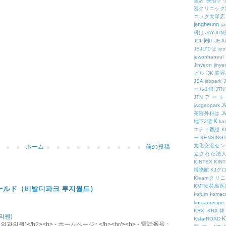
里店
I美容ク
容クリニック
ニック大邱店
jangheung
ja
科は
JAYJ
jeju
JCI
JEJ
JEJUでは
jeo
jewonhaneul
Jinyeon
jiny
ビル
JK美
JSA
jsbpark
ール1館
JT
JTNアー
jwcgeopark
美容外科は
J
K
地下2階
kam
エティ番組
K
ー
KENSING
文化交流セン
ホーム
前の投稿
立された法
KINTEX
KIN
博物館
KJグ
Kleamクリ
KMI汝矣島
ールド（비발디파크 루지월드）
kofum
komac
koreanrecipe
KRX
KRX
의원)
K
KstarROAD
원)</h2><b> - ホームページ : </b><br/><b> - 電話番号 :