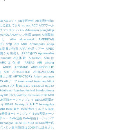
AB
ABヨット
AB美容外科
AB美容外科は
に位置しており
ac
acc
ACC
ACCワール
クフェスティバル
Admission
adnighttrip
AGROLANDテシン牧場
airport
AI基盤技
用し
Alive
alpacaworld
AMERICAN
amp
IC
AN
AND
Anthropolis
apap
Pは安養の地形
APAP作品ツアー
APEC
公園から出発し
APEC路55
Appenzeller
aquarium
AQ体験
ARCHIVE
ARCは
ARC文化館
AREA6
ARI
arirang
ARKO
AROMIND
AROUNDFOLLIE
t
ART
ARTCENTER
ARTEASPOON
EE人力車
ARTFACTORY
Artium
artmuse
rts
ARサーフ
asan
asiad
Asiad
asphttps
B
Avenue
AX
B1
B119
B123002
b1942
kdobeach
bamboofestival
barefootfesta
bay101
bb
bba48
bcj
bcmuseum
BEACH
ACH三陟オーシャンプレイ
BEACH襄陽オ
BEAUTY
レイ
BEAR
Beauty
beautyplay
elle
Belle慶州
Belle青松ソルセム温泉
lle丹陽オーシャンプレイ
Belle天安オーシ
チャー
Belle辺山
Belle辺山オーシャンプ
Besançon
BEST
BEXCO
BEXCO野外広
ルグンヌン眼科医院は2000年に設立され