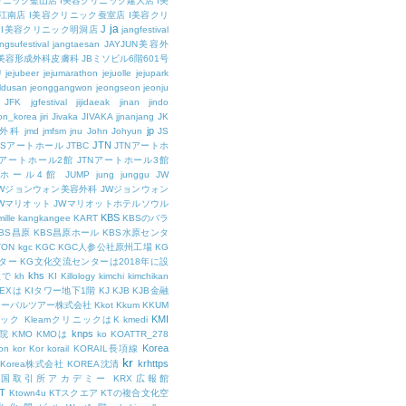
リニック釜山店
I美容クリニック建大店
I美
江南店
I美容クリニック蚕室店
I美容クリ
ja
J
I美容クリニック明洞店
jangfestival
ngsufestival
jangtaesan
JAYJUN美容外
UN美容形成外科皮膚科
JBミソビル6階601号
U
jejubeer
jejumarathon
jejuolle
jejupark
ldusan
jeonggangwon
jeongseon
jeonju
JFK
jgfestival
jijidaeak
jinan
jindo
eon_korea
jiri
Jivaka
JIVAKA
jjnanjang
JK
jp
容外科
jmd
jmfsm
jnu
John
Johyun
JS
JTN
JSアートホール
JTBC
JTNアートホ
Nアートホール2館
JTNアートホール3館
トホール4館
JUMP
jung
junggu
JW
JWジョンウォン美容外科
JWジョンウォン
Wマリオット
JWマリオットホテルソウル
KBS
ille
kangkangee
KART
KBSのバラ
BS昌原
KBS昌原ホール
KBS水原センタ
TON
kgc
KGC
KGC人参公社原州工場
KG
ター
KG文化交流センターは2018年に設
khs
人で
kh
KI
Killology
kimchi
kimchikan
TEXは
KIタワー地下1階
KJ
KJB
KJB金融
ローバルツアー株式会社
Kkot
Kkum
KKUM
KMI
ニック
KleamクリニックはK
kmedi
knps
医院
KMO
KMOは
ko
KOATTR_278
Korea
on
kor
Kor
korail
KORAIL長項線
kr
krhttps
Korea株式会社
KOREA沈清
韓国取引所アカデミー
KRX広報館
T
Ktown4u
KTスクエア
KTの複合文化空