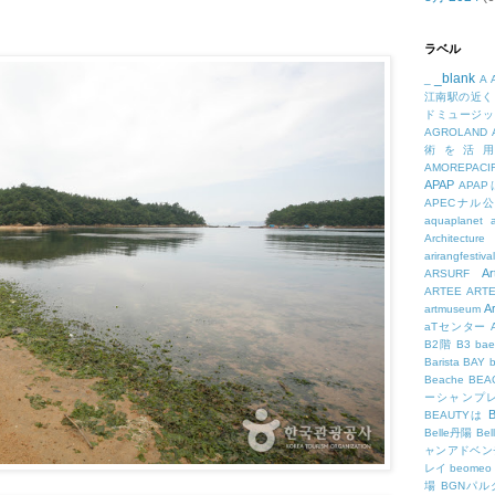
ラベル
_blank
_
A
江南駅の近く
ドミュージッ
AGROLAND
術を活
AMOREPACIF
APAP
APA
APECナル
aquaplanet
Architecture
arirangfestival
Ar
ARSURF
ARTEE
ART
A
artmuseum
aTセンター
B2階
B3
bae
Barista
BAY
Beache
BE
ーシャンプ
B
BEAUTYは
Belle丹陽
Be
ャンアドベン
レイ
beomeo
場
BGNパ