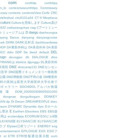
com
L
comhttp
comhttps
m_kr
comicsmuseumhttps
Commissary
orary
contents
contentsView
Corfe
CRC
lefestival
cttu0101a04
CTやMorpheus
culture
Cultureを意味します
Culture及び
7832
cwdsarangchae
cwg
Cアートミュー
D
daegu
トミュージアムは
daeheungsa
yang
Dance
danyang
danyangcruise
ark
DARK
DARK北村店
dashboardwww
HOP
DA整形外科は
DA美容外科
DA美容
DEL
DCC
ddm
DDP
De
deed
default
sign
deungjan
dh
DIALOGUE
dino
IPIRANGは
districts
djjunggu
DL美容外科
DMZ
科医院
dmzcamp131
DMZセンセン
保見学
DMZ国際ドキュメンタリー映画祭
公園
DMZ博物館
DMZ平和の道
DM整形外
外科の医師は延世大学校医科大学出身で
AMギャラリー
DOCHIDOLアルパカ牧場
OL牧場
DOM_000000309005001000
dongnae
donguibogam
DONKEY
SAN
dp
Dr
Dream
DREAMPEOPLE
dsec
raum
DYNAMIC
Dynamite
dytc
Dホール
E
ム聖水
Earthen
Ebookers
EBS
EBS放
送局は
ecolandjeju
ECORIUM
EGIビル6階
LEVEN3階
ELYSIAN江村
ELYSIAN江村
ラブ
Elysian江村リゾート
ENERGY
eng
entertainment
EPILOGUE
ESG
ESGフ
タ
et
ETRI
ETRI情報通信展示館
eum