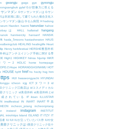
gwangju
gyeongju
n
gwgs
gye
eongsangbuk
gylaf
Gが想像力に答える
ンサンマダン
Gサンサンマダンは
Gサン
川は衣岩湖に面して建てられた複合文化ス
サンサンマダン論山
Gセム病院
H
hadong
haeundae
useum
Haeden
haemi
hahoe
hangang
ajobayは
HALL
hallatrail
hanok
hanrivercity
hansanf
HANSIK
rk
hasla_5moons
hastasheraton
HAUS
ealbeingclub
HEALING
healinglife
Heart
lip
Henry
herbfestival
HERSHE整形外科
整形外科はアンチエイジング手術に関する専
DE
High1
HIGHKEY
hiinsa
hijump
HiKR
タワー2
HOLIC
home
homepage
HOPEのHope
HORANGGASINAMU
HOT
href
HOUSE
e
hpftf
hs
hscity
hsg
htm
ttps
HUI
hwaseongyacht
HYUNDAI
cdonggu
icheon
icjg
ICTタワー3
id
IDクリニック江南店は
idコスメディカル
美容クリニック
id美容外科
id美容外科とid
構成されている
IF
iksan
ILLUSTAR
ON
imsilfestival
IN
INART
INART平昌
CHEON
incheon_jotang
incheonjotang
instagram
vz
insiseol
INSTITUT
NAL
introhttps
Island
ISLAND
IT
ITZY
IT
役者
IU
IUI
IUが立っていたバス停
IUや女
I美容クリニックは
I美容クリニック往十