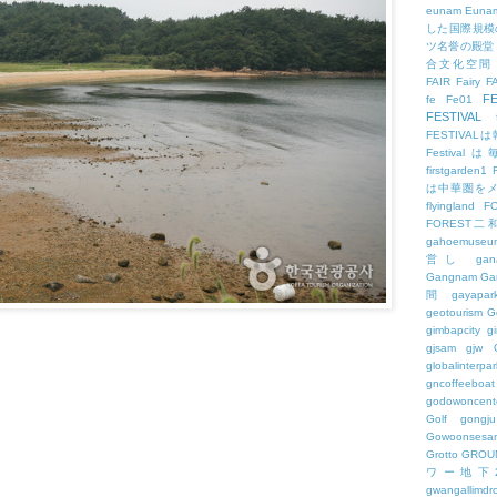
eunam
Euna
した国際規模
ツ名誉の殿堂
合文化空間
FAIR
Fairy
F
FE
fe
Fe01
FESTIVAL
FESTIV
Festival
firstgarden1
は中華圏を
flyingland
F
FOREST二
gahoemuseu
営し
gan
Gangnam
Ga
間
gayapar
geotourism
G
gimbapcity
g
gjsam
gjw
globalinterpar
gncoffeeboat
godowoncent
Golf
gongju
Gowoonsesa
Grotto
GROU
ワー地下
gwangallimdr