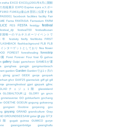
m
ewha
EXCO
EXCOは2001年4月に開館
の先端展示
EXPO
Exprive
eyes
eスポー
F1963
F1963は釜山水営区に位置する複
FA00001
facebook
facilities
facility
Fair
AME
Fanta
FANTASIA
Fantasium
FARM
festival
LICE
FESTA
FES
festdgy
festival_djt
festival700
festivalbusan
ALは韓国唯一のマルチスポーツイベントで
は毎年
festivity
firefly
fireWorks
FIRST
FLASHBACK
flashbackground
FLB
FLB
メインターゲットとしており
flea
flower
foresttrip
OOD
FOREST
foresthealing
G
和園
Foret
Forever
Four
fowi
gahoe
gallery
m
Galpi
gamcheon
GAMESが運
a
ganghwa
gangjin
gangmunbeach
Garden
ram
garden
Gardenでは1ヶ月の
k
gbmg
gcwcf
GEEK
geoje
geopark
erhart
ghct
GIAF25
giantsclub
giff
gil
gill
imje
ginsengfestival
gjart
gjepark
gjfmc
GLADチェジュ1階
glassisland
k
GLOBALTOURは
GLORY
gn
gncn
gnmetaverse
GO
gobluefarm
gochang
er
GOETHE
GOEUN
gogung
gokseong
gongseri
Goobne
goryeong
gov
goyang
ng
GRAND
grandculture
Gray
gt
ND
GROUNDSEESAW
gstar
gtp
GTタ
2階
gugak
guinsa
GUMICO
gurye
one
gwanganbridge
gwanghallu