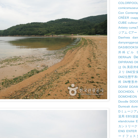
COLORPOO
comicsmuseu
Con
Contemp
CRÉER
csapp
CUBE
cultour
Artistry
cuma
ジアム
Cアー
Daehwa
dam
danyanggeop
DASIBOOKS
外科ビル
De
DERAaN
DIPIRANG
D
は
DL美容外
ヌリ
DMZ安
DMZ生態平和
科
DM整形
DOAM
DO
DOCHID
DOMOHEON
Doodle
DOO
Dumoak
dure
Dミュージア
送局
EBS放
elandcruise
E
カントリーク
ENG
ENTER
ードフェス