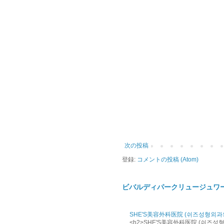
次の投稿
登録:
コメントの投稿 (Atom)
ビバルディパークリュージュワ
SHE'S美容外科医院 (쉬즈성형외과
<h2>SHE'S美容外科医院 (쉬즈성형외과의