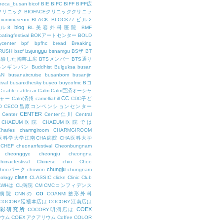
theca_busan
bicof
BIE
BIFC
BIFF
BIFF広
Eクリニック
BIOFACEクリニッククリニッ
biummuseum
BLACK
BLOCK77ビル2
blog
ビル8
BL美容外科医院
BMF
oatingfestival
BOKアートセンター
BOLD
center
bpf
bpfhc
bread
Breaking
bsjunggu
RUSH
bscf
bsnamgu
BSザ
BT
体験した陶芸工房
BTSメンバー
BTS通り
ペンギンパン
Buddhist
Bulguksa
busan
AN
busanaircruise
busanbom
busanjin
ival
busanxthesky
buyeo
buyeofmc
Bコ
C
cable
cablecar
Calm
Calm巨済オーシャ
CC
ャー
Calm済州
camelliahill
CDC子ど
O
CECO昌原コンベンションセンター
CENTER
Center
Center仁川
Central
CHAEUM医院
CHAEUM医院では
Charles
charmgiroom
CHARMGIROOM
A医科学大学江南CHA病院
CHA医科大学
CHEF
cheonanfestival
Cheonbungnam
cheonggye
cheongju
cheongna
chimacfestival
Chinese
chiu
Choo
chungju
Chooパーク
chowon
chungnam
class
cology
CLASSIC
clickn
Clinic
Club
LWHは
CL病院
CM
CMCコンフィデンス
co
M病院
CNNの
COANMI整形外科
COCORY延禧本店は
COCORY江南店は
色彩研究所
COEX
COCORY明洞店は
ィウム
COEXアクアリウム
Coffee
COLOR