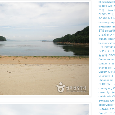
bhm
bi
biblio
場
BIOFAC
クは
bisco
BLOCK77
BOAN1942
b
boseongatopy
BREWERY
B
BTS
BTSが
BTS壁画と
Busan
BUS
busanrockfest
ース
B棟505
ンアドベンチ
も歯科
CEC
Cente
center
cha
centum
changpovil
Chaum
CH
CHA病院は
Cheongdam
CHICKEN
choongang
cimer
city
cje
clubdoasis
C
cmnmcik
C
cocorycolor
COCORY
Coexアーテ