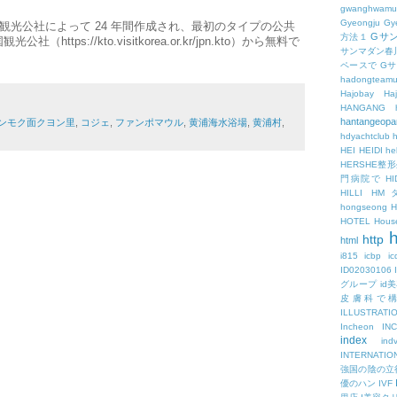
gwanghwamu
Gyeongju
Gy
観光公社によって 24 年間作成され、最初のタイプの公共
Gサ
方法１
tps://kto.visitkorea.or.kr/jpn.kto）から無料で
サンマダン春
ペースで
G
hadongteam
Hajobay
H
HANGANG
hantangeopa
ンモク面クヨン里
,
コジェ
,
ファンポマウル
,
黄浦海水浴場
,
黄浦村
,
hdyachtclub
h
HEI
HEIDI
hel
HERSHE
門病院で
HI
HILLI
HM
hongseong
HOTEL
Hous
h
http
html
i815
icbp
i
ID02030106
グループ
id
皮膚科で
ILLUSTRATI
Incheon
IN
index
ind
INTERNATIO
強国の陰の立
優のハン
IVF