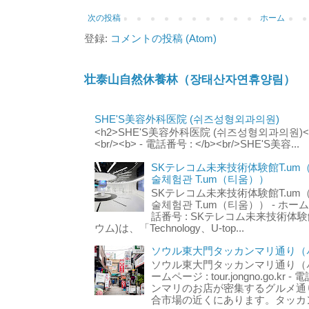
次の投稿
ホーム
登録:
コメントの投稿 (Atom)
壮泰山自然休養林（장태산자연휴양림）
SHE'S美容外科医院 (쉬즈성형외과의원)
<h2>SHE'S美容外科医院 (쉬즈성형외과의원)</h2
<br/><b> - 電話番号 : </b><br/>SHE'S美容...
SKテレコム未来技術体験館T.um
술체험관 T.um（티움））
SKテレコム未来技術体験館T.um
술체험관 T.um（티움）） - ホームページ 
話番号 : SKテレコム未来技術体験
ウム)は、「Technology、U-top...
ソウル東大門タッカンマリ通り（서
ソウル東大門タッカンマリ通り（서울
ームページ : tour.jongno.go.kr - 
ンマリのお店が密集するグルメ通
合市場の近くにあります。タッカン