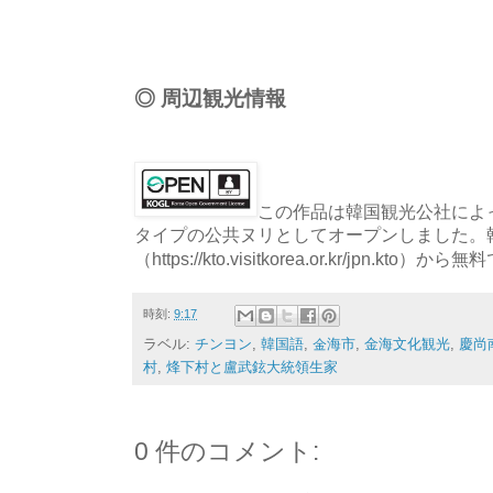
◎ 周辺観光情報
この作品は韓国観光公社によっ
タイプの公共ヌリとしてオープンしました。
（https://kto.visitkorea.or.kr/jpn.
時刻:
9:17
ラベル:
チンヨン
,
韓国語
,
金海市
,
金海文化観光
,
慶尚
村
,
烽下村と盧武鉉大統領生家
0 件のコメント: