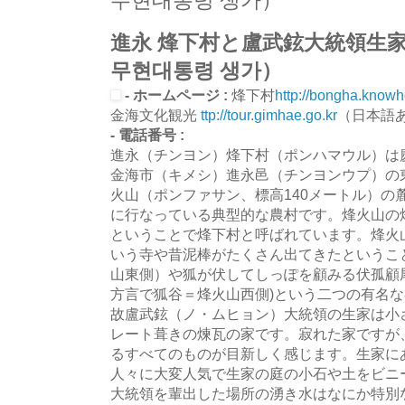
무현대통령 생가）
進永 烽下村と盧武鉉大統領生家
무현대통령 생가）
- ホームページ :
烽下村
http://bongha.knowh
金海文化観光
ttp://tour.gimhae.go.kr
（日本語
- 電話番号 :
進永（チンヨン）烽下村（ポンハマウル）は
金海市（キメシ）進永邑（チンヨンウプ）の東
火山（ポンファサン、標高140メートル）の
に行なっている典型的な農村です。烽火山の
ということで烽下村と呼ばれています。烽火
いう寺や昔泥棒がたくさん出てきたというこ
山東側）や狐が伏してしっぽを顧みる伏孤顧
方言で狐谷＝烽火山西側)という二つの有名
故盧武鉉（ノ・ムヒョン）大統領の生家は小
レート葺きの煉瓦の家です。寂れた家ですが
るすべてのものが目新しく感じます。生家に
人々に大変人気で生家の庭の小石や土をビニ
大統領を輩出した場所の湧き水はなにか特別