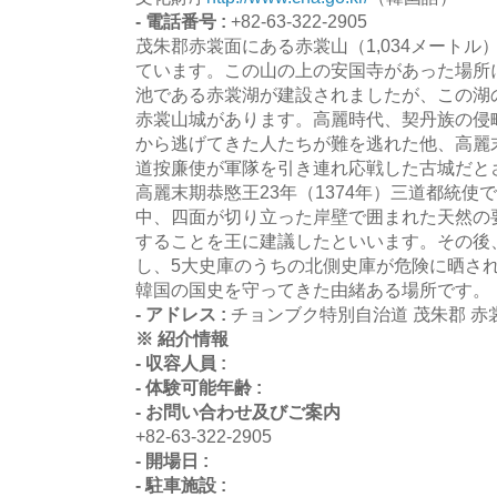
- 電話番号 :
+82-63-322-2905
茂朱郡赤裳面にある赤裳山（1,034メート
ています。この山の上の安国寺があった場所
池である赤裳湖が建設されましたが、この湖の
赤裳山城があります。高麗時代、契丹族の侵
から逃げてきた人たちが難を逃れた他、高麗
道按廉使が軍隊を引き連れ応戦した古城だと
高麗末期恭愍王23年（1374年）三道都統
中、四面が切り立った岸壁で囲まれた天然の
することを王に建議したといいます。その後
し、5大史庫のうちの北側史庫が危険に晒さ
韓国の国史を守ってきた由緒ある場所です。
- アドレス :
チョンブク特別自治道 茂朱郡 赤
※ 紹介情報
- 収容人員 :
- 体験可能年齢 :
- お問い合わせ及びご案内
+82-63-322-2905
- 開場日 :
- 駐車施設 :