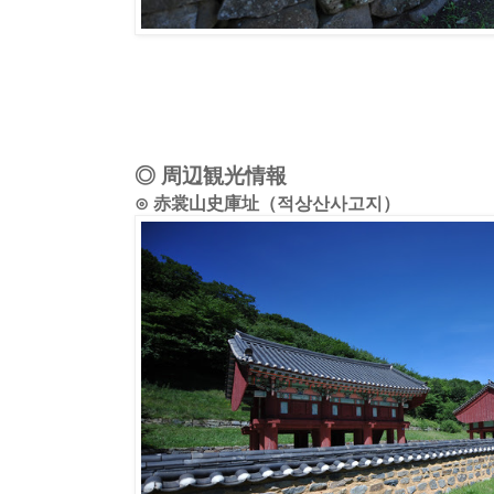
◎ 周辺観光情報
⊙ 赤裳山史庫址（적상산사고지）