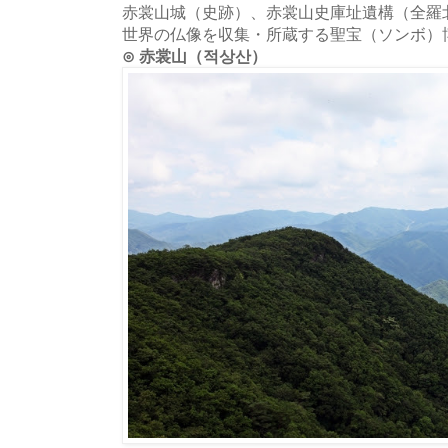
赤裳山城（史跡）、赤裳山史庫址遺構（全羅
世界の仏像を収集・所蔵する聖宝（ソンボ）
⊙ 赤裳山（적상산）