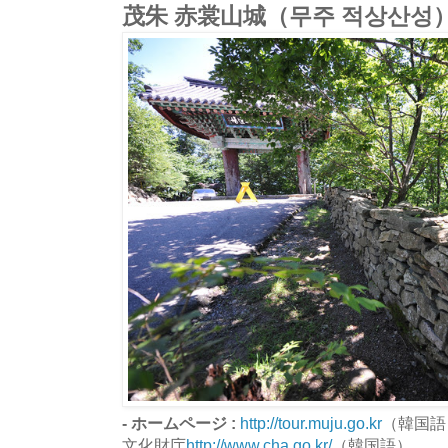
茂朱 赤裳山城（무주 적상산성
- ホームページ :
http://tour.muju.go.kr
（韓国語
文化財庁
http://www.cha.go.kr/
（韓国語）