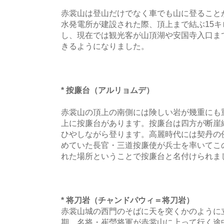
赤裳山は登山だけでなく車でも山に登ること
水発電所が建設された際、頂上まで結ぶ15
し、現在では観光客が山頂湖や安国寺入口ま
きるようになりました。
* 按廉台（アルリョムデ）
赤裳山の頂上の南側には険しい岩が幾重にも
上に按廉台があります。按廉台は四方が断崖
ひやしながら登ります。高麗時代には契丹の
めていた長官・三道按廉使が兵士を率いてこ
れた場所ということで按廉台と名付けられま
* 将刀岩（チャンドパウィ＝将刀岩）
赤裳山城の西門のそばに天を突くかのように
期、名将・崔瑩将軍が赤裳山に上って行く途