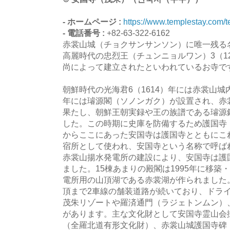
- ホームページ :
https://www.templestay.com/
- 電話番号 :
+82-63-322-6162
赤裳山城（チョクサンサンソン）に唯一残る
高麗時代の忠烈王（チュンニョルワン）3（1
尚によって建立されたといわれているお寺で
朝鮮時代の光海君6（1614）年には赤裳山城内
年には璿源閣（ソノンガク）が設置され、赤
果たし、朝鮮王朝実録や王の族譜である璿源
した。この時期に史庫を防備するため護国寺
からここにあった安国寺は護国寺とともにこ
宿所として使われ、安国寺という名称で呼ば
赤裳山揚水発電所の建設により、安国寺は護
ました。15棟あまりの殿閣は1995年に移
電所用の山頂湖である赤裳湖が作られました
頂まで2車線の舗装道路が続いており、ドライ
茂朱リゾートや羅済通門（ラジェトンムン）
があります。主な文化財として安国寺霊山会
（全羅北道有形文化財）、赤裳山城護国寺碑