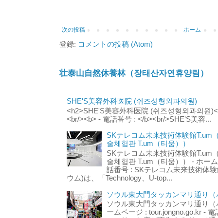
次の投稿
ホーム
登録:
コメントの投稿 (Atom)
壮泰山自然休養林（장태산자연휴양림）
SHE'S美容外科医院 (쉬즈성형외과의원)
<h2>SHE'S美容外科医院 (쉬즈성형외과의원)</h2
<br/><b> - 電話番号 : </b><br/>SHE'S美容...
SKテレコム未来技術体験館T.um
술체험관 T.um（티움））
SKテレコム未来技術体験館T.um
술체험관 T.um（티움）） - ホームページ 
話番号 : SKテレコム未来技術体験
ウム)は、「Technology、U-top...
ソウル東大門タッカンマリ通り（서
ソウル東大門タッカンマリ通り（서울
ームページ : tour.jongno.go.kr - 