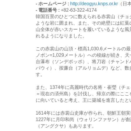
- ホームページ :
http://deogyu.knps.or.kr
（日
- 電話番号 :
+82-63-322-4174
韓国百景のひとつに数えられる赤裳山（チョ
ような岩に囲まれ、また、その絶壁には紅葉
山全体が赤いスカートを履いているような風
れるようになりました。
この赤裳山の山頂・標高1,030.6メートル
ノボン=1,029メートル）への稜線が続き、
台瀑布（ソンデポッポ）、将刀岩（チャンド
パウィ）、按廉台（アルリョムデ）など、数
す。
また、1374年に高麗時代の名将・崔瑩（チ
＝現在の済州島）を討伐し、帰京の際にここ
に向いていると考え、王に築城を進言したと
1614年には赤裳山史庫が作られ、朝鮮王朝
1227年に月印和尚（ウォリンファサン）が
（アングクサ）もあります。