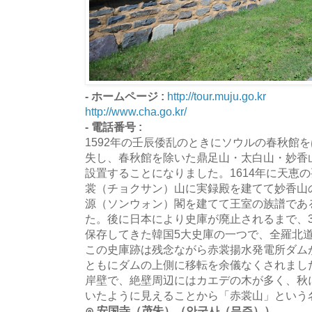
- ホームページ :
http://tour.muju.go.kr
http://www.cha.go.kr/
- 電話番号 :
1592年の壬辰倭乱のときにソウルの春秋館
失し、春秋館を除いた鼎足山・太白山・妙香
設置することになりました。1614年に天恵
裳（チョクサン）山に実録殿を建てて妙香山の
源（ソンウォン）閣を建てて王室の族譜であ
た。後に日本により史庫が廃止されるまで、3
保存してきた韓国5大史庫の一つで、全羅北
この史庫跡は残念ながら赤裳揚水発電所ダム
ともにダムの上側に移転を余儀なくされまし
岸壁で、絶壁周辺にはカエデの木が多く、秋
いたように見えることから「赤裳山」という
⊙ 安国寺（茂朱）（안국사（무주））