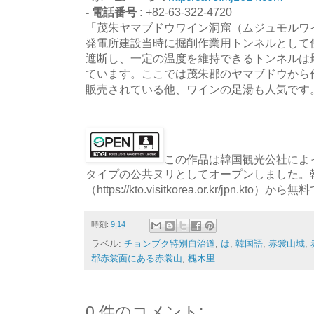
- 電話番号 :
+82-63-322-4720
「茂朱ヤマブドウワイン洞窟（ムジュモルワ
発電所建設当時に掘削作業用トンネルとして
遮断し、一定の温度を維持できるトンネルは
ています。ここでは茂朱郡のヤマブドウから
販売されている他、ワインの足湯も人気です
この作品は韓国観光公社によっ
タイプの公共ヌリとしてオープンしました。
（https://kto.visitkorea.or.kr/jpn.
時刻:
9:14
ラベル:
チョンブク特別自治道
,
は
,
韓国語
,
赤裳山城
,
郡赤裳面にある赤裳山
,
槐木里
0 件のコメント: