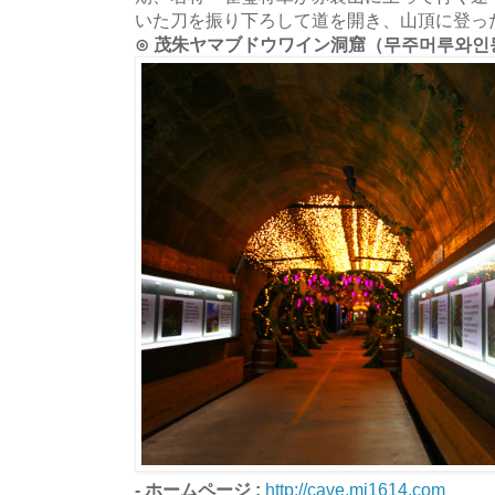
いた刀を振り下ろして道を開き、山頂に登っ
⊙ 茂朱ヤマブドウワイン洞窟（무주머루와인
- ホームページ :
http://cave.mj1614.com