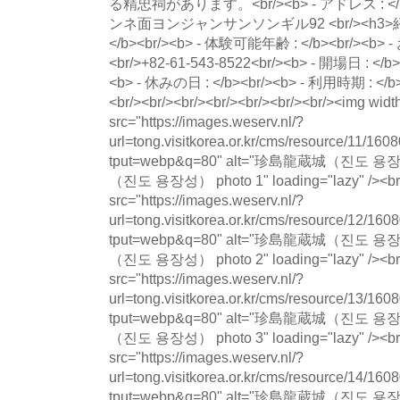
る精忠祠があります。<br/><b> - アドレス 
ンネ面ヨンジャンサンソンギル92 <br/><h3>紹介
</b><br/><b> - 体験可能年齢 : </b><br/>
<br/>+82-61-543-8522<br/><b> - 開場日 : </b
<b> - 休みの日 : </b><br/><b> - 利用時期 : </b
<br/><br/><br/><br/><br/><br/><br/><img wid
src="https://images.weserv.nl/?
url=tong.visitkorea.or.kr/cms/resource/11/
tput=webp&q=80" alt="珍島龍蔵城（진도 
（진도 용장성） photo 1" loading="lazy" /><br
src="https://images.weserv.nl/?
url=tong.visitkorea.or.kr/cms/resource/12/
tput=webp&q=80" alt="珍島龍蔵城（진도 
（진도 용장성） photo 2" loading="lazy" /><br
src="https://images.weserv.nl/?
url=tong.visitkorea.or.kr/cms/resource/13/
tput=webp&q=80" alt="珍島龍蔵城（진도 
（진도 용장성） photo 3" loading="lazy" /><br
src="https://images.weserv.nl/?
url=tong.visitkorea.or.kr/cms/resource/14/
tput=webp&q=80" alt="珍島龍蔵城（진도 