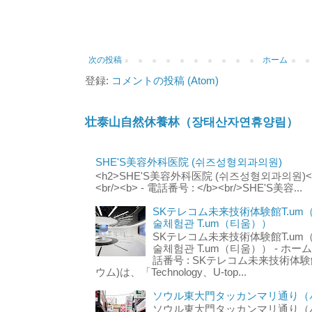
次の投稿
ホーム
登録:
コメントの投稿 (Atom)
壮泰山自然休養林（장태산자연휴양림）
SHE'S美容外科医院 (쉬즈성형외과의원)
<h2>SHE'S美容外科医院 (쉬즈성형외과의원)</h2
<br/><b> - 電話番号 : </b><br/>SHE'S美容...
SKテレコム未来技術体験館T.um
술체험관 T.um（티움））
SKテレコム未来技術体験館T.um
술체험관 T.um（티움）） - ホームページ 
話番号 : SKテレコム未来技術体験
ウム)は、「Technology、U-top...
ソウル東大門タッカンマリ通り（서
ソウル東大門タッカンマリ通り（서울