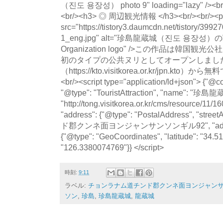
（진도 용장성） photo 9" loading="lazy" /><br/>
<br/><h3> ◎ 周辺観光情報 </h3><br/><br/><p>
src="https://tistory3.daumcdn.net/tistory/39
1_eng.jpg" alt="珍島龍蔵城（진도 용장성）の写真"
Organization logo" />この作品は韓国
初のタイプの公共ヌリとしてオープンしました
（https://kto.visitkorea.or.kr/jpn.
<br/><script type="application/ld+json"> {"@co
"@type": "TouristAttraction", "name": 
"http://tong.visitkorea.or.kr/cms/resource/11
"address": {"@type": "PostalAddress", "
ド郡クンネ面ヨンジャンサンソンギル92", "addressCo
{"@type": "GeoCoordinates", "latitude": "34.5
"126.3380074769"}} </script>
時刻:
9:11
ラベル:
チョンラナム道チンド郡クンネ面ヨンジャンサ
ソン
,
珍島
,
珍島龍蔵城
,
龍蔵城