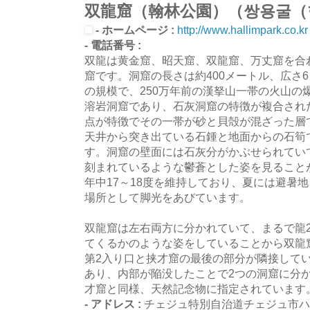
双龍窟（翰林公園）（쌍용굴（
- ホームページ :
http://www.hallimpark.co.kr
- 電話番号 :
双龍は黄金窟、昭天窟、双龍窟、万丈窟を合
窟です。洞窟の長さは約400メートル、広さ
の規模で、250万年前の漢拏山一帯の火山の
溶岩洞窟であり、石灰洞窟の特徴が複合され
点が特徴でその一帯が砂と貝殻が混ざった層
天井から突き出ている石鍾と地面からの石筍
す。洞窟の壁面には石灰分がかぶせられてい
刻まれているような鬱蒼とした姿を見ること
年中17～18度を維持しており、夏には避暑
場所として脚光をあびています。
双龍窟は左右両方に分かれていて、まるで龍
てくるかのような姿をしていることから双龍
第2入り口と挟才窟の最後の部分が隣接してい
あり、内部が陥没したことで2つの洞窟に分
才窟と同様、天然記念物に指定されています
- アドレス :
チェジュ特別自治道チェジュ市ハ