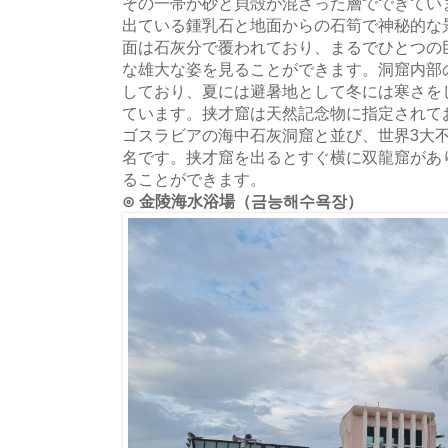
その一帯が砂と貝殻が混ざった層でできてい
出ている鍾乳石と地面からの石筍で神秘的な
面は石灰分で覆われており、まるでひとつの
な雄大な姿を見ることができます。洞窟内部の
しており、夏には避暑地として冬には寒さを
ています。挟才窟は天然記念物に指定されて
ゴスラビアの海中石灰洞窟と並び、世界3大
名です。挟才窟を出るとすぐ横に双龍窟があ
ることができます。
⊙ 金陵海水浴場（금능해수욕장）