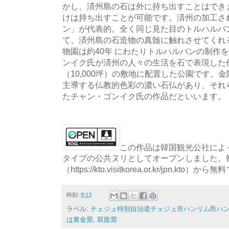
かし、済州島の石は外に持ち出すことはでき
けは持ち出すことが可能です。済州の加工さ
ン」が代表的。全く同じ見た目のトルハルバ
て、済州島の石造物の真髄に触れさせてくれ
物園は約40年 にわたりトルハルバンの制作
ンイク氏が済州の人々の生活を石で表現した作品
（10,000坪）の敷地に配置した公園です。
主導する仏教的色彩の濃い石仏があり、それ
たチャン・ゴンイク氏の作品だといいます。
この作品は韓国観光公社によっ
タイプの公共ヌリとしてオープンしました。
（https://kto.visitkorea.or.kr/jpn.
時刻:
9:13
ラベル:
チェジュ特別自治道チェジュ市ハンリム邑ハン
は黄金窟
,
双龍窟