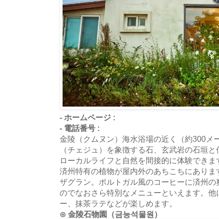
- ホームページ :
- 電話番号 :
金陵（クムヌン）海水浴場の近く（約300メ
（チェジュ）を象徴する石、玄武岩の石垣と
ローカルライフと自然を間接的に体験できま
済州特有の植物が屋内外のあちこちにありま
ザグラン。ポルトガル風のコーヒーに済州の
のでなおさら特別なメニューといえます。他
ー、抹茶ラテなどが楽しめます。
⊙ 金陵石物園（금능석물원）