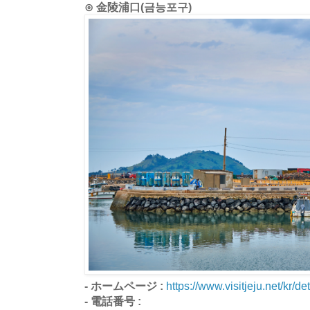
⊙ 金陵浦口(금능포구)
- ホームページ :
https://www.visitjeju.net/kr/det
- 電話番号 :