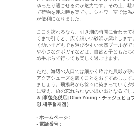
ゆったり過ごせるのが魅力です。その上、駐
で荷物を運ぶ時も楽です。シャワー室では温
が便利になりました。
ここを訪れるなら、引き潮の時間に合わせて
くまで引くと、広く細かい砂浜が露出します
く幼い子どもでも遊びやすい天然プールがで
や小さなクボガイなどは、自然と子どもたち
め手ぶらで行っても楽しく過ごせます。
ただ、海辺の入口では細かく砕けた貝殻が砂
アクアシューズを履くことをおすすめします
ましょう。飛揚島から徐々に染まっていく夕
に変え、旅の忘れられない思い出となるでし
⊙ [事後免税店] Olive Young・チェジ
영 제주협재점）
- ホームページ :
- 電話番号 :
-