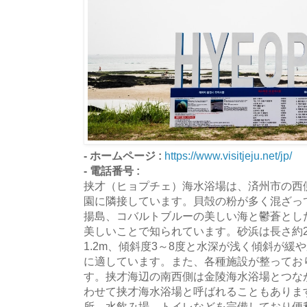
- ホームページ :
https://www.visitjeju.net/jp/
- 電話番号 :
挟才（ヒョプチェ）海水浴場は、済州市の西側
園に隣接しています。貝殻の粉が多く混ざっ
揚島、コバルトブルーの美しい海と鬱蒼とし
美しいことで知られています。砂浜は長さ約2
1.2m、傾斜度3～8度と水深が浅く傾斜が緩
に適しています。また、各種施設が整ってお
す。挟才海辺の南西側は金陵海水浴場とつな
わせて挟才海水浴場と呼ばれることもありま
所、水飲み場、トイレなどを完備しており便