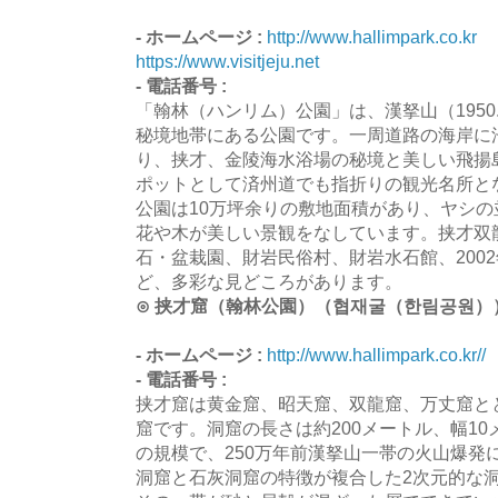
- ホームページ :
http://www.hallimpark.co.kr
https://www.visitjeju.net
- 電話番号 :
「翰林（ハンリム）公園」は、漢拏山（1950
秘境地帯にある公園です。一周道路の海岸に
り、挟才、金陵海水浴場の秘境と美しい飛揚
ポットとして済州道でも指折りの観光名所と
公園は10万坪余りの敷地面積があり、ヤシ
花や木が美しい景観をなしています。挟才双
石・盆栽園、財岩民俗村、財岩水石館、2002
ど、多彩な見どころがあります。
⊙ 挟才窟（翰林公園）（협재굴（한림공원）
- ホームページ :
http://www.hallimpark.co.kr//
- 電話番号 :
挟才窟は黄金窟、昭天窟、双龍窟、万丈窟と
窟です。洞窟の長さは約200メートル、幅1
の規模で、250万年前漢拏山一帯の火山爆発
洞窟と石灰洞窟の特徴が複合した2次元的な