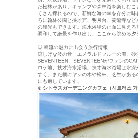
た松林があり、キャンプや森林浴を楽しむこ
くさん採れるので、新鮮な海の幸を存分に味
ろに翰林公園と挟才窟、明月台、黄龍寺など
の観光もできます。海水浴場の正面に見える
調和して絶景を作り出し、ここから眺める夕
◎ 韓流の魅力に出会う旅行情報
涼しげな波の音、エメラルドブルーの海、砂
SEVENTEEN。SEVENTEENがファンのCARA
ロケ地、挟才海水浴場。挟才海水浴場は水深
すく、また横にヤシの木や松林、芝生がある
にも適しています。
⊙ シトラスガーデニングカフェ（시트러스 가