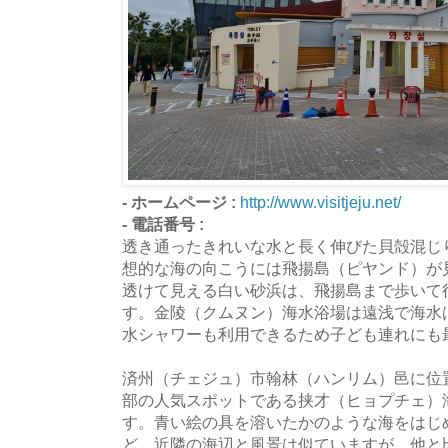
- ホームページ :
http://www.visitjeju.net/
- 電話番号 :
透き通ったきれいな水と長く伸びた貝殻混じ
想的な海の向こうには飛揚島（ピヤンド）が
透けて見える白い砂浜は、飛揚島まで歩いて
す。金陵（クムヌン）海水浴場は遠浅で海水
水シャワーも利用できるため子ども連れにも
済州（チェジュ）市翰林（ハンリム）邑に位
部の人気スポットである挟才（ヒョプチェ）
す。青い絵の具を溶いたかのような海をはじ
ど、近隣の海辺と風景は似ていますが、他と