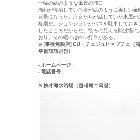
一幅の絵のような風景の浦口
漁船が停泊している姿が絵のように美しい金
背景になった。海女たちが話していた東屋が
格別だ。ジョンジュンがバスを駐車しておき
したところだからだ。後ろに見える防波堤に
おり、その端には白い灯台がある。
⊙ [事後免税店] CU・チェジュヒョプチェ（
주협재제천점）
- ホームページ :
- 電話番号 :
-
⊙ 挟才海水浴場（협재해수욕장）