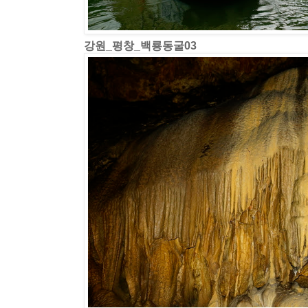
강원_평창_백룡동굴03