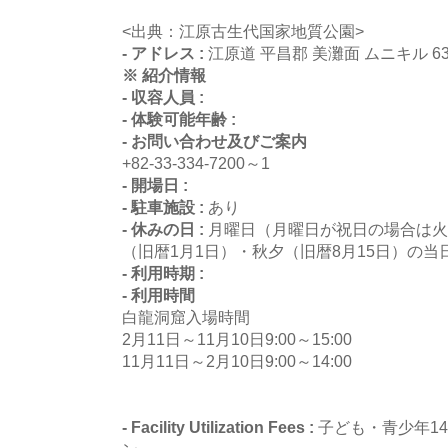
<出典：江原古生代国家地質公園>
- アドレス :
江原道 平昌郡 美灘面 ムニキル 6
※ 紹介情報
- 収容人員 :
- 体験可能年齢 :
- お問い合わせ及びご案内
+82-33-334-7200～1
- 開場日 :
- 駐車施設 :
あり
- 休みの日 :
月曜日（月曜日が祝日の場合は火
（旧暦1月1日）・秋夕（旧暦8月15日）の当
- 利用時期 :
- 利用時間
白龍洞窟入場時間
2月11日～11月10日9:00～15:00
11月11日～2月10日9:00～14:00
- Facility Utilization Fees :
子ども・青少年14,