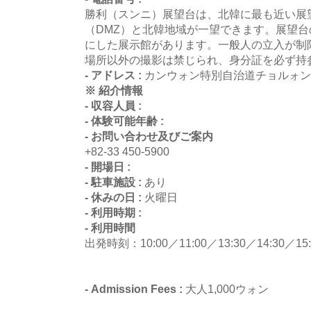
勝利（スンニ）展望台は、北韓に最も近い展
（DMZ）と北韓地域が一望できます。展望台
にした展示館があります。一般人の立入が制
場所以外の撮影は禁じられ、身分証を必ず持
- アドレス :
カンウォン特別自治道チョルォン
※ 紹介情報
- 収容人員 :
- 体験可能年齢 :
- お問い合わせ及びご案内
+82-33 450-5900
- 開場日 :
- 駐車施設 :
あり
- 休みの日 :
火曜日
- 利用時期 :
- 利用時間
出発時刻：10:00／11:00／13:30／14:30
- Admission Fees :
大人1,000ウォン