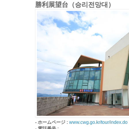
勝利展望台（승리전망대）
- ホームページ :
www.cwg.go.kr/tour/index.do
- 電話番号 :