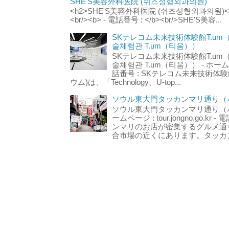
SHE'S美容外科医院 (쉬즈성형외과의원)
<h2>SHE'S美容外科医院 (쉬즈성형외과의원)</h2
<br/><b> - 電話番号 : </b><br/>SHE'S美容...
SKテレコム未来技術体験館T.um
술체험관 T.um（티움））
SKテレコム未来技術体験館T.um
술체험관 T.um（티움）） - ホームページ 
話番号 : SKテレコム未来技術体験
ウム)は、「Technology、U-top...
ソウル東大門タッカンマリ通り（서
ソウル東大門タッカンマリ通り（서울
ームページ : tour.jongno.go.kr - 
ンマリのお店が密集するグルメ通
合市場の近くにあります。タッカン