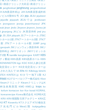
ク建大店
I美容クリニック江南店
I美容ク
店
I美容クリニック大邱店
I美容クリニッ
ja
jangheung
jangfestival
jangsufestival
AYJUN美容外科は
JAYJUN美容形成外科
jeju
ソビル6階601号
JCI
JEJU
jejubeer
jejuolle
jejupark
JEJUでは
jeoldusan
n
jeongseon
jeonju
jewonhaneul
JFK
aeak
jinan
jindo
Jinyeon
jinyeon_korea
jiri
A
jjnanjang
JKビル
JK美容外科
jmd
jnu
jp
JS
JSA
jsbpark
JSアートホール
JTBC
ートホール1館
JTNアートホール2館
JTNア
3館
JTNアートホール4館
JUMP
jung
cgeopark
JWジョンウォン美容外科
JWジ
容外科は
JWマリオット
JWマリオットホ
K
KBS
下2階
kamille
kangkangee
KART
エティ番組
KBS昌原
KBS昌原ホール
KBS
KENSINGTON
kgc
KGC
KGC人参公社原
文化交流センター
KG文化交流センターは
khs
設立された法人で
kh
KI
Killology
kimchi
NTEX
KINTEXは
KIタワー地下1階
KJ
融博物館
KJグローバルツアー株式会社
Kkot
Kleamクリニック
KleamクリニックはK
knps
KMI汝矣島医院
KMO
KMOは
ko
kofum
komacon
kor
Kor
korail
KORAIL
koreanrecipe
Korea株式会社
KOREA沈
KRX
KRX韓国取引所アカデミー
KRX広
KT
OAD
Ktown4u
KTスクエア
KTの複合文
KT光化門ビルWest1階
kukjegallery