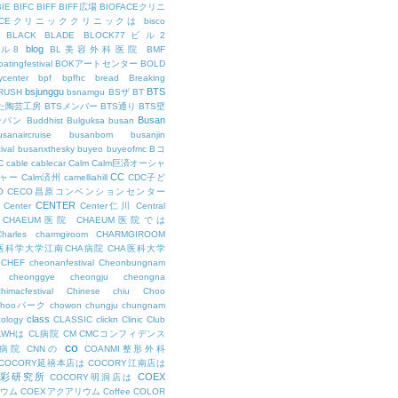
BIE
BIFC
BIFF
BIFF広場
BIOFACEクリニ
FACEクリニッククリニックは
bisco
BLACK
BLADE
BLOCK77ビル2
blog
ビル8
BL美容外科医院
BMF
oatingfestival
BOKアートセンター
BOLD
center
bpf
bpfhc
bread
Breaking
bsjunggu
BTS
RUSH
bsnamgu
BSザ
BT
した陶芸工房
BTSメンバー
BTS通り
BTS壁
Busan
ンパン
Buddhist
Bulguksa
busan
usanaircruise
busanbom
busanjin
ival
busanxthesky
buyeo
buyeofmc
Bコ
C
cable
cablecar
Calm
Calm巨済オーシャ
CC
ャー
Calm済州
camelliahill
CDC子ど
O
CECO昌原コンベンションセンター
CENTER
Center
Center仁川
Central
CHAEUM医院
CHAEUM医院では
Charles
charmgiroom
CHARMGIROOM
A医科学大学江南CHA病院
CHA医科大学
CHEF
cheonanfestival
Cheonbungnam
cheonggye
cheongju
cheongna
chimacfestival
Chinese
chiu
Choo
Chooパーク
chowon
chungju
chungnam
class
cology
CLASSIC
clickn
Clinic
Club
LWHは
CL病院
CM
CMCコンフィデンス
co
M病院
CNNの
COANMI整形外科
COCORY延禧本店は
COCORY江南店は
色彩研究所
COEX
COCORY明洞店は
ィウム
COEXアクアリウム
Coffee
COLOR