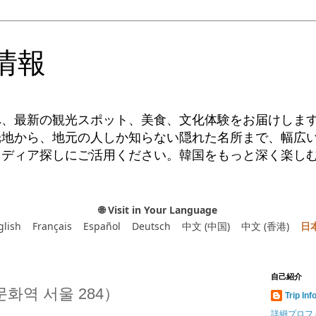
情報
へ、最新の観光スポット、美食、文化体験をお届けしま
光地から、地元の人しか知らない隠れた名所まで、幅広
イディア探しにご活用ください。韓国をもっと深く楽し
🌐 Visit in Your Language
glish
Français
Español
Deutsch
中文 (中国)
中文 (香港)
日
自己紹介
화역 서울 284）
Trip Inf
詳細プロフ