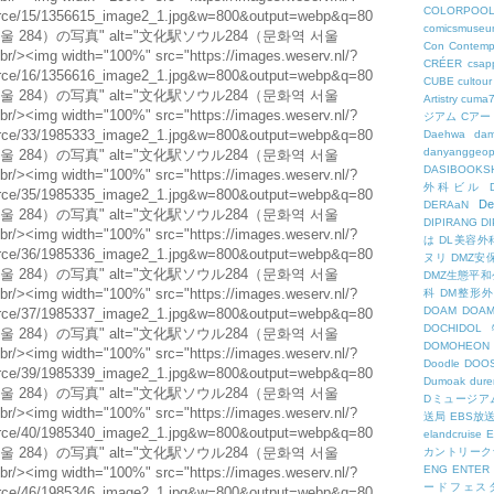
COLORPOO
comicsmuseu
Con
Contemp
CRÉER
csapp
CUBE
cultour
Artistry
cuma
ジアム
Cアー
Daehwa
dam
danyanggeop
DASIBOOKS
外科ビル
De
DERAaN
DIPIRANG
D
は
DL美容外
ヌリ
DMZ安
DMZ生態平和
科
DM整形
DOAM
DO
DOCHID
DOMOHEON
Doodle
DOO
Dumoak
dure
Dミュージア
送局
EBS放
elandcruise
E
カントリーク
ENG
ENTER
ードフェス