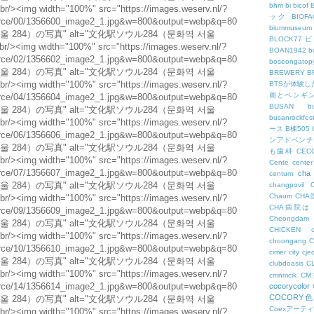
bhm
bi
bicof
ック
BIO
biummuseum
BLOCK77
BOAN1942
b
boseongatopy
BREWERY
B
BTSが体験
画とペンギ
BUSAN
b
busanrockfest
ース
B棟505
ンアドベンチ
も歯科
CEC
Cente
center
cha
centum
changpovil
Chaum
CH
CHA病院は
Cheongdam
CHICKEN
choongang
cimer
city
cje
clubdoasis
C
cmnmcik
C
cocorycolor
COCORY
Coexアーテ