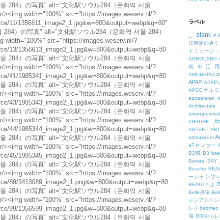
ラベル
_blank
_
A
江南駅の近く
ドミュージッ
AGROLAND
術を活
AMOREPACIF
APAP
APA
APECナル
aquaplanet
Architecture
arirangfestival
Ar
ARSURF
ARTEE
A
A
artmuseum
aTセンター
B2階
B3
bae
Barista
BAY
Beache
BE
ーシャンプ
B
BEAUTYは
Belle丹陽
Be
ャンアドベン
レイ
beomeo
場
BGNパ