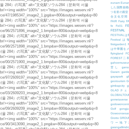
eunam
Euna
した国際規模
ツ名誉の殿堂
合文化空間
FAIR
Fairy
F
FE
fe
Fe01
FESTIVAL
FESTIV
Festival
firstgarden1
は中華圏を
flyingland
F
FOREST二
gahoemuseu
営し
gana
Garam
gard
gayapark
g
geotourism
G
gimbapcity
g
GLADチ
GLOBALTO
gnmetaverse
godowoncent
Golf
gongju
Gowoonsesa
Grotto
GROU
ワー地下
gwangallimdr