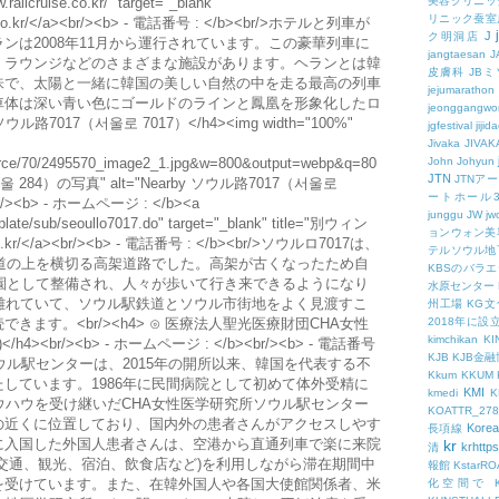
美容クリニッ
リニック蚕室
J
ク明洞店
jangtaesan
J
皮膚科
JBミ
jejumarathon
jeonggangwo
jgfestival
jijid
Jivaka
JIVAK
John
Johyun
JTN
JTNア
ートホール
junggu
JW
jw
ョンウォン美
テルソウル地
KBSのバラ
水原センター
州工場
KG
2018年に
kimchikan
KI
KJB
KJB金
Kkum
KKUM
KMI
kmedi
KOATTR_278
Korea
長項線
kr
krhttps
清
報館
KstarR
化空間で