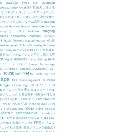
gwangju
gyeongju
n
gwgs
gye
eongsangbuk
gylaf
Gが想像力に答える
ンサンマダン
Gサンサンマダンは
Gサン
川は衣岩湖に面して建てられた複合文化ス
サンサンマダン論山
Gセム病院
H
hadong
haeundae
useum
Haeden
haemi
hahoe
hangang
ajobayは
HALL
hallatrail
hanok
hanrivercity
hansanf
HANSIK
rk
hasla_5moons
hastasheraton
HAUS
ealbeingclub
HEALING
healinglife
Heart
lip
Henry
herbfestival
HERSHE整形外科
整形外科はアンチエイジング手術に関する専
DE
High1
HIGHKEY
hiinsa
hijump
HiKR
タワー2
HOLIC
home
homepage
HOPEのHope
HORANGGASINAMU
HOT
href
HOUSE
e
hpftf
hs
hscity
hsg
htm
ttps
HUI
hwaseongyacht
HYUNDAI
cdonggu
icheon
icjg
ICTタワー3
id
IDクリニック江南店は
idコスメディカル
美容クリニック
id美容外科
id美容外科とid
されている
IF
ILLUSTAR
ILLUSTRATION
N
INART
INART平昌
Incheon
INCHEON
index
ng
incheonjotang
indvz
insiseol
INSTITUT
INTERNATIONAL
introhttps
D
IT
ITZY
IT強国の陰の立役者
IU
IUI
IUが
I美容クリニッ
ス停
IUや女優のハン
IVF
リニック往十里店
I美容クリニック釜山店
I