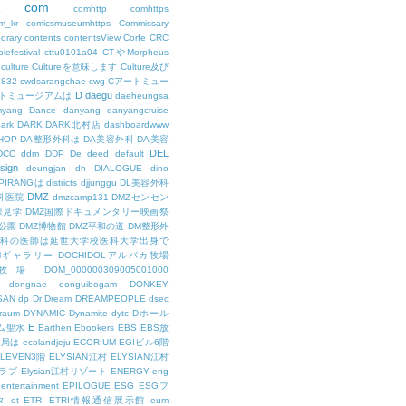
com
L
comhttp
comhttps
m_kr
comicsmuseumhttps
Commissary
orary
contents
contentsView
Corfe
CRC
lefestival
cttu0101a04
CTやMorpheus
culture
Cultureを意味します
Culture及び
7832
cwdsarangchae
cwg
Cアートミュー
D
daegu
トミュージアムは
daeheungsa
yang
Dance
danyang
danyangcruise
ark
DARK
DARK北村店
dashboardwww
HOP
DA整形外科は
DA美容外科
DA美容
DEL
DCC
ddm
DDP
De
deed
default
sign
deungjan
dh
DIALOGUE
dino
IPIRANGは
districts
djjunggu
DL美容外科
DMZ
科医院
dmzcamp131
DMZセンセン
保見学
DMZ国際ドキュメンタリー映画祭
公園
DMZ博物館
DMZ平和の道
DM整形外
外科の医師は延世大学校医科大学出身で
AMギャラリー
DOCHIDOLアルパカ牧場
OL牧場
DOM_000000309005001000
dongnae
donguibogam
DONKEY
SAN
dp
Dr
Dream
DREAMPEOPLE
dsec
raum
DYNAMIC
Dynamite
dytc
Dホール
E
ム聖水
Earthen
Ebookers
EBS
EBS放
送局は
ecolandjeju
ECORIUM
EGIビル6階
LEVEN3階
ELYSIAN江村
ELYSIAN江村
ラブ
Elysian江村リゾート
ENERGY
eng
entertainment
EPILOGUE
ESG
ESGフ
タ
et
ETRI
ETRI情報通信展示館
eum