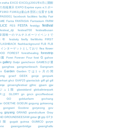
m
ewha
EXCO
EXCOは2001年4月に開館
の先端展示
EXPO
Exprive
eyes
eスポー
F1963
F1963は釜山水営区に位置する複
FA00001
facebook
facilities
facility
Fair
AME
Fanta
FANTASIA
Fantasium
FARM
festival
LICE
FESTA
FES
festdgy
festival_djt
festival700
festivalbusan
ALは韓国唯一のマルチスポーツイベントで
は毎年
festivity
firefly
fireWorks
FIRST
FLASHBACK
flashbackground
FLB
FLB
メインターゲットとしており
flea
flower
foresttrip
OOD
FOREST
foresthealing
G
和園
Foret
Forever
Four
fowi
gahoe
gallery
m
Galpi
gamcheon
GAMESが運
ganghwa
gangmunbeach
Gangnam
Garden
en
Gardenでは1ヶ月の間
bmg
gcwcf
GEEK
geoje
geopark
erhart
ghct
GIAF25
giantsclub
giff
gil
gill
imje
ginsengfestival
gjfmc
gjsam
gjw
ェジュ1階
glassisland
globalinterpark
URは
GLORY
gn
gncn
gncoffeeboat
GO
gobluefarm
gochang
er
GOETHE
GOEUN
gogung
gokseong
gongseri
Goobne
goryeong
gov
goyang
ng
GRAND
grandculture
Gray
gt
ND
GROUNDSEESAW
gstar
gtp
GTタ
2階
gugak
guinsa
GUMICO
gurye
one
gwanganbridge
gwanghallu