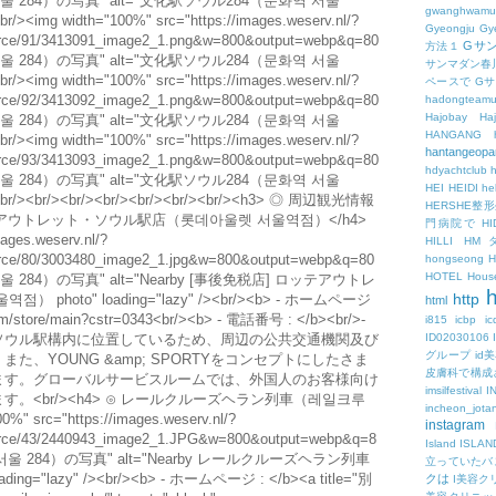
gwanghwamu
Gyeongju
Gy
Gサ
方法１
サンマダン春
ペースで
G
hadongteam
Hajobay
H
HANGANG
hantangeopa
hdyachtclub
h
HEI
HEIDI
hel
HERSHE
門病院で
HI
HILLI
HM
hongseong
HOTEL
Hous
h
http
html
i815
icbp
i
ID02030106
グループ
id
皮膚科で構成
imsilfestival
I
incheon_jota
instagram
Island
ISLAN
立っていたバ
クは
I美容ク