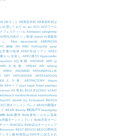
AB
ABヨット
AB美容外科
AB美容外科は
に位置しており
ac
acc
ACC
ACCワール
クフェスティバル
Admission
adnighttrip
AGROLANDテシン牧場
airport
AI基盤技
用し
Alive
alpacaworld
AMERICAN
amp
IC
AN
AND
Anthropolis
apap
Pは安養の地形
APAP作品ツアー
APEC
公園から出発し
APEC路55
Appenzeller
aquarium
AQ体験
ARCHIVE
ARCは
ARC文化館
AREA6
ARI
arirang
ARKO
AROMIND
AROUNDFOLLIE
t
ART
ARTCENTER
ARTEASPOON
RTEE人力車
ARTFACTORY
Artium
rts
ARサーフ
asan
asiad
Asiad
asphttps
B
Avenue
AX
B1
B119
B123002
b1942
kdobeach
bamboofestival
barefootfesta
bay101
bba48
bcj
bcmuseum
BEACH
ACH三陟オーシャンプレイ
BEACH襄陽オ
BEAUTY
レイ
BEAR
Beauty
beautyplay
elle
Belle慶州
Belle青松ソルセム温泉
lle丹陽オーシャンプレイ
Belle天安オーシ
チャー
Belle辺山
Belle辺山オーシャンプ
Besançon
BEST
BEXCO
BEXCO野外広
ルグンヌン眼科医院は2000年に設立され