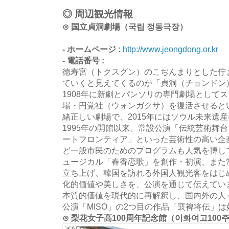
◎ 周辺観光情報
⊙ 国立貞洞劇場（국립 정동극장）
- ホームページ :
http://www.jeongdong.or.kr
- 電話番号 :
徳寿宮（トクスグン）のこぢんまりとした佇
ていくと見えてくるのが「貞洞（チョンドン
1908年に新劇とパンソリの専門劇場として
場・円覚社（ウォンガクサ）を復活させると
緒正しい劇場で、2015年にはソウル未来遺
1995年の開館以来、常設公演「伝統芸術舞
ートフロンティア」といった芸術性の高い企
ど一般市民のためのプログラムも人気を博して
ュージカル「春香恋歌」を創作・初演、また常
立ち上げ、韓国を訪れる外国人観光客をはじ
化的価値や美しさを、公演を通じて伝えてい
本質的価値を現代的に再解釈し、国内外の人
公演「MISO」の2つ目の作品「裵裨将伝」
⊙ 梨花女子高100周年記念館（이화여고100