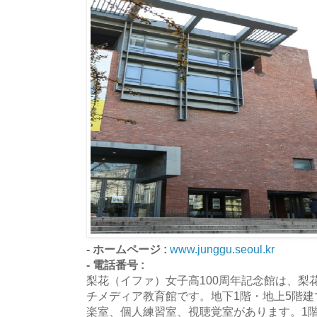
- ホームページ :
www.junggu.seoul.kr
- 電話番号 :
梨花（イファ）女子高100周年記念館は、梨
チメディア教育館です。地下1階・地上5階
楽室、個人練習室、視聴覚室があります。1