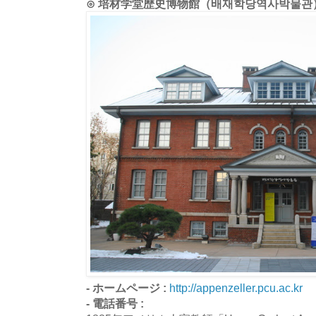
⊙ 培材学堂歴史博物館（배재학당역사박물관
- ホームページ :
http://appenzeller.pcu.ac.kr
- 電話番号 :