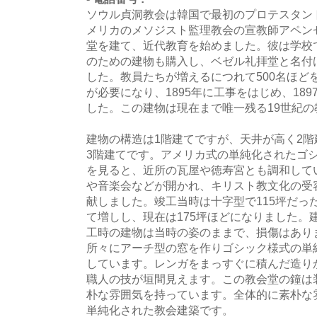
ソウル貞洞教会は韓国で最初のプロテスタント
メリカのメソジスト監理教会の宣教師アペン
堂を建て、近代教育を始めました。彼は学校
のための建物も購入し、ベゼル礼拝堂と名付け
した。教員たちが増えるにつれて500名ほど
が必要になり、1895年に工事をはじめ、189
した。この建物は現在まで唯一残る19世紀の
建物の構造は1階建てですが、天井が高く2
3階建てです。アメリカ式の単純化されたゴ
を見ると、近所の瓦屋や徳寿宮とも調和して
や音楽会などが開かれ、キリスト教文化の受
献しました。竣工当時は十字型で115坪だった
て増しし、現在は175坪ほどになりました。
工時の建物は当時の姿のままで、損傷はあり
所々にアーチ型の窓を作りゴシック様式の単
しています。レンガをまっすぐに積んだ造り
職人の技が垣間見えます。この教会堂の鐘は
朴な雰囲気を持っています。全体的に素朴な
単純化された教会建築です。