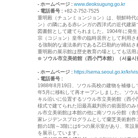
- ホームページ :
www.deoksugung.go.kr
- 電話番号 :
+82-2-752-7525
重明殿（チュンミョンジョン）は、朝鮮時代
ン）の隣にある赤レンガの西洋式の近代建築で
図書館として建てられました。1904年に発
宗（コジョン）皇帝の臨時居所として利用され
る強制的な違法条約である乙巳勒約が締結さ
重明殿の展示館は歴史教育の場としても活用
⊙ ソウル市立美術館（西小門本館）（서울
- ホームページ :
https://sema.seoul.go.kr/kr/v
- 電話番号 :
1988年8月19日、ソウル高校の建物を補修し
年5月に移転して再オープンしました。ソウ
キル沿いに位置するソウル市立美術館（西小門
様式で建てられた旧最高裁判所の前面部のみ
ル市立美術館は本館の他に南ソウル分館（舎
家レジデンスプログラムとして蘭芝美術創作
館の1階～3階には6つの展示室があり、常設
を展示しています。