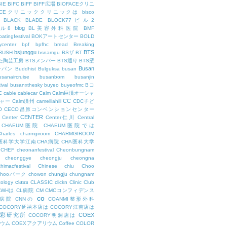
BIE
BIFC
BIFF
BIFF広場
BIOFACEクリニ
FACEクリニッククリニックは
bisco
BLACK
BLADE
BLOCK77ビル2
blog
ビル8
BL美容外科医院
BMF
oatingfestival
BOKアートセンター
BOLD
center
bpf
bpfhc
bread
Breaking
bsjunggu
BTS
RUSH
bsnamgu
BSザ
BT
した陶芸工房
BTSメンバー
BTS通り
BTS壁
Busan
ンパン
Buddhist
Bulguksa
busan
usanaircruise
busanbom
busanjin
ival
busanxthesky
buyeo
buyeofmc
Bコ
C
cable
cablecar
Calm
Calm巨済オーシャ
CC
ャー
Calm済州
camelliahill
CDC子ど
O
CECO昌原コンベンションセンター
CENTER
Center
Center仁川
Central
CHAEUM医院
CHAEUM医院では
Charles
charmgiroom
CHARMGIROOM
A医科学大学江南CHA病院
CHA医科大学
CHEF
cheonanfestival
Cheonbungnam
cheonggye
cheongju
cheongna
chimacfestival
Chinese
chiu
Choo
Chooパーク
chowon
chungju
chungnam
class
cology
CLASSIC
clickn
Clinic
Club
LWHは
CL病院
CM
CMCコンフィデンス
co
M病院
CNNの
COANMI整形外科
COCORY延禧本店は
COCORY江南店は
色彩研究所
COEX
COCORY明洞店は
ィウム
COEXアクアリウム
Coffee
COLOR