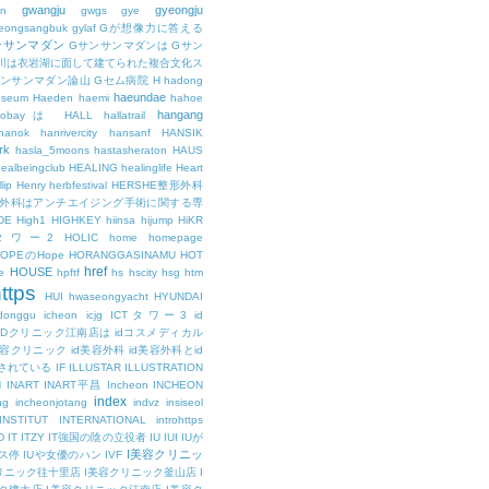
gwangju
gyeongju
n
gwgs
gye
eongsangbuk
gylaf
Gが想像力に答える
ンサンマダン
Gサンサンマダンは
Gサン
川は衣岩湖に面して建てられた複合文化ス
サンサンマダン論山
Gセム病院
H
hadong
haeundae
useum
Haeden
haemi
hahoe
hangang
ajobayは
HALL
hallatrail
hanok
hanrivercity
hansanf
HANSIK
rk
hasla_5moons
hastasheraton
HAUS
ealbeingclub
HEALING
healinglife
Heart
lip
Henry
herbfestival
HERSHE整形外科
整形外科はアンチエイジング手術に関する専
DE
High1
HIGHKEY
hiinsa
hijump
HiKR
タワー2
HOLIC
home
homepage
HOPEのHope
HORANGGASINAMU
HOT
href
HOUSE
e
hpftf
hs
hscity
hsg
htm
ttps
HUI
hwaseongyacht
HYUNDAI
cdonggu
icheon
icjg
ICTタワー3
id
IDクリニック江南店は
idコスメディカル
美容クリニック
id美容外科
id美容外科とid
されている
IF
ILLUSTAR
ILLUSTRATION
N
INART
INART平昌
Incheon
INCHEON
index
ng
incheonjotang
indvz
insiseol
INSTITUT
INTERNATIONAL
introhttps
D
IT
ITZY
IT強国の陰の立役者
IU
IUI
IUが
I美容クリニッ
ス停
IUや女優のハン
IVF
リニック往十里店
I美容クリニック釜山店
I