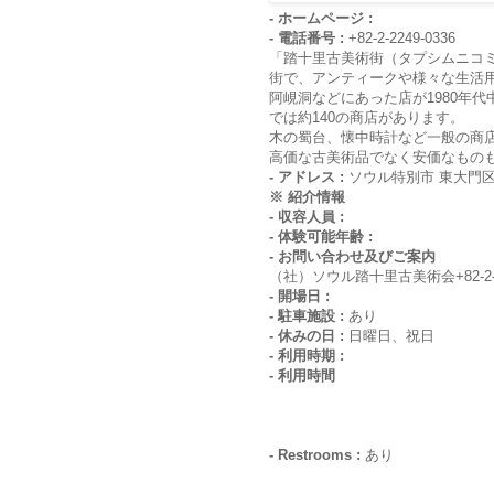
- ホームページ :
- 電話番号 :
+82-2-2249-0336
「踏十里古美術街（タプシムニコ
街で、アンティークや様々な生活
阿峴洞などにあった店が1980年
では約140の商店があります。
木の蜀台、懐中時計など一般の商
高価な古美術品でなく安価なもの
- アドレス :
ソウル特別市 東大門区
※ 紹介情報
- 収容人員 :
- 体験可能年齢 :
- お問い合わせ及びご案内
（社）ソウル踏十里古美術会+82-2-22
- 開場日 :
- 駐車施設 :
あり
- 休みの日 :
日曜日、祝日
- 利用時期 :
- 利用時間
- Restrooms :
あり