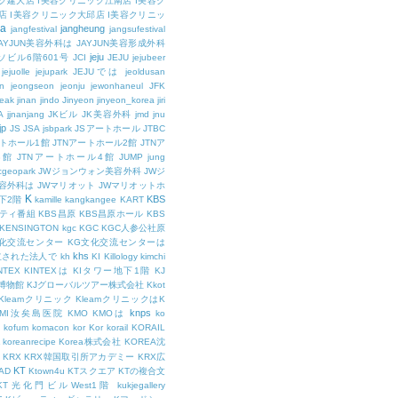
ク建大店
I美容クリニック江南店
I美容ク
店
I美容クリニック大邱店
I美容クリニッ
ja
jangheung
jangfestival
jangsufestival
AYJUN美容外科は
JAYJUN美容形成外科
jeju
ソビル6階601号
JCI
JEJU
jejubeer
jejuolle
jejupark
JEJUでは
jeoldusan
n
jeongseon
jeonju
jewonhaneul
JFK
aeak
jinan
jindo
Jinyeon
jinyeon_korea
jiri
A
jjnanjang
JKビル
JK美容外科
jmd
jnu
jp
JS
JSA
jsbpark
JSアートホール
JTBC
ートホール1館
JTNアートホール2館
JTNア
3館
JTNアートホール4館
JUMP
jung
cgeopark
JWジョンウォン美容外科
JWジ
容外科は
JWマリオット
JWマリオットホ
K
KBS
下2階
kamille
kangkangee
KART
エティ番組
KBS昌原
KBS昌原ホール
KBS
KENSINGTON
kgc
KGC
KGC人参公社原
文化交流センター
KG文化交流センターは
khs
設立された法人で
kh
KI
Killology
kimchi
NTEX
KINTEXは
KIタワー地下1階
KJ
融博物館
KJグローバルツアー株式会社
Kkot
Kleamクリニック
KleamクリニックはK
knps
KMI汝矣島医院
KMO
KMOは
ko
kofum
komacon
kor
Kor
korail
KORAIL
koreanrecipe
Korea株式会社
KOREA沈
KRX
KRX韓国取引所アカデミー
KRX広
KT
OAD
Ktown4u
KTスクエア
KTの複合文
KT光化門ビルWest1階
kukjegallery