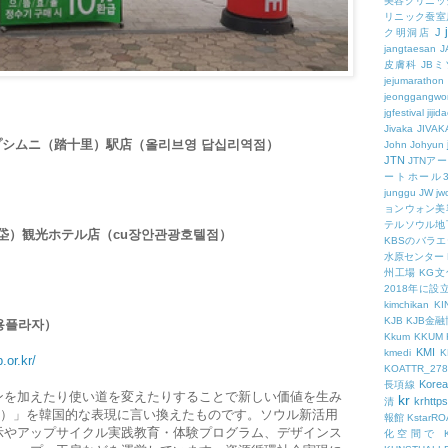
美容クリニッ
リニック蚕室
J
ク明洞店
jangtaesan
J
皮膚科
JBミ
jejumarathon
jeonggangwo
jgfestival
jijid
Jivaka
JIVAK
ng・タプシムニ（踏十里）駅店（올리브영 답십리역점）
John
Johyun
JTN
JTNア
ートホール
junggu
JW
jw
ョンウォン美
テルソウル地
（場垈）観光ホテル店（cu장안관광호텔점）
KBSのバラ
水原センター
州工場
KG
2018年に
kimchikan
KI
KJB
KJB金
용플라자）
Kkum
KKUM
KMI
kmedi
.or.kr/
KOATTR_278
Korea
長項線
ンを加えたり使い道を変えたりすることで新しい価値を生み
kr
krhttps
清
ling）」を韓国的な表現に言い換えたものです。ソウル新活用
報館
KstarR
示やアップサイクル実践教育・体験プログラム、デザインス
化空間で