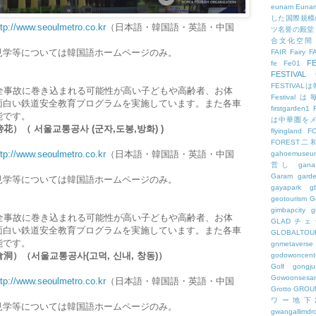
eunam
Euna
した国際規模
ttp://www.seoulmetro.co.kr
（日本語・韓国語・英語・中国
ツ名誉の殿堂
合文化空間
見学等については韓国語ホームページのみ。
FAIR
Fairy
F
FE
fe
Fe01
FESTIVAL
FESTIV
全事故に巻き込まれる可能性が高い子どもや高齢者、お体
Festival
面白い鉄道安全教育プログラムを実施しています。また各車
firstgarden1
能です。
は中華圏を
）（ 서울교통공사 (군자,도봉,방화) )
flyingland
F
FOREST二
ttp://www.seoulmetro.co.kr
（日本語・韓国語・英語・中国
gahoemuseu
営し
gana
Garam
gard
見学等については韓国語ホームページのみ。
gayapark
g
geotourism
G
gimbapcity
g
全事故に巻き込まれる可能性が高い子どもや高齢者、お体
GLADチ
面白い鉄道安全教育プログラムを実施しています。また各車
GLOBALTO
能です。
gnmetaverse
）（서울교통공사(고덕, 신내, 창동)）
godowoncent
Golf
gongju
Gowoonsesa
ttp://www.seoulmetro.co.kr
（日本語・韓国語・英語・中国
Grotto
GROU
ワー地下
見学等については韓国語ホームページのみ。
gwangallimdr