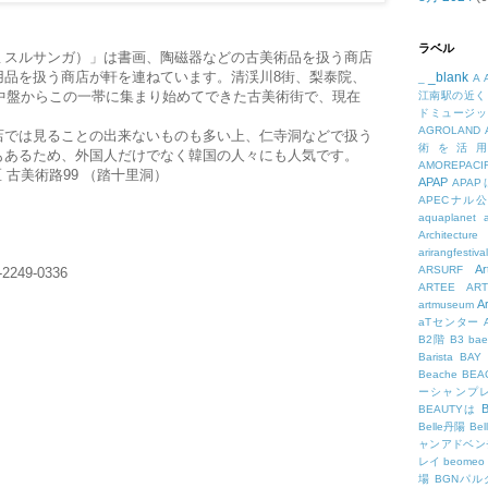
ラベル
ミスルサンガ）」は書画、陶磁器などの古美術品を扱う商店
用品を扱う商店が軒を連ねています。清渓川8街、梨泰院、
_blank
_
A
代中盤からこの一帯に集まり始めてできた古美術街で、現在
江南駅の近く
ドミュージッ
AGROLAND
店では見ることの出来ないものも多い上、仁寺洞などで扱う
術を活
もあるため、外国人だけでなく韓国の人々にも人気です。
AMOREPACIF
 古美術路99 （踏十里洞）
APAP
APA
APECナル
aquaplanet
Architecture
arirangfestival
Ar
ARSURF
49-0336
ARTEE
A
A
artmuseum
aTセンター
B2階
B3
bae
Barista
BAY
Beache
BE
ーシャンプ
B
BEAUTYは
Belle丹陽
Be
ャンアドベン
レイ
beomeo
場
BGNパ