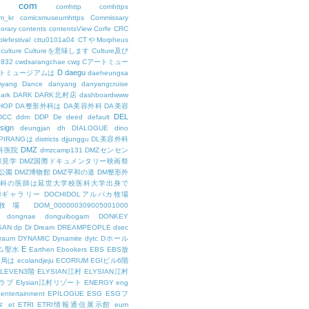
com
L
comhttp
comhttps
m_kr
comicsmuseumhttps
Commissary
orary
contents
contentsView
Corfe
CRC
lefestival
cttu0101a04
CTやMorpheus
culture
Cultureを意味します
Culture及び
7832
cwdsarangchae
cwg
Cアートミュー
D
daegu
トミュージアムは
daeheungsa
yang
Dance
danyang
danyangcruise
ark
DARK
DARK北村店
dashboardwww
HOP
DA整形外科は
DA美容外科
DA美容
DEL
DCC
ddm
DDP
De
deed
default
sign
deungjan
dh
DIALOGUE
dino
IPIRANGは
districts
djjunggu
DL美容外科
DMZ
科医院
dmzcamp131
DMZセンセン
保見学
DMZ国際ドキュメンタリー映画祭
公園
DMZ博物館
DMZ平和の道
DM整形外
外科の医師は延世大学校医科大学出身で
AMギャラリー
DOCHIDOLアルパカ牧場
OL牧場
DOM_000000309005001000
dongnae
donguibogam
DONKEY
SAN
dp
Dr
Dream
DREAMPEOPLE
dsec
raum
DYNAMIC
Dynamite
dytc
Dホール
E
ム聖水
Earthen
Ebookers
EBS
EBS放
送局は
ecolandjeju
ECORIUM
EGIビル6階
LEVEN3階
ELYSIAN江村
ELYSIAN江村
ラブ
Elysian江村リゾート
ENERGY
eng
entertainment
EPILOGUE
ESG
ESGフ
タ
et
ETRI
ETRI情報通信展示館
eum