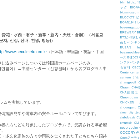
bhm
bi
bicof
ック
BIO
biummuseum
BLOCK77
BOAN1942
b
boseongatopy
BREWERY
B
・傍花・水西・君子・新亭・新内・天旺・倉洞）（서울교
BTSが体験
자, 신정, 신내, 천왕, 창동)）
画とペンギ
BUSAN
b
ttp://www.seoulmetro.co.kr
（日本語・韓国語・英語・中国
busanrockfest
ース
B棟505
ンアドベンチ
申し込みページについては韓国語ホームページのみ。
も歯科
CEC
시민참여）→申請センター（신청센터）から各プログラム申
Cente
center
cha
centum
changpovil
Chaum
CH
CHA病院は
Cheongdam
グラムを実施しています。
CHICKEN
choongang
cimer
city
cje
整備施設見学や電車内の安全ルールについて学びます。
clubdoasis
C
cmnmcik
C
齢者の方などを対象にしたプログラムで、受講される年齢層
cocorycolor
す。
COCORY
庭・多文化家族の方々や両親を亡くされた子どもたちを招待
Coexアーテ