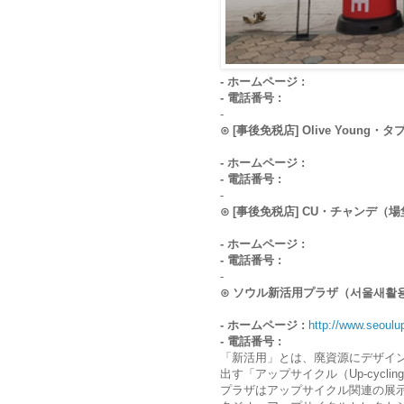
- ホームページ :
- 電話番号 :
-
⊙ [事後免税店] Olive You
- ホームページ :
- 電話番号 :
-
⊙ [事後免税店] CU・チャンデ
- ホームページ :
- 電話番号 :
-
⊙ ソウル新活用プラザ（서울새활
- ホームページ :
http://www.seoulup
- 電話番号 :
「新活用」とは、廃資源にデザイ
出す「アップサイクル（Up-cyc
プラザはアップサイクル関連の展