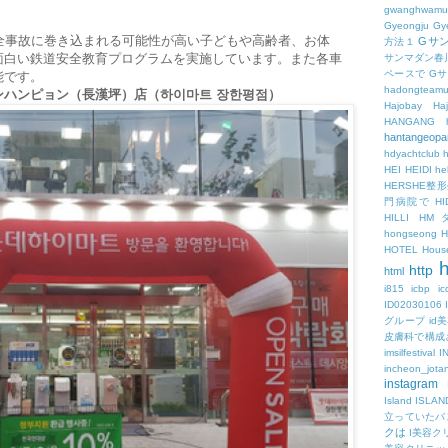
gwanghwamu
Gyeongju
Gy
全事故に巻き込まれる可能性が高い子どもや高齢者、お体
Gサ
方法１
面白い鉄道安全教育プログラムを実施しています。また各車
サンマダン春
ペースで
G
能です。
hadongteam
ャンハンピョン（長漢坪）店（하이마트 장한평점）
Hajobay
H
HANGANG
hantangeopa
hdyachtclub
h
HEI
HEIDI
hel
HERSHE
門病院で
HI
HILLI
HM
hongseong
HOTEL
Hous
h
http
html
i815
icbp
i
ID02030106
グループ
id
皮膚科で構成
imsilfestival
I
incheon_jota
instagram
Island
ISLAN
立っていたバ
クは
I美容ク