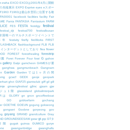
m
ewha
EXCO
EXCOは2001年4月に開館
の先端展示
EXPO
Exprive
eyes
eスポー
F1963
F1963は釜山水営区に位置する複
FA00001
facebook
facilities
facility
Fair
AME
Fanta
FANTASIA
Fantasium
FARM
festival
LICE
FESTA
FES
festdgy
festival_djt
festival700
festivalbusan
ALは韓国唯一のマルチスポーツイベントで
は毎年
festivity
firefly
fireWorks
FIRST
FLASHBACK
flashbackground
FLB
FLB
メインターゲットとしており
flea
flower
foresttrip
OOD
FOREST
foresthealing
G
和園
Foret
Forever
Four
fowi
gahoe
gallery
m
Galpi
gamcheon
GAMESが運
ganghwa
gangmunbeach
Gangnam
Garden
en
Gardenでは1ヶ月の間
bmg
gcwcf
GEEK
geoje
geopark
erhart
ghct
GIAF25
giantsclub
giff
gil
gill
imje
ginsengfestival
gjfmc
gjsam
gjw
ェジュ1階
glassisland
globalinterpark
URは
GLORY
gn
gncn
gncoffeeboat
GO
gobluefarm
gochang
er
GOETHE
GOEUN
gogung
gokseong
gongseri
Goobne
goryeong
gov
goyang
ng
GRAND
grandculture
Gray
gt
ND
GROUNDSEESAW
gstar
gtp
GTタ
2階
gugak
guinsa
GUMICO
gurye
one
gwanganbridge
gwanghallu