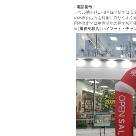
- 電話番号 :
ソウル地下鉄1～8号線全駅では安
の不自由な方を対象に判りやすく
両事業所では車両基地の見学も可
⊙ [事後免税店] ハイマート・チ