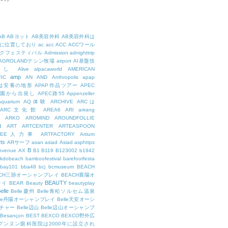
AB
ABヨット
AB美容外科
AB美容外科は
に位置しており
ac
acc
ACC
ACCワール
クフェスティバル
Admission
adnighttrip
AGROLANDテシン牧場
airport
AI基盤技
用し
Alive
alpacaworld
AMERICAN
amp
IC
AN
AND
Anthropolis
apap
Pは安養の地形
APAP作品ツアー
APEC
公園から出発し
APEC路55
Appenzeller
aquarium
AQ体験
ARCHIVE
ARCは
ARC文化館
AREA6
ARI
arirang
ARKO
AROMIND
AROUNDFOLLIE
t
ART
ARTCENTER
ARTEASPOON
RTEE人力車
ARTFACTORY
Artium
rts
ARサーフ
asan
asiad
Asiad
asphttps
B
Avenue
AX
B1
B119
B123002
b1942
kdobeach
bamboofestival
barefootfesta
bay101
bba48
bcj
bcmuseum
BEACH
ACH三陟オーシャンプレイ
BEACH襄陽オ
BEAUTY
レイ
BEAR
Beauty
beautyplay
elle
Belle慶州
Belle青松ソルセム温泉
lle丹陽オーシャンプレイ
Belle天安オーシ
チャー
Belle辺山
Belle辺山オーシャンプ
Besançon
BEST
BEXCO
BEXCO野外広
ルグンヌン眼科医院は2000年に設立され