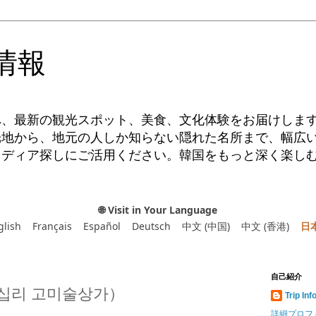
情報
へ、最新の観光スポット、美食、文化体験をお届けしま
光地から、地元の人しか知らない隠れた名所まで、幅広
イディア探しにご活用ください。韓国をもっと深く楽し
🌐 Visit in Your Language
glish
Français
Español
Deutsch
中文 (中国)
中文 (香港)
日
自己紹介
십리 고미술상가）
Trip Inf
詳細プロフ