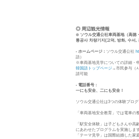
◎ 周辺観光情報
⊙ ソウル交通公社車両基地（高徳
통공사 차량기지(고덕, 방화, 수서, 군
- ホームページ :
ソウル交通公社
h
語）
※車両基地見学についての詳細・
韓国語トップページ
→市民参与（
請可能
- 電話番号 :
一にも安全、二にも安全！
ソウル交通公社は3つの体験プロ
「車両基地安全教育」では電車の
「駅安全体験」は子どもさんや高
にあわせたプログラムを実施しま
「テーマ見学」は国際結婚した家