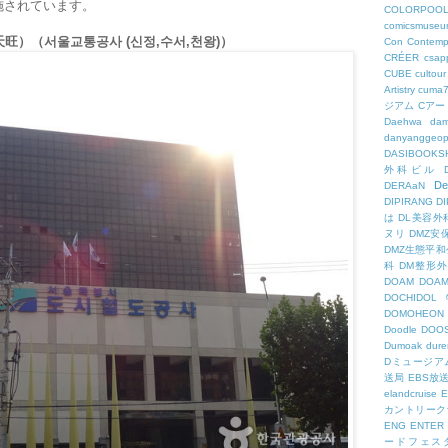
施されています。
COLORPOO
comicsmuseu
旺）（서울교통공사 (신정,수서,천왕)）
Con
Contemp
CRÉER
csapp
CUBE
cultour
Artistry
cuma
ジアム
Cアー
Daehwa
dam
danyanggeop
DASIBOOKS
外科ビル
De
DERAaN
DIPIRANG
D
は
DL美容外
ヌリ
DMZ安
DMZ生態平和
科
DM整形
DOAM
DO
DOCHID
DOMOHEON
Doodle
DOO
Dumoak
dure
Dミュージア
送局
EBS放
elandcruise
E
カントリーク
ENG
ENTER
ードフェス