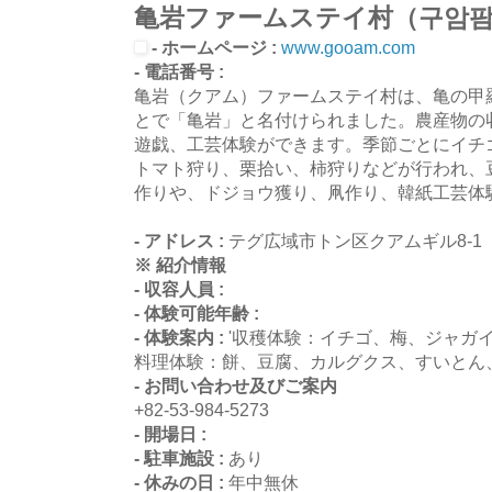
亀岩ファームステイ村（구암
- ホームページ :
www.gooam.com
- 電話番号 :
亀岩（クアム）ファームステイ村は、亀の甲
とで「亀岩」と名付けられました。農産物の
遊戯、工芸体験ができます。季節ごとにイチ
トマト狩り、栗拾い、柿狩りなどが行われ、
作りや、ドジョウ獲り、凧作り、韓紙工芸体
- アドレス :
テグ広域市トン区クアムギル8-1
※ 紹介情報
- 収容人員 :
- 体験可能年齢 :
- 体験案内 :
'収穫体験：イチゴ、梅、ジャガ
料理体験：餅、豆腐、カルグクス、すいとん
- お問い合わせ及びご案内
+82-53-984-5273
- 開場日 :
- 駐車施設 :
あり
- 休みの日 :
年中無休