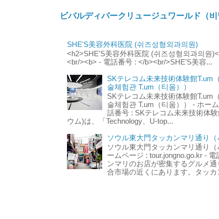
ビバルディパークリュージュワールド（비
SHE'S美容外科医院 (쉬즈성형외과의원)
<h2>SHE'S美容外科医院 (쉬즈성형외과의원)</h2
<br/><b> - 電話番号 : </b><br/>SHE'S美容...
SKテレコム未来技術体験館T.um
술체험관 T.um（티움））
SKテレコム未来技術体験館T.um
술체험관 T.um（티움）） - ホームページ 
話番号 : SKテレコム未来技術体験
ウム)は、「Technology、U-top...
ソウル東大門タッカンマリ通り（서
ソウル東大門タッカンマリ通り（서울
ームページ : tour.jongno.go.kr - 
ンマリのお店が密集するグルメ通
合市場の近くにあります。タッカン