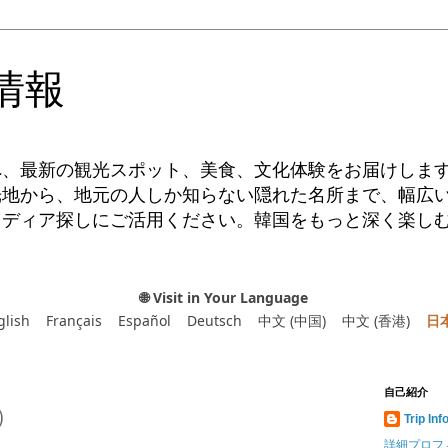
情報
へ、最新の観光スポット、美食、文化体験をお届けしま
光地から、地元の人しか知らない隠れた名所まで、幅広
イディア探しにご活用ください。韓国をもっと深く楽し
🌐 Visit in Your Language
glish
Français
Español
Deutsch
中文 (中国)
中文 (香港)
日
自己紹介
）
Trip Inf
詳細プロフ