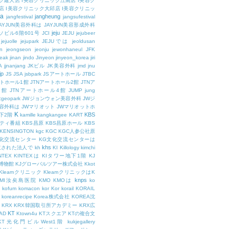
ク建大店
I美容クリニック江南店
I美容ク
店
I美容クリニック大邱店
I美容クリニッ
ja
jangheung
jangfestival
jangsufestival
AYJUN美容外科は
JAYJUN美容形成外科
jeju
ソビル6階601号
JCI
JEJU
jejubeer
jejuolle
jejupark
JEJUでは
jeoldusan
n
jeongseon
jeonju
jewonhaneul
JFK
aeak
jinan
jindo
Jinyeon
jinyeon_korea
jiri
A
jjnanjang
JKビル
JK美容外科
jmd
jnu
jp
JS
JSA
jsbpark
JSアートホール
JTBC
ートホール1館
JTNアートホール2館
JTNア
3館
JTNアートホール4館
JUMP
jung
cgeopark
JWジョンウォン美容外科
JWジ
容外科は
JWマリオット
JWマリオットホ
K
KBS
下2階
kamille
kangkangee
KART
エティ番組
KBS昌原
KBS昌原ホール
KBS
KENSINGTON
kgc
KGC
KGC人参公社原
文化交流センター
KG文化交流センターは
khs
設立された法人で
kh
KI
Killology
kimchi
NTEX
KINTEXは
KIタワー地下1階
KJ
融博物館
KJグローバルツアー株式会社
Kkot
Kleamクリニック
KleamクリニックはK
knps
KMI汝矣島医院
KMO
KMOは
ko
kofum
komacon
kor
Kor
korail
KORAIL
koreanrecipe
Korea株式会社
KOREA沈
KRX
KRX韓国取引所アカデミー
KRX広
KT
OAD
Ktown4u
KTスクエア
KTの複合文
KT光化門ビルWest1階
kukjegallery