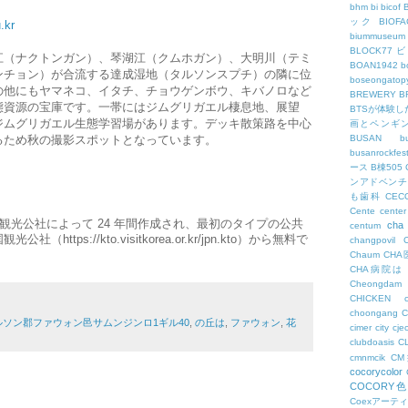
bhm
bi
bicof
ック
BIO
.kr
biummuseum
BLOCK77
江（ナクトンガン）、琴湖江（クムホガン）、大明川（テミ
BOAN1942
b
ンチョン）が合流する達成湿地（タルソンスプチ）の隣に位
boseongatopy
の他にもヤマネコ、イタチ、チョウゲンボウ、キバノロなど
BREWERY
B
態資源の宝庫です。一帯にはジムグリガエル棲息地、展望
BTSが体験
ジムグリガエル生態学習場があります。デッキ散策路を中心
画とペンギ
るため秋の撮影スポットとなっています。
BUSAN
b
busanrockfest
ース
B棟505
ンアドベンチ
も歯科
CEC
Cente
center
観光公社によって 24 年間作成され、最初のタイプの公共
cha
centum
tps://kto.visitkorea.or.kr/jpn.kto）から無料で
changpovil
Chaum
CH
CHA病院は
Cheongdam
CHICKEN
choongang
ソン郡ファウォン邑サムンジンロ1ギル40
,
の丘は
,
ファウォン
,
花
cimer
city
cje
clubdoasis
C
cmnmcik
C
cocorycolor
COCORY
Coexアーテ