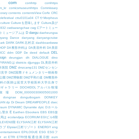
com
L
comhttp
comhttps
m_kr
comicsmuseumhttps
Commissary
orary
contents
contentsView
Corfe
CRC
lefestival
cttu0101a04
CTやMorpheus
culture
Cultureを意味します
Culture及び
7832
cwdsarangchae
cwg
Cアートミュー
D
daegu
トミュージアムは
daeheungsa
yang
Dance
danyang
danyangcruise
ark
DARK
DARK北村店
dashboardwww
HOP
DA整形外科は
DA美容外科
DA美容
DEL
DCC
ddm
DDP
De
deed
default
sign
deungjan
dh
DIALOGUE
dino
IPIRANGは
districts
djjunggu
DL美容外科
DMZ
科医院
dmzcamp131
DMZセンセン
保見学
DMZ国際ドキュメンタリー映画祭
公園
DMZ博物館
DMZ平和の道
DM整形外
外科の医師は延世大学校医科大学出身で
AMギャラリー
DOCHIDOLアルパカ牧場
OL牧場
DOM_000000309005001000
dongnae
donguibogam
DONKEY
SAN
dp
Dr
Dream
DREAMPEOPLE
dsec
raum
DYNAMIC
Dynamite
dytc
Dホール
E
ム聖水
Earthen
Ebookers
EBS
EBS放
送局は
ecolandjeju
ECORIUM
EGIビル6階
LEVEN3階
ELYSIAN江村
ELYSIAN江村
ラブ
Elysian江村リゾート
ENERGY
eng
entertainment
EPILOGUE
ESG
ESGフ
タ
et
ETRI
ETRI情報通信展示館
eum