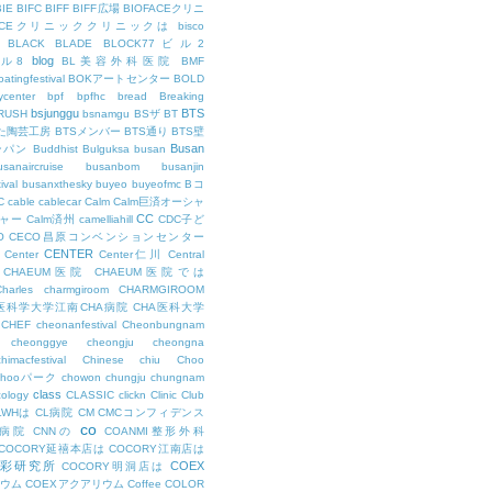
BIE
BIFC
BIFF
BIFF広場
BIOFACEクリニ
FACEクリニッククリニックは
bisco
BLACK
BLADE
BLOCK77ビル2
blog
ビル8
BL美容外科医院
BMF
oatingfestival
BOKアートセンター
BOLD
center
bpf
bpfhc
bread
Breaking
bsjunggu
BTS
RUSH
bsnamgu
BSザ
BT
した陶芸工房
BTSメンバー
BTS通り
BTS壁
Busan
ンパン
Buddhist
Bulguksa
busan
usanaircruise
busanbom
busanjin
ival
busanxthesky
buyeo
buyeofmc
Bコ
C
cable
cablecar
Calm
Calm巨済オーシャ
CC
ャー
Calm済州
camelliahill
CDC子ど
O
CECO昌原コンベンションセンター
CENTER
Center
Center仁川
Central
CHAEUM医院
CHAEUM医院では
Charles
charmgiroom
CHARMGIROOM
A医科学大学江南CHA病院
CHA医科大学
CHEF
cheonanfestival
Cheonbungnam
cheonggye
cheongju
cheongna
chimacfestival
Chinese
chiu
Choo
Chooパーク
chowon
chungju
chungnam
class
cology
CLASSIC
clickn
Clinic
Club
LWHは
CL病院
CM
CMCコンフィデンス
co
M病院
CNNの
COANMI整形外科
COCORY延禧本店は
COCORY江南店は
色彩研究所
COEX
COCORY明洞店は
ィウム
COEXアクアリウム
Coffee
COLOR