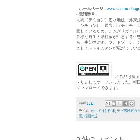
- ホームページ :
www.dalseo.daegu
- 電話番号 :
大明（テミョン）遊水地は、洛東
ョンチョン）、辰泉川（チンチョ
置しているため、ジムグリガエル
多様な野生の動植物が生息する生
台、生態探訪路、フォトゾーン、
としてススキとアシが広がってい
この作品は韓国
ヌリとしてオープンしました。韓国観光公社（ht
ダウンロードできます。
時刻:
9:11
ラベル:
かつては沙門津
,
テグ広域市タル
園
,
花園の丘
0 件のコメント: