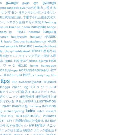
gwangju
gyeongju
n
gwgs
gye
eongsangbuk
gylaf
Gが想像力に答える
ンサンマダン
Gサンサンマダンは
Gサン
川は衣岩湖に面して建てられた複合文化ス
サンサンマダン論山
Gセム病院
H
hadong
haeundae
useum
Haeden
haemi
hahoe
hangang
ajobayは
HALL
hallatrail
hanok
hanrivercity
hansanf
HANSIK
rk
hasla_5moons
hastasheraton
HAUS
ealbeingclub
HEALING
healinglife
Heart
lip
Henry
herbfestival
HERSHE整形外科
整形外科はアンチエイジング手術に関する専
DE
High1
HIGHKEY
hiinsa
hijump
HiKR
タワー2
HOLIC
home
homepage
HOPEのHope
HORANGGASINAMU
HOT
href
HOUSE
e
hpftf
hs
hscity
hsg
htm
ttps
HUI
hwaseongyacht
HYUNDAI
cdonggu
icheon
icjg
ICTタワー3
id
IDクリニック江南店は
idコスメディカル
美容クリニック
id美容外科
id美容外科とid
されている
IF
ILLUSTAR
ILLUSTRATION
N
INART
INART平昌
Incheon
INCHEON
index
ng
incheonjotang
indvz
insiseol
INSTITUT
INTERNATIONAL
introhttps
D
IT
ITZY
IT強国の陰の立役者
IU
IUI
IUが
I美容クリニッ
ス停
IUや女優のハン
IVF
リニック往十里店
I美容クリニック釜山店
I