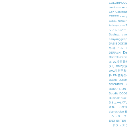
COLORPOO
comicsmuseu
Con
Contemp
CRÉER
csapp
CUBE
cultour
Artistry
cuma
ジアム
Cアー
Daehwa
dam
danyanggeop
DASIBOOKS
外科ビル
De
DERAaN
DIPIRANG
D
は
DL美容外
ヌリ
DMZ安
DMZ生態平和
科
DM整形
DOAM
DO
DOCHID
DOMOHEON
Doodle
DOO
Dumoak
dure
Dミュージア
送局
EBS放
elandcruise
E
カントリーク
ENG
ENTER
ードフェス