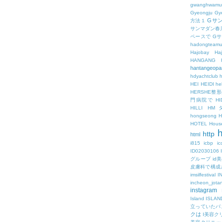
gwanghwamu
Gyeongju
Gy
Gサ
方法１
サンマダン春
ペースで
G
hadongteam
Hajobay
H
HANGANG
hantangeopa
hdyachtclub
h
HEI
HEIDI
hel
HERSHE
門病院で
HI
HILLI
HM
hongseong
HOTEL
Hous
h
http
html
i815
icbp
i
ID02030106
グループ
id
皮膚科で構成
imsilfestival
I
incheon_jota
instagram
Island
ISLAN
立っていたバ
クは
I美容ク