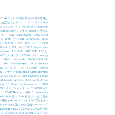
AB
ABヨット
AB美容外科
AB美容外科は
に位置しており
ac
acc
ACC
ACCワール
クフェスティバル
Admission
adnighttrip
AGROLANDテシン牧場
airport
AI基盤技
用し
Alive
alpacaworld
AMERICAN
amp
IC
AN
AND
Anthropolis
apap
Pは安養の地形
APAP作品ツアー
APEC
公園から出発し
APEC路55
Appenzeller
aquarium
AQ体験
ARCHIVE
ARCは
ARC文化館
AREA6
ARI
arirang
ARKO
AROMIND
AROUNDFOLLIE
t
ART
ARTCENTER
ARTEASPOON
RTEE人力車
ARTFACTORY
Artium
rts
ARサーフ
asan
asiad
Asiad
asphttps
B
Avenue
AX
B1
B119
B123002
b1942
kdobeach
bamboofestival
barefootfesta
bay101
bba48
bcj
bcmuseum
BEACH
ACH三陟オーシャンプレイ
BEACH襄陽オ
BEAUTY
レイ
BEAR
Beauty
beautyplay
elle
Belle慶州
Belle青松ソルセム温泉
lle丹陽オーシャンプレイ
Belle天安オーシ
チャー
Belle辺山
Belle辺山オーシャンプ
Besançon
BEST
BEXCO
BEXCO野外広
ルグンヌン眼科医院は2000年に設立され