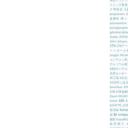
美容クリニッ
リニック蚕室
J
ク明洞店
jangtaesan
J
皮膚科
JBミ
jejumarathon
jeonggangwo
jgfestival
jijid
Jivaka
JIVAK
John
Johyun
JTN
JTNア
ートホール
junggu
JW
jw
ョンウォン美
テルソウル地
KBSのバラ
水原センター
州工場
KG
2018年に
kimchikan
KI
KJB
KJB金
Kkum
KKUM
KMI
kmedi
KOATTR_278
Korea
長項線
kr
krhttps
清
報館
KstarR
化空間で