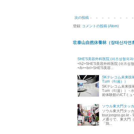
次の投稿
登録:
コメントの投稿 (Atom)
壮泰山自然休養林（장태산자연
SHE'S美容外科医院 (쉬즈성형외과
<h2>SHE'S美容外科医院 (쉬즈성형외과의
</b><br/>SHE'S美容...
SKテレコム未来技
T.um（티움））
SKテレコム未来技
T.um（티움）） - ホ
術体験館のICTミュージ
ソウル東大門タッカ
ソウル東大門タッカン
tour.jongno.go
メ通りで、東大門
「鶏...