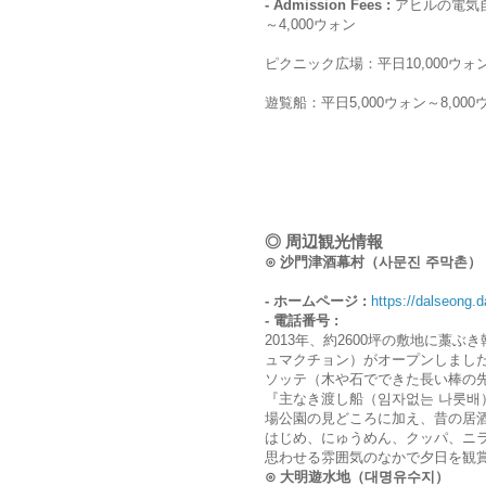
- Admission Fees :
アヒルの電気自
～4,000ウォン
ピクニック広場：平日10,000ウォン
遊覧船：平日5,000ウォン～8,000
◎ 周辺観光情報
⊙ 沙門津酒幕村（사문진 주막촌）
- ホームページ :
https://dalseong.d
- 電話番号 :
2013年、約2600坪の敷地に藁
ュマクチョン）がオープンしました
ソッテ（木や石でできた長い棒の
『主なき渡し船（임자없는 나룻
場公園の見どころに加え、昔の居
はじめ、にゅうめん、クッパ、ニ
思わせる雰囲気のなかで夕日を観
⊙ 大明遊水地（대명유수지）