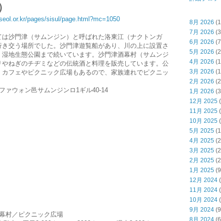
）
iseol.or.kr/pages/sisul/page.html?mc=1050
8月 2026
(1
7月 2026
(3
ては沙門津（サムンジン）と呼ばれた洛東江（ナクトンガ
6月 2026
(7
行き交う場所でした。沙門津遊覧船があり、川の上に設置さ
5月 2026
(2
）湿地生態公園まで続いています。沙門津酒幕村（サムンジ
4月 2026
(1
リやねぎのチヂミなどの伝統酒と料理を販売しています。公
3月 2026
(1
、カフェやピクニック広場もあるので、家族連れでピクニッ
。
2月 2026
(2
ァウォン邑サムンジンロ1ギル40-14
1月 2026
(3
12月 2025
(
11月 2025
(
10月 2025
(
5月 2025
(1
4月 2025
(2
3月 2025
(2
2月 2025
(2
1月 2025
(9
12月 2024
(
11月 2024
(
10月 2024
(
9月 2024
(9
幕村／ピクニック広場
8月 2024
(6