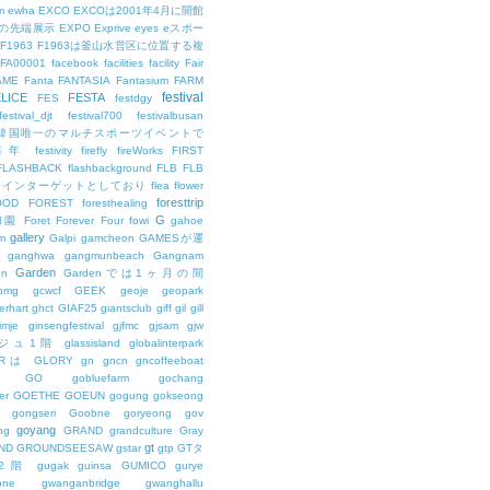
m
ewha
EXCO
EXCOは2001年4月に開館
の先端展示
EXPO
Exprive
eyes
eスポー
F1963
F1963は釜山水営区に位置する複
FA00001
facebook
facilities
facility
Fair
AME
Fanta
FANTASIA
Fantasium
FARM
festival
LICE
FESTA
FES
festdgy
festival_djt
festival700
festivalbusan
ALは韓国唯一のマルチスポーツイベントで
は毎年
festivity
firefly
fireWorks
FIRST
FLASHBACK
flashbackground
FLB
FLB
メインターゲットとしており
flea
flower
foresttrip
OOD
FOREST
foresthealing
G
和園
Foret
Forever
Four
fowi
gahoe
gallery
m
Galpi
gamcheon
GAMESが運
ganghwa
gangmunbeach
Gangnam
Garden
en
Gardenでは1ヶ月の間
bmg
gcwcf
GEEK
geoje
geopark
erhart
ghct
GIAF25
giantsclub
giff
gil
gill
imje
ginsengfestival
gjfmc
gjsam
gjw
ェジュ1階
glassisland
globalinterpark
URは
GLORY
gn
gncn
gncoffeeboat
GO
gobluefarm
gochang
er
GOETHE
GOEUN
gogung
gokseong
gongseri
Goobne
goryeong
gov
goyang
ng
GRAND
grandculture
Gray
gt
ND
GROUNDSEESAW
gstar
gtp
GTタ
2階
gugak
guinsa
GUMICO
gurye
one
gwanganbridge
gwanghallu