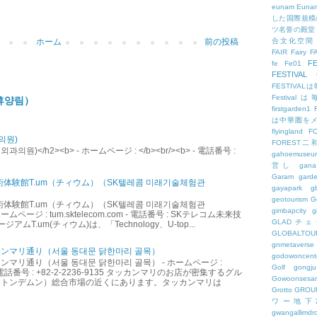
eunam
Euna
した国際規模
ツ名誉の殿堂
ホーム
前の投稿
合文化空間
FAIR
Fairy
F
FE
fe
Fe01
FESTIVAL
FESTIV
Festival
휴양림）
firstgarden1
は中華圏を
flyingland
F
의원)
FOREST二
원)</h2><b> - ホームページ : </b><br/><b> - 電話番号 :
gahoemuseu
営し
gana
Garam
gard
術体験館T.um（チィウム）（SK텔레콤 미래기술체험관
gayapark
g
geotourism
G
術体験館T.um（チィウム）（SK텔레콤 미래기술체험관
gimbapcity
g
ームページ : tum.sktelecom.com - 電話番号 : SKテレコム未来技
GLADチ
アムT.um(チィウム)は、「Technology、U-top...
GLOBALTO
gnmetaverse
ンマリ通り（서울 동대문 닭한마리 골목）
godowoncent
マリ通り（서울 동대문 닭한마리 골목） - ホームページ :
Golf
gongju
.kr - 電話番号 : +82-2-2236-9135 タッカンマリのお店が密集するグル
Gowoonsesa
（トンデムン）総合市場の近くにあります。タッカンマリは
Grotto
GROU
ワー地下
gwangallimdr