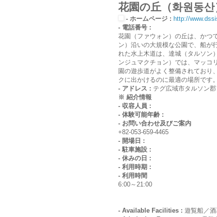
花園の丘（화원동산
- ホームページ :
http://www.dss
- 電話番号 :
花園（ファウォン）の丘は、かつ
ン）沿いの大規模な公園で、船が
れた水上木道は、達城（タルソン
ンジュマクチョン）では、マッコ
園の遊歩道がよく整備されており
クに出かけるのに最適の場所です
- アドレス :
テグ広域市タルソン郡フ
※ 紹介情報
- 収容人員 :
- 体験可能年齢 :
- お問い合わせ及びご案内
+82-053-659-4465
- 開場日 :
- 駐車施設 :
- 休みの日 :
- 利用時期 :
- 利用時間
6:00～21:00
- Available Facilities :
遊覧船／酒