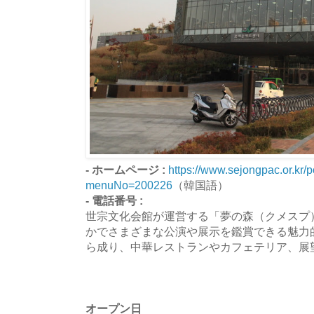
- ホームページ :
https://www.sejongpac.or.kr/p
menuNo=200226
（韓国語）
- 電話番号 :
世宗文化会館が運営する「夢の森（クメスプ
かでさまざまな公演や展示を鑑賞できる魅力
ら成り、中華レストランやカフェテリア、展
オープン日