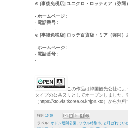
⊙ [事後免税店] ユニクロ・ロッテミア（弥
- ホームページ :
- 電話番号 :
-
⊙ [事後免税店] ロッテ百貨店・ミア（弥阿
- ホームページ :
- 電話番号 :
-
この作品は韓国観光公社によっ
タイプの公共ヌリとしてオープンしました。
（https://kto.visitkorea.or.kr/jpn.
時刻:
15:39
ラベル:
オドン近隣公園
,
ソウル特別市
,
と呼ばれてい