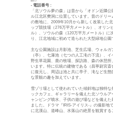
- 電話番号 :
「北ソウル夢の森」は昔から「オドン近隣公
ル江北区樊洞に位置しています。昔のドリー
の敷地に、2009年10月から新しく改装し
ップ競技場（276万平方メートル）、オリン
ル）、ソウルの森（120万平方メートル）に
り、江北地域に初めて造られた大型緑地公園
主な公園施設は月影池、芝生広場、ウォルガ
（亭）、七瀑池（七つの人工滝の下流）、イ
野生草花園、鹿の牧場、探訪路、森の休憩所
います。特に伝統の建物である（昌寧尉宮斎
に復元し、周辺は池と共に亭子、滝など生態
な景観の趣を加えています。
雪ゾリ場として使われていた傾斜地は独特な
ックカフェ、ギャラリーを備えた北ソウルア
ャンピング噴水、子供の遊び場などを備えた
ました。ドラマ『IRIS-アイリス-』の撮影
に北漢山、道峰山、水落山の絶景を観賞する