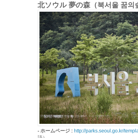
北ソウル 夢の森（북서울 꿈의
- ホームページ :
http://parks.seoul.go.kr/temp
語）