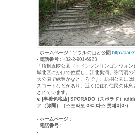
- ホームページ :
ソウルの山と公園
http://park
- 電話番号 :
+82-2-901-6923
「梧桐近隣公園（オドングンリンゴンウォン
城北区にかけて位置し、江北樊洞、弥阿洞の
大公園で緑豊かなところです。梧桐公園には
スコートなどがあり、近くに住む住民の休息
されています。
⊙ [事後免税店] SPORADO（スポラド）ad
ア（弥阿）（스포라도 아디다스 롯데미아）
- ホームページ :
- 電話番号 :
-