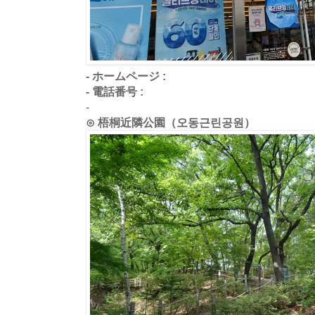
- ホームページ :
- 電話番号 :
-
⊙ 梧桐近隣公園（오동근린공원）