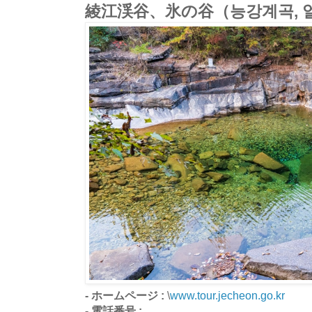
綾江渓谷、氷の谷（능강계곡, 
- ホームページ :
\
www.tour.jecheon.go.kr
- 電話番号 :