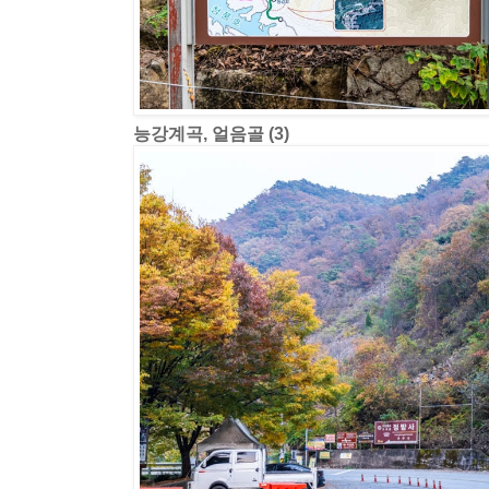
능강계곡, 얼음골 (3)