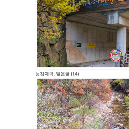
능강계곡, 얼음골 (14)