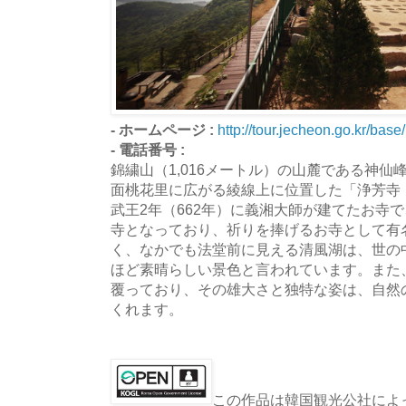
- ホームページ :
http://tour.jecheon.go.kr/bas
- 電話番号 :
錦繍山（1,016メートル）の山麓である神仙
面桃花里に広がる綾線上に位置した「浄芳寺
武王2年（662年）に義湘大師が建てたお寺
寺となっており、祈りを捧げるお寺として有
く、なかでも法堂前に見える清風湖は、世の
ほど素晴らしい景色と言われています。また
覆っており、その雄大さと独特な姿は、自然
くれます。
この作品は韓国観光公社によっ