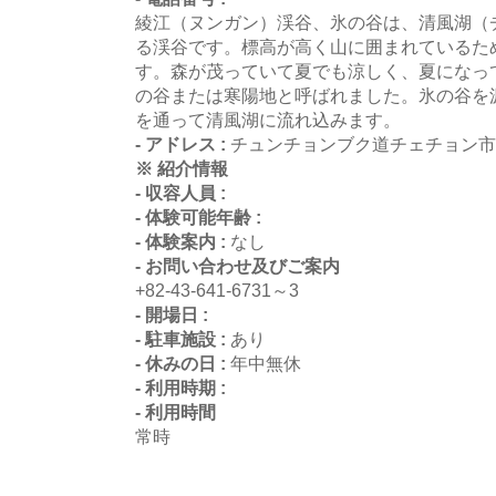
綾江（ヌンガン）渓谷、氷の谷は、清風湖（
る渓谷です。標高が高く山に囲まれているた
す。森が茂っていて夏でも涼しく、夏になっ
の谷または寒陽地と呼ばれました。氷の谷を
を通って清風湖に流れ込みます。
- アドレス :
チュンチョンブク道チェチョン市ス
※ 紹介情報
- 収容人員 :
- 体験可能年齢 :
- 体験案内 :
なし
- お問い合わせ及びご案内
+82-43-641-6731～3
- 開場日 :
- 駐車施設 :
あり
- 休みの日 :
年中無休
- 利用時期 :
- 利用時間
常時