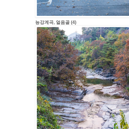
능강계곡, 얼음골 (4)