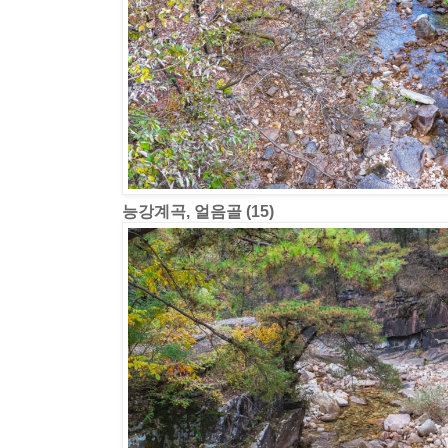
능강계곡, 얼음골 (15)