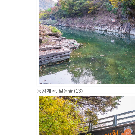
능강계곡, 얼음골 (13)