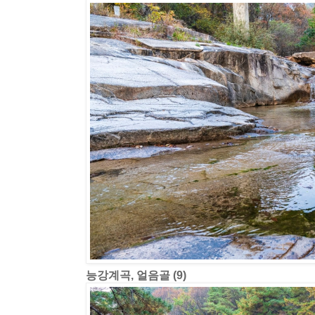
능강계곡, 얼음골 (9)