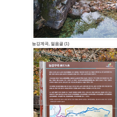
능강계곡, 얼음골 (1)