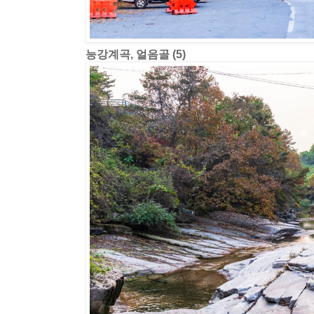
능강계곡, 얼음골 (5)