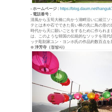
- ホームページ :
https://blog.daum.net/hanguk
- 電話番号 :
清風から玉筍大橋に向かう湖畔沿いに綾江ソ
テとは木や石でできた長い棒の先に鳥の形の
時代から天に願いごとをするために作られま
は、このような韓国の伝統的なソッテを現代
ッテ彫刻家ユン・ヨンホ氏の作品約数百点を
⊙ 浄芳寺（정방사）