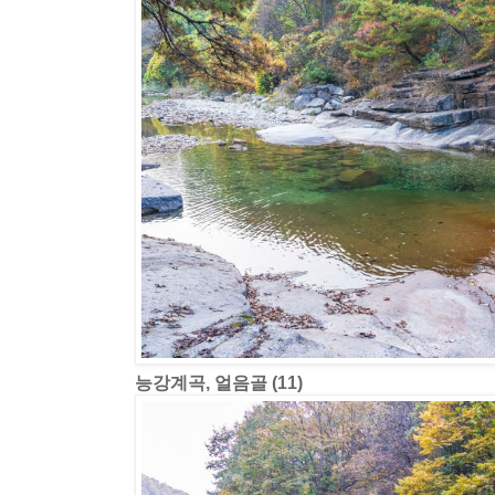
능강계곡, 얼음골 (11)