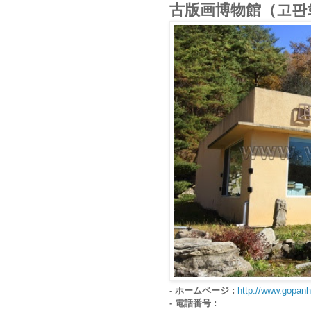
古版画博物館（고판
- ホームページ :
http://www.gopa
- 電話番号 :