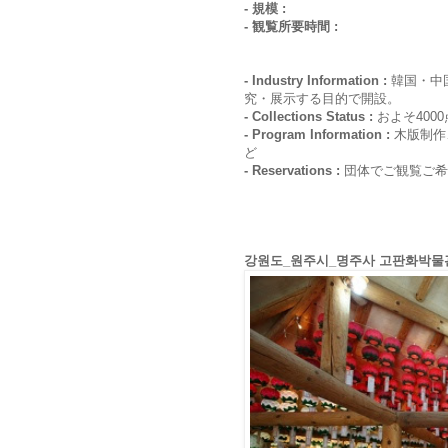
- 規模 :
- 観覧所要時間 :
- Industry Information :
韓国・中
究・展示する目的で開設。
- Collections Status :
およそ400
- Program Information :
木版制作
ど
- Reservations :
団体でご観覧ご希望の
강원도_원주시_명주사 고판화박물관