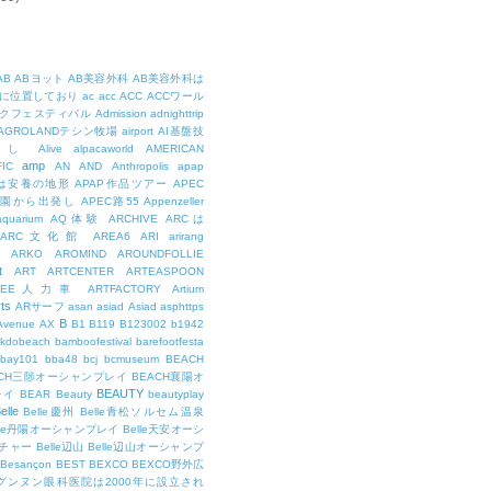
AB
ABヨット
AB美容外科
AB美容外科は
に位置しており
ac
acc
ACC
ACCワール
クフェスティバル
Admission
adnighttrip
AGROLANDテシン牧場
airport
AI基盤技
用し
Alive
alpacaworld
AMERICAN
amp
IC
AN
AND
Anthropolis
apap
Pは安養の地形
APAP作品ツアー
APEC
公園から出発し
APEC路55
Appenzeller
aquarium
AQ体験
ARCHIVE
ARCは
ARC文化館
AREA6
ARI
arirang
ARKO
AROMIND
AROUNDFOLLIE
t
ART
ARTCENTER
ARTEASPOON
RTEE人力車
ARTFACTORY
Artium
rts
ARサーフ
asan
asiad
Asiad
asphttps
B
Avenue
AX
B1
B119
B123002
b1942
kdobeach
bamboofestival
barefootfesta
bay101
bba48
bcj
bcmuseum
BEACH
ACH三陟オーシャンプレイ
BEACH襄陽オ
BEAUTY
レイ
BEAR
Beauty
beautyplay
elle
Belle慶州
Belle青松ソルセム温泉
lle丹陽オーシャンプレイ
Belle天安オーシ
チャー
Belle辺山
Belle辺山オーシャンプ
Besançon
BEST
BEXCO
BEXCO野外広
ルグンヌン眼科医院は2000年に設立され