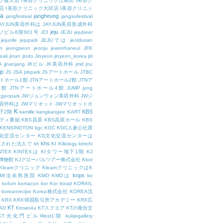
ク建大店
I美容クリニック江南店
I美容ク
店
I美容クリニック大邱店
I美容クリニッ
ja
jangheung
jangfestival
jangsufestival
AYJUN美容外科は
JAYJUN美容形成外科
jeju
ソビル6階601号
JCI
JEJU
jejubeer
jejuolle
jejupark
JEJUでは
jeoldusan
n
jeongseon
jeonju
jewonhaneul
JFK
aeak
jinan
jindo
Jinyeon
jinyeon_korea
jiri
A
jjnanjang
JKビル
JK美容外科
jmd
jnu
jp
JS
JSA
jsbpark
JSアートホール
JTBC
ートホール1館
JTNアートホール2館
JTNア
3館
JTNアートホール4館
JUMP
jung
cgeopark
JWジョンウォン美容外科
JWジ
容外科は
JWマリオット
JWマリオットホ
K
KBS
下2階
kamille
kangkangee
KART
エティ番組
KBS昌原
KBS昌原ホール
KBS
KENSINGTON
kgc
KGC
KGC人参公社原
文化交流センター
KG文化交流センターは
khs
設立された法人で
kh
KI
Killology
kimchi
NTEX
KINTEXは
KIタワー地下1階
KJ
融博物館
KJグローバルツアー株式会社
Kkot
Kleamクリニック
KleamクリニックはK
knps
KMI汝矣島医院
KMO
KMOは
ko
kofum
komacon
kor
Kor
korail
KORAIL
koreanrecipe
Korea株式会社
KOREA沈
KRX
KRX韓国取引所アカデミー
KRX広
KT
OAD
Ktown4u
KTスクエア
KTの複合文
KT光化門ビルWest1階
kukjegallery