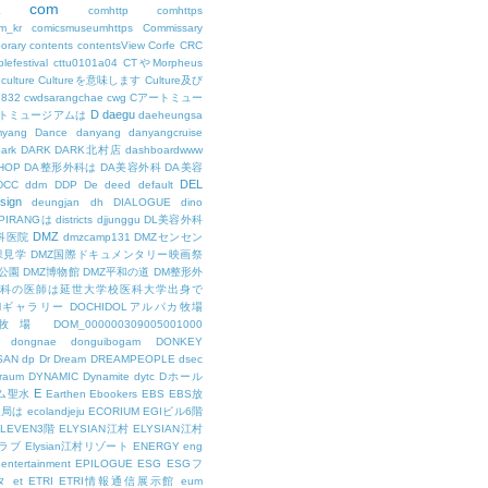
com
L
comhttp
comhttps
m_kr
comicsmuseumhttps
Commissary
orary
contents
contentsView
Corfe
CRC
lefestival
cttu0101a04
CTやMorpheus
culture
Cultureを意味します
Culture及び
7832
cwdsarangchae
cwg
Cアートミュー
D
daegu
トミュージアムは
daeheungsa
yang
Dance
danyang
danyangcruise
ark
DARK
DARK北村店
dashboardwww
HOP
DA整形外科は
DA美容外科
DA美容
DEL
DCC
ddm
DDP
De
deed
default
sign
deungjan
dh
DIALOGUE
dino
IPIRANGは
districts
djjunggu
DL美容外科
DMZ
科医院
dmzcamp131
DMZセンセン
保見学
DMZ国際ドキュメンタリー映画祭
公園
DMZ博物館
DMZ平和の道
DM整形外
外科の医師は延世大学校医科大学出身で
AMギャラリー
DOCHIDOLアルパカ牧場
OL牧場
DOM_000000309005001000
dongnae
donguibogam
DONKEY
SAN
dp
Dr
Dream
DREAMPEOPLE
dsec
raum
DYNAMIC
Dynamite
dytc
Dホール
E
ム聖水
Earthen
Ebookers
EBS
EBS放
送局は
ecolandjeju
ECORIUM
EGIビル6階
LEVEN3階
ELYSIAN江村
ELYSIAN江村
ラブ
Elysian江村リゾート
ENERGY
eng
entertainment
EPILOGUE
ESG
ESGフ
タ
et
ETRI
ETRI情報通信展示館
eum