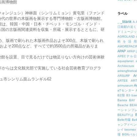
版画博物館
ウォンジュシ）神林面（シンリムミョン）黄屯里（ファンド
ラベル
時代の世界の木版画を展示する専門博物館・古版画博物館。
_blank
_
A
物館は、韓国・中国・日本・チベット・モンゴル・インド・
江南駅の近く
各国の古版画関連資料を収集・所蔵・展示するとともに、研
ドミュージッ
AGROLAND
じめ、版画で刷られた木版画作品およそ300点、木版で刷られ
術を活
およそ200点など、すべてで約3500点の所蔵品がありま
AMOREPACIF
APAP
APA
APECナル
験館を設置、目で見るだけでは物足りない方向けの芸術体験
aquaplanet
Architecture
5年からは文化観光部で実施している社会芸術教育プログラ
arirangfestival
Ar
ARSURF
ュ市シンリム面ムランギル62
ARTEE
A
A
artmuseum
aTセンター
B2階
B3
bae
Barista
BAY
Beache
BE
ーシャンプ
B
BEAUTYは
Belle丹陽
Be
ャンアドベン
レイ
beomeo
場
BGNパ