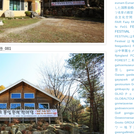
eunam
Euna
した国際規模
ツ名誉の殿堂
合文化空間
FAIR
Fairy
F
FE
fe
Fe01
FESTIVAL
FESTIV
Festival
firstgarden1
_081
は中華圏を
flyingland
F
FOREST二
gahoemuseu
営し
gana
Garam
gard
gayapark
g
geotourism
G
gimbapcity
g
GLADチ
GLOBALTO
gnmetaverse
godowoncent
Golf
gongju
Gowoonsesa
Grotto
GROU
ワー地下
gwangallimdr