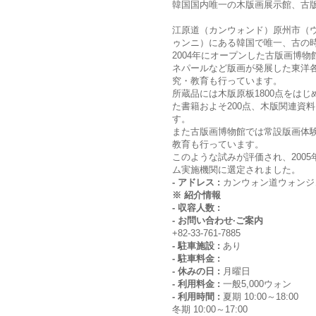
韓国国内唯一の木版画展示館、古
江原道（カンウォンド）原州市（
ゥンニ）にある韓国で唯一、古の
2004年にオープンした古版画博
ネパールなど版画が発展した東洋
究・教育も行っています。
所蔵品には木版原板1800点をは
た書籍およそ200点、木版関連資料
す。
また古版画博物館では常設版画体
教育も行っています。
このような試みが評価され、200
ム実施機関に選定されました。
- アドレス :
カンウォン道ウォンジ
※ 紹介情報
- 収容人数 :
- お問い合わせ·ご案内
+82-33-761-7885
- 駐車施設 :
あり
- 駐車料金 :
- 休みの日 :
月曜日
- 利用料金 :
一般5,000ウォン
- 利用時間 :
夏期 10:00～18:00
冬期 10:00～17:00