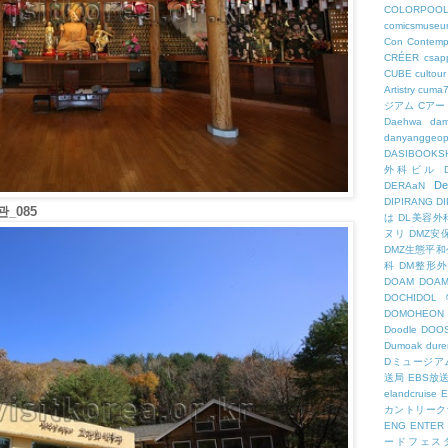
COLORPOO
comicsmuseu
Con
Contemp
CRÉER
csapp
CUBE
cultour
Artistry
cuma
ジアム
Cアー
Daehwa
dam
danyanggeop
DASIBOOKS
外科ビル
De
DERAaN
DIPIRANG
D
_085
は
DL美容外
ヌリ
DMZ安
DMZ生態平和
科
DM整形
DOAM
DO
DOCHID
DOMOHEON
Doodle
DOO
Dumoak
dure
Dミュージア
送局
EBS放
elandcruise
E
カントリーク
ENG
ENTER
ードフェス