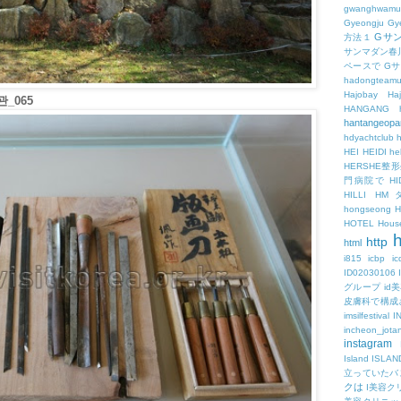
gwanghwamu
Gyeongju
Gy
Gサ
方法１
サンマダン春
ペースで
G
hadongteam
Hajobay
H
_065
HANGANG
hantangeopa
hdyachtclub
h
HEI
HEIDI
hel
HERSHE
門病院で
HI
HILLI
HM
hongseong
HOTEL
Hous
h
http
html
i815
icbp
i
ID02030106
グループ
id
皮膚科で構成
imsilfestival
I
incheon_jota
instagram
Island
ISLAN
立っていたバ
クは
I美容ク