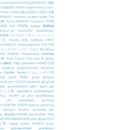
m
ewha
EXCO
EXCOは2001年4月に開館
の先端展示
EXPO
Exprive
eyes
eスポー
F1963
F1963は釜山水営区に位置する複
FA00001
facebook
facilities
facility
Fair
AME
Fanta
FANTASIA
Fantasium
FARM
festival
LICE
FESTA
FES
festdgy
festival_djt
festival700
festivalbusan
ALは韓国唯一のマルチスポーツイベントで
は毎年
festivity
firefly
fireWorks
FIRST
FLASHBACK
flashbackground
FLB
FLB
メインターゲットとしており
flea
flower
foresttrip
OOD
FOREST
foresthealing
G
和園
Foret
Forever
Four
fowi
gahoe
gallery
m
Galpi
gamcheon
GAMESが運
ganghwa
gangmunbeach
Gangnam
Garden
en
Gardenでは1ヶ月の間
bmg
gcwcf
GEEK
geoje
geopark
erhart
ghct
GIAF25
giantsclub
giff
gil
gill
imje
ginsengfestival
gjfmc
gjsam
gjw
ェジュ1階
glassisland
globalinterpark
URは
GLORY
gn
gncn
gncoffeeboat
GO
gobluefarm
gochang
er
GOETHE
GOEUN
gogung
gokseong
gongseri
Goobne
goryeong
gov
goyang
ng
GRAND
grandculture
Gray
gt
ND
GROUNDSEESAW
gstar
gtp
GTタ
2階
gugak
guinsa
GUMICO
gurye
one
gwanganbridge
gwanghallu