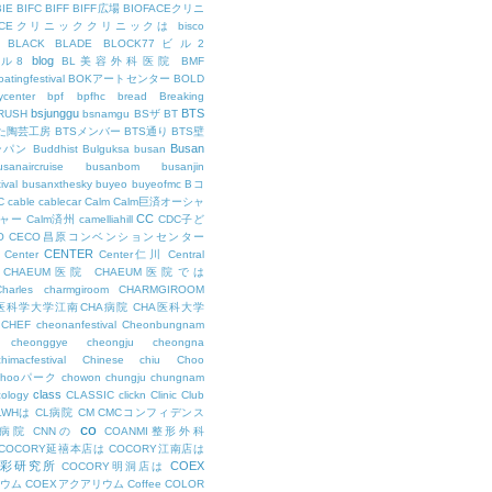
BIE
BIFC
BIFF
BIFF広場
BIOFACEクリニ
FACEクリニッククリニックは
bisco
BLACK
BLADE
BLOCK77ビル2
blog
ビル8
BL美容外科医院
BMF
oatingfestival
BOKアートセンター
BOLD
center
bpf
bpfhc
bread
Breaking
bsjunggu
BTS
RUSH
bsnamgu
BSザ
BT
した陶芸工房
BTSメンバー
BTS通り
BTS壁
Busan
ンパン
Buddhist
Bulguksa
busan
usanaircruise
busanbom
busanjin
ival
busanxthesky
buyeo
buyeofmc
Bコ
C
cable
cablecar
Calm
Calm巨済オーシャ
CC
ャー
Calm済州
camelliahill
CDC子ど
O
CECO昌原コンベンションセンター
CENTER
Center
Center仁川
Central
CHAEUM医院
CHAEUM医院では
Charles
charmgiroom
CHARMGIROOM
A医科学大学江南CHA病院
CHA医科大学
CHEF
cheonanfestival
Cheonbungnam
cheonggye
cheongju
cheongna
chimacfestival
Chinese
chiu
Choo
Chooパーク
chowon
chungju
chungnam
class
cology
CLASSIC
clickn
Clinic
Club
LWHは
CL病院
CM
CMCコンフィデンス
co
M病院
CNNの
COANMI整形外科
COCORY延禧本店は
COCORY江南店は
色彩研究所
COEX
COCORY明洞店は
ィウム
COEXアクアリウム
Coffee
COLOR