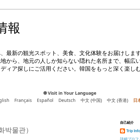
情報
へ、最新の観光スポット、美食、文化体験をお届けしま
光地から、地元の人しか知らない隠れた名所まで、幅広
イディア探しにご活用ください。韓国をもっと深く楽し
🌐 Visit in Your Language
glish
Français
Español
Deutsch
中文 (中国)
中文 (香港)
日
自己紹介
화박물관）
Trip Inf
詳細プロフ