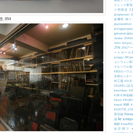
美容クリニッ
リニック蚕室
J
ク明洞店
jangtaesan
J
_054
皮膚科
JBミ
jejumarathon
jeonggangwo
jgfestival
jijid
Jivaka
JIVAK
John
Johyun
JTN
JTNア
ートホール
junggu
JW
jw
ョンウォン美
テルソウル地
KBSのバラ
水原センター
州工場
KG
2018年に
kimchikan
KI
KJB
KJB金
Kkum
KKUM
KMI
kmedi
KOATTR_278
Korea
長項線
kr
krhttps
清
報館
KstarR
化空間で