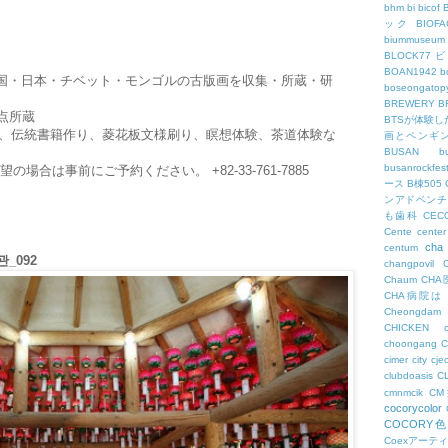
bhm
bi
bicof
ック
BIO
biummuseum
BLOCK77
BOAN1942
b
国・日本・チベット・モンゴルの古版画を収集・所蔵・研
boseongatopy
BREWERY
B
0点所蔵
BTSが体験
、伝統書籍作り、菱花板文様刷り、瞑想体験、茶道体験な
画とペンギ
BUSAN
b
busanrockfest
場合は事前にご予約ください。 +82-33-761-7885
ース
B棟505
ンアドベンチ
も歯科
CEC
Cente
center
cha
centum
_092
changpovil
Chaum
CH
CHA病院は
Cheongdam
CHICKEN
choongang
cimer
city
cje
clubdoasis
C
cmnmcik
C
cocorycolor
COCORY
Coexアーテ