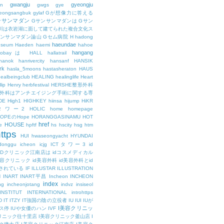
gwangju
gyeongju
n
gwgs
gye
eongsangbuk
gylaf
Gが想像力に答える
ンサンマダン
Gサンサンマダンは
Gサン
川は衣岩湖に面して建てられた複合文化ス
サンサンマダン論山
Gセム病院
H
hadong
haeundae
useum
Haeden
haemi
hahoe
hangang
ajobayは
HALL
hallatrail
hanok
hanrivercity
hansanf
HANSIK
rk
hasla_5moons
hastasheraton
HAUS
ealbeingclub
HEALING
healinglife
Heart
lip
Henry
herbfestival
HERSHE整形外科
整形外科はアンチエイジング手術に関する専
DE
High1
HIGHKEY
hiinsa
hijump
HiKR
タワー2
HOLIC
home
homepage
HOPEのHope
HORANGGASINAMU
HOT
href
HOUSE
e
hpftf
hs
hscity
hsg
htm
ttps
HUI
hwaseongyacht
HYUNDAI
cdonggu
icheon
icjg
ICTタワー3
id
IDクリニック江南店は
idコスメディカル
美容クリニック
id美容外科
id美容外科とid
されている
IF
ILLUSTAR
ILLUSTRATION
N
INART
INART平昌
Incheon
INCHEON
index
ng
incheonjotang
indvz
insiseol
INSTITUT
INTERNATIONAL
introhttps
D
IT
ITZY
IT強国の陰の立役者
IU
IUI
IUが
I美容クリニッ
ス停
IUや女優のハン
IVF
リニック往十里店
I美容クリニック釜山店
I