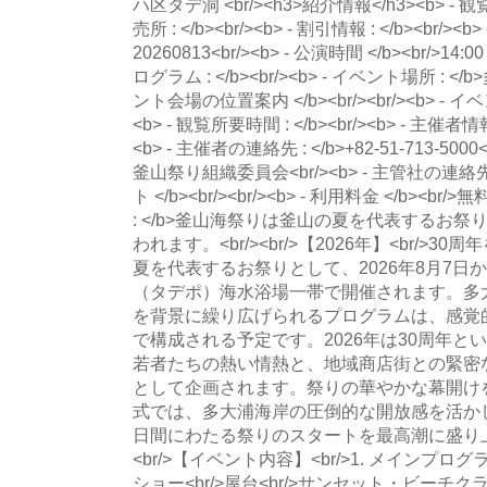
ハ区タデ洞 <br/><h3>紹介情報</h3><b> - 観覧可
売所 : </b><br/><b> - 割引情報 : </b><br/><b>
20260813<br/><b> - 公演時間 </b><br/>14:
ログラム : </b><br/><b> - イベント場所 : </
ント会場の位置案内 </b><br/><br/><b> - イベ
<b> - 観覧所要時間 : </b><br/><b> - 主催者情
<b> - 主催者の連絡先 : </b>+82-51-713-5000<
釜山祭り組織委員会<br/><b> - 主管社の連絡先 : 
ト </b><br/><br/><b> - 利用料金 </b><br/>無
: </b>釜山海祭りは釜山の夏を代表するお
われます。<br/><br/>【2026年】<br/
夏を代表するお祭りとして、2026年8月7日
（タデポ）海水浴場一帯で開催されます。多
を背景に繰り広げられるプログラムは、感覚
で構成される予定です。2026年は30周年
若者たちの熱い情熱と、地域商店街との緊密
として企画されます。祭りの華やかな幕開け
式では、多大浦海岸の圧倒的な開放感を活か
日間にわたる祭りのスタートを最高潮に盛り上げ
<br/>【イベント内容】<br/>1. メインプログラ
ショー<br/>屋台<br/>サンセット・ビー