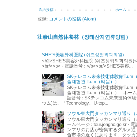
次の投稿
ホーム
登録:
コメントの投稿 (Atom)
壮泰山自然休養林（장태산자연휴양림）
SHE'S美容外科医院 (쉬즈성형외과의원)
<h2>SHE'S美容外科医院 (쉬즈성형외과의원)</h2
<br/><b> - 電話番号 : </b><br/>SHE'S美容...
SKテレコム未来技術体験館T.um
술체험관 T.um（티움））
SKテレコム未来技術体験館T.um
술체험관 T.um（티움）） - ホームページ 
話番号 : SKテレコム未来技術体験
ウム)は、「Technology、U-top...
ソウル東大門タッカンマリ通り（서
ソウル東大門タッカンマリ通り（서울
ームページ : tour.jongno.go.kr - 
ンマリのお店が密集するグルメ通
合市場の近くにあります。タッカン