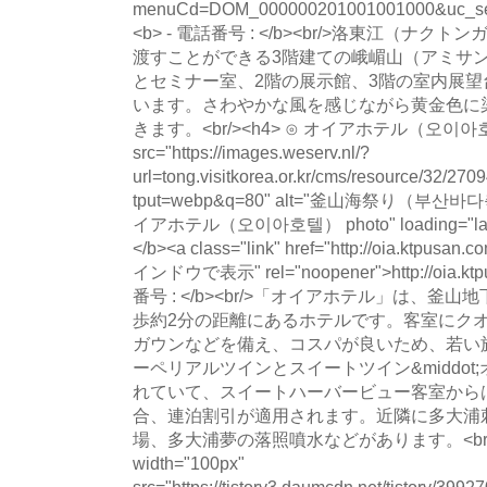
menuCd=DOM_000000201001001000&uc_seq
<b> - 電話番号 : </b><br/>洛東江（
渡すことができる3階建ての峨嵋山（アミサ
とセミナー室、2階の展示館、3階の室内展
います。さわやかな風を感じながら黄金色に
きます。<br/><h4> ⊙ オイアホテル（오이아호텔）<
src="https://images.weserv.nl/?
url=tong.visitkorea.or.kr/cms/resource/32/
tput=webp&q=80" alt="釜山海祭り（부산바다
イアホテル（오이아호텔） photo" loading="lazy
</b><a class="link" href="http://oia.ktpusan.c
インドウで表示" rel="noopener">http://oia.ktp
番号 : </b><br/>「オイアホテル」は、
歩約2分の距離にあるホテルです。客室にク
ガウンなどを備え、コスパが良いため、若い
ーペリアルツインとスイートツイン&middo
れていて、スイートハーバービュー客室から
合、連泊割引が適用されます。近隣に多大浦
場、多大浦夢の落照噴水などがあります。<br/><br/
width="100px"
src="https://tistory3.daumcdn.net/tistory/39