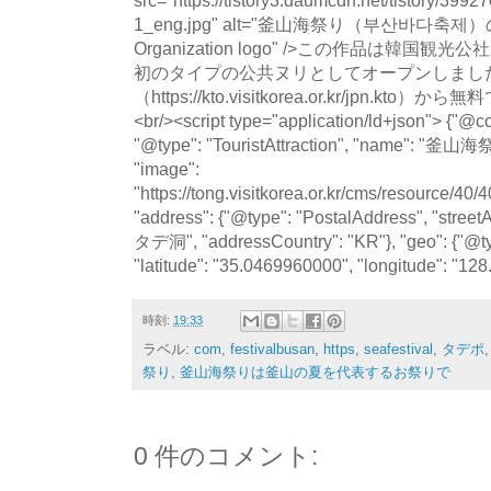
1_eng.jpg" alt="釜山海祭り（부산바다축제）の写真
Organization logo" />この作品は韓国
初のタイプの公共ヌリとしてオープンしました
（https://kto.visitkorea.or.kr/jpn.
<br/><script type="application/ld+json"> {"@co
"@type": "TouristAttraction", "name"
"image":
"https://tong.visitkorea.or.kr/cms/resource/4
"address": {"@type": "PostalAddress", "
タデ洞", "addressCountry": "KR"}, "geo": {"@t
"latitude": "35.0469960000", "longitude": "12
時刻:
19:33
ラベル:
com
,
festivalbusan
,
https
,
seafestival
,
タデポ
祭り
,
釜山海祭りは釜山の夏を代表するお祭りで
0 件のコメント: