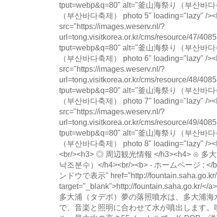
tput=webp&q=80" alt="釜山海祭り（부산
（부산바다축제） photo 5" loading="lazy" /><b
src="https://images.weserv.nl/?
url=tong.visitkorea.or.kr/cms/resource/47/
tput=webp&q=80" alt="釜山海祭り（부산
（부산바다축제） photo 6" loading="lazy" /><b
src="https://images.weserv.nl/?
url=tong.visitkorea.or.kr/cms/resource/48/
tput=webp&q=80" alt="釜山海祭り（부산
（부산바다축제） photo 7" loading="lazy" /><b
src="https://images.weserv.nl/?
url=tong.visitkorea.or.kr/cms/resource/49/
tput=webp&q=80" alt="釜山海祭り（부산
（부산바다축제） photo 8" loading="lazy" /><br/
<br/><h3> ◎ 周辺観光情報 </h3><h4>
낙조분수）</h4><br/><b> - ホームページ : </b><a
ンドウで表示" href="http://fountain.saha.go.kr/
target="_blank">http://fountain.saha.go.kr/<
多大浦（タデポ）夢の落照噴水は、多大浦海
で、音楽と照明に合わせて水が噴出します。噴