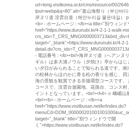
url=tong.visitkorea.or.kr/cms/resource/00/
tput=webp&q=80" alt="釜山海祭り（부산바다
岸ヌリ道 没雲台道（해안누리길 몰운대길） photo" lo
<b> - ホームページ : </b><a title="別ウィ
href="https://www.durunubi.kr/4-2-1-1-walk-mob
crs_idx=T_CRS_MNG0000003713&brd_di
target="_blank">https://www.durunubi.kr/4-2-1
detail.do?crs_idx=T_CRS_MNG0000003713
- 電話番号 : </b><br/>海岸ヌリ道（へ
ギル）は多大浦ノウル（夕焼け）亭からはじ
い夕日がみられることで知られる道です。南
の松林からほのかに香る松の香りを感じ、四
海の景観を観賞できる非循環型コースです。ま
コースで、没雲台遊園地、花孫台、コンス村
イントとなっています。<br/><h4> ⊙ 峨嵋山
<br/><b> - ホームページ : </b><a
href="https://www.visitbusan.net/kr/index.do?
menuCd=DOM_000000201001001000&uc_se
target="_blank" title="別ウィンドウで開
く">https://www.visitbusan.net/kr/index.do?