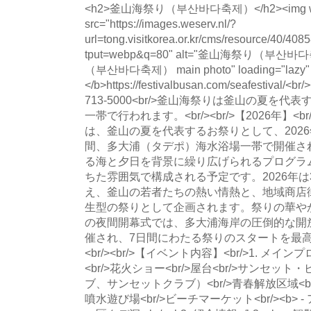
<h2>釜山海祭り（부산바다축제）</h2><img wid
src="https://images.weserv.nl/?
url=tong.visitkorea.or.kr/cms/resource/40/
tput=webp&q=80" alt="釜山海祭り（부산
（부산바다축제） main photo" loading="lazy
</b>https://festivalbusan.com/seafestival/<
713-5000<br/>釜山海祭りは釜山の夏を
一帯で行われます。<br/><br/>【2026年】<
は、釜山の夏を代表するお祭りとして、2026
間、多大浦（タデポ）海水浴場一帯で開催さ
る海と夕日を背景に繰り広げられるプログラ
ちた雰囲気で構成される予定です。2026年
え、釜山の若者たちの熱い情熱と、地域商店
生型の祭りとして企画されます。祭りの華や
の夜間開幕式では、多大浦海岸の圧倒的な開
催され、7日間にわたる祭りのスタートを最
<br/><br/>【イベント内容】<br/>1. メイ
<br/>花火ショー<br/>屋台<br/>サンセ
ブ、サンセットクラブ）<br/>青春解放区域<br/><
噴水遊び場<br/>ビーチマーケット<br/><b> -