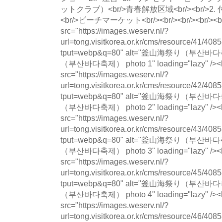
ットクラブ）<br/>青春解放区域<br/><br/>2
<br/>ビーチマーケット<br/><br/><br/><br/><br/
src="https://images.weserv.nl/?
url=tong.visitkorea.or.kr/cms/resource/41/
tput=webp&q=80" alt="釜山海祭り（부산
（부산바다축제） photo 1" loading="lazy" /><b
src="https://images.weserv.nl/?
url=tong.visitkorea.or.kr/cms/resource/42/
tput=webp&q=80" alt="釜山海祭り（부산
（부산바다축제） photo 2" loading="lazy" /><b
src="https://images.weserv.nl/?
url=tong.visitkorea.or.kr/cms/resource/43/
tput=webp&q=80" alt="釜山海祭り（부산
（부산바다축제） photo 3" loading="lazy" /><b
src="https://images.weserv.nl/?
url=tong.visitkorea.or.kr/cms/resource/45/
tput=webp&q=80" alt="釜山海祭り（부산
（부산바다축제） photo 4" loading="lazy" /><b
src="https://images.weserv.nl/?
url=tong.visitkorea.or.kr/cms/resource/46/