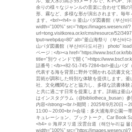
ル、最大水の高さ55メートルで、K-POP、
余りの様々なジャンルの音楽に合わせて鶴の
形、霧など、多様な形が演出されます。毎年
ます。<br/><h4> ⊙ 釜山パダ図書館（부산바다
width="100%" src="https://images.weserv.nl/?
url=tong.visitkorea.or.kr/cms/resource/52/
tput=webp&q=80" alt="釜山海祭り（부산바다
山パダ図書館（부산바다도서관） photo" loading="
ページ : </b><a href="https://www.bscf.or.kr/bb
title="別ウィンドで開く">https://www.bscf.or.kr/
話番号 : </b>+82-51-745-7284<br/
代表する海を背景に野外で開かれる読書文化
芸術が調和した特別な体験を提供します。釜
社、文化機関などと協力し、多様な読書体験
と共に過ごす日常を提案します。詳細は釜山
はインスタグラム（@bibliotheca_busan）参照<b
内容</strong><br />期間：2025年9月20
11:00～20:00<br />会場：多大浦海岸公園
キュレーション、ブックトーク、Car Book Sa
<h4> ⊙ 海岸ヌリ道 没雲台道（해안누리길 몰운
width="100%" src="https://images.weserv.nl/?