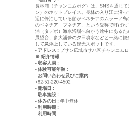
長林浦（チャンニムポグ）は、SNSを通じ
ン）のホットプレイス。長林の入り江に沿っ
辺に停泊している船がベネチアのムラーノ島
のベネチア「プネチア」という愛称で呼ばれ
浦（タデポ）海水浴場へ向かう途中にあるた
展望台、多大浦夢の夕日噴水などと一緒に観
して急浮上している観光スポットです。
- アドレス :
プサン広域市サハ区チャンニムロ9
※ 紹介情報
- 収容人員 :
- 体験可能年齢 :
- お問い合わせ及びご案内
+82-51-220-4502
- 開場日 :
- 駐車施設 :
- 休みの日 :
年中無休
- 利用時期 :
- 利用時間