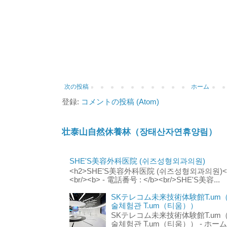
次の投稿
ホーム
登録:
コメントの投稿 (Atom)
壮泰山自然休養林（장태산자연휴양림）
SHE'S美容外科医院 (쉬즈성형외과의원)
<h2>SHE'S美容外科医院 (쉬즈성형외과의원)</h2
<br/><b> - 電話番号 : </b><br/>SHE'S美容...
SKテレコム未来技術体験館T.um
술체험관 T.um（티움））
SKテレコム未来技術体験館T.um
술체험관 T.um（티움）） - ホームページ 