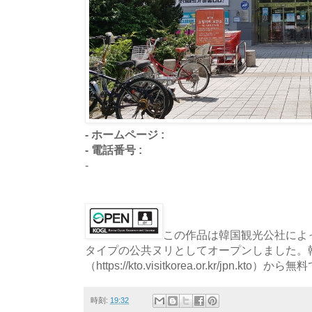
- ホームページ :
- 電話番号 :
-
この作品は韓国観光公社によっ
タイプの公共ヌリとしてオープンしました。
（https://kto.visitkorea.or.kr/jpn.
時刻:
19:32