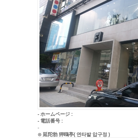
- ホームページ :
- 電話番号 :
-
⊙ 延陀勃 狎鴎亭( 연타발 압구정 )