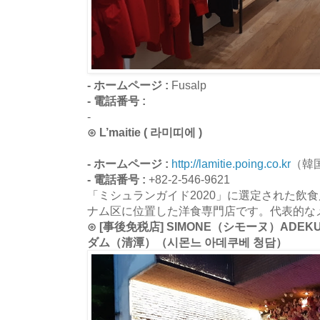
- ホームページ :
Fusalp
- 電話番号 :
-
⊙ L’maitie ( 라미띠에 )
- ホームページ :
http://lamitie.poing.co.kr
（韓
- 電話番号 :
+82-2-546-9621
「ミシュランガイド2020」に選定された飲
ナム区に位置した洋食専門店です。代表的な
⊙ [事後免税店] SIMONE（シモーヌ）AD
ダム（清潭）（시몬느 아데쿠베 청담）