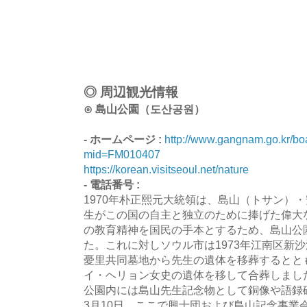
◎ 周辺観光情報
⊙ 島山公園（도산공원）
- ホームページ :
http://www.gangnam.go.kr/b
mid=FM010407
https://korean.visitseoul.net/nature
- 電話番号 :
1970年朴正熙元大統領は、島山（トサン）
生がこの国の自主と独立のために捧げた偉大
の教育精神を国民の手本とするため、島山公
た。これに対しソウル市は1973年江南区新
憂里共同墓地から先生の遺体を移葬するとと
イ・ヘリョン女史の遺体を移して合葬しまし
公園内には島山先生記念物として銅像や語録
3月10日、ここで興士団および島山記念事業