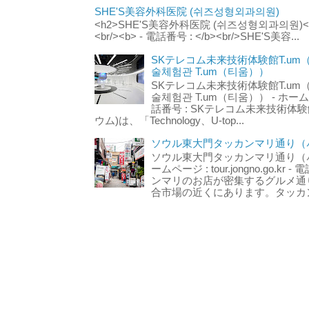
SHE'S美容外科医院 (쉬즈성형외과의원)
<h2>SHE'S美容外科医院 (쉬즈성형외과의원)</h2
<br/><b> - 電話番号 : </b><br/>SHE'S美容...
SKテレコム未来技術体験館T.um
술체험관 T.um（티움））
SKテレコム未来技術体験館T.um
술체험관 T.um（티움）） - ホームページ 
話番号 : SKテレコム未来技術体験
ウム)は、「Technology、U-top...
ソウル東大門タッカンマリ通り（서
ソウル東大門タッカンマリ通り（서울
ームページ : tour.jongno.go.kr - 
ンマリのお店が密集するグルメ通
合市場の近くにあります。タッカン