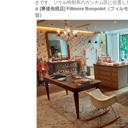
きです。ソウル特別市のガンナム区に位置し
⊙ [事後免税店] Fillmore Bonpoint
앙）