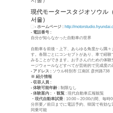
서울）
現代モータースタジオソウル（
서울）
- ホームページ :
http://motorstudio.hyundai.
- 電話番号 :
自分が知らなかった自動車の世界
自動車を前後・上下、あらゆる角度から隅々
す。各階ごとにコンセプトがあり、車で経験
みることができます。お子さんのための体験
ージウォールなどすべてが芸術的で完成度の
- アドレス :
ソウル特別市 江南区 彦州路738
※ 紹介情報
- 収容人員 :
- 体験可能年齢 :
制限なし
- 体験案内 :
・観覧
: 現代自動車広報観覧
・現代自動車試乗
: 10:00～20:00の間、毎
分所要／前日までに電話予約、韓国で有効な
同乗可能