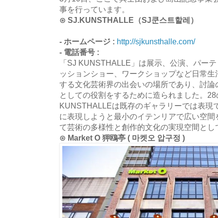
事を行っています。
⊙ SJ.KUNSTHALLE（SJ쿤스트할레）
- ホームページ :
http://sjkunsthalle.com/
- 電話番号 :
「SJ KUNSTHALLE」は展示、公演、パ
ッションショー、ワークショップなど日常生
する文化芸術界の出会いの場所であり、討論
としての役割をするために造られました。28
KUNSTHALLEは既存のギャラリーでは表
に表現しようと最小のイテンリアで広い空間
て芸術の多様性と創作的文化の実現空間とし
⊙ Market O 狎鴎亭 ( 마켓오 압구정 )