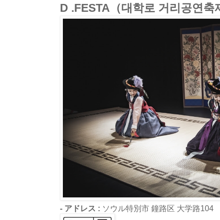
D .FESTA（대학로 거리공연축
- アドレス :
ソウル特別市 鐘路区 大学路104