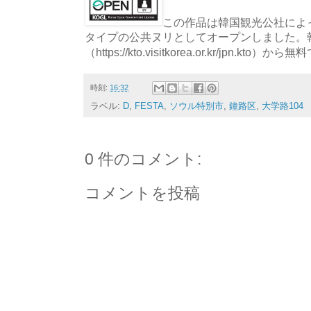
この作品は韓国観光公社によっ
タイプの公共ヌリとしてオープンしました。
（https://kto.visitkorea.or.kr/jpn.
時刻:
16:32
ラベル:
D
,
FESTA
,
ソウル特別市
,
鐘路区
,
大学路104
0 件のコメント:
コメントを投稿