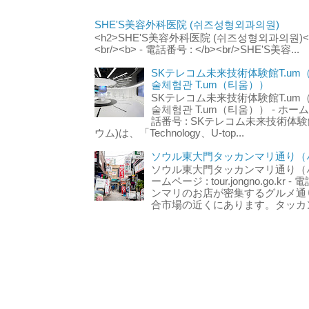
SHE'S美容外科医院 (쉬즈성형외과의원)
<h2>SHE'S美容外科医院 (쉬즈성형외과의원)</h2
<br/><b> - 電話番号 : </b><br/>SHE'S美容...
SKテレコム未来技術体験館T.um
술체험관 T.um（티움））
SKテレコム未来技術体験館T.um
술체험관 T.um（티움）） - ホームページ 
話番号 : SKテレコム未来技術体験
ウム)は、「Technology、U-top...
ソウル東大門タッカンマリ通り（서
ソウル東大門タッカンマリ通り（서울
ームページ : tour.jongno.go.kr - 
ンマリのお店が密集するグルメ通
合市場の近くにあります。タッカン