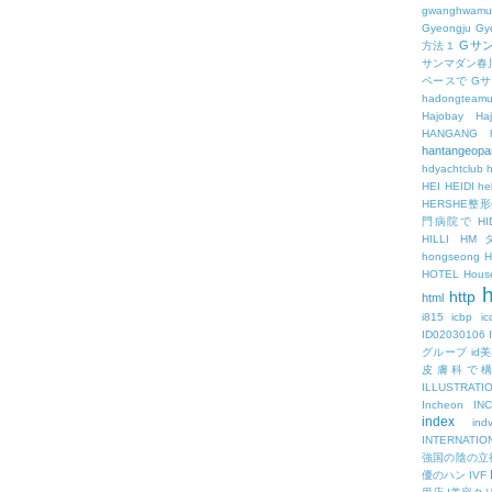
gwanghwamu
Gyeongju
Gy
Gサ
方法１
サンマダン春
ペースで
G
hadongteam
Hajobay
H
HANGANG
hantangeopa
hdyachtclub
h
HEI
HEIDI
hel
HERSHE
門病院で
HI
HILLI
HM
hongseong
HOTEL
Hous
h
http
html
i815
icbp
i
ID02030106
グループ
id
皮膚科で
ILLUSTRATI
Incheon
IN
index
ind
INTERNATIO
強国の陰の立
優のハン
IVF