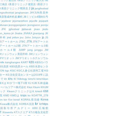
リニック釜山店
I美容クリニック建大店
I美
江南店
I美容クリニック蚕室店
I美容クリ
ja
J
I美容クリニック明洞店
jangfestival
ngsufestival
jangtaesan
JAYJUN美容外
UN美容形成外科皮膚科
JBミソビル6階601号
U
jejubeer
jejumarathon
jejuolle
jejupark
ldusan
jeonggangwon
jeongseon
jeonju
JFK
jgfestival
jijidaeak
jinan
jindo
eon_korea
jiri
Jivaka
JIVAKA
jjnanjang
JK
jp
容外科
jmd
jmfsm
jnu
John
Johyun
JS
JTN
JSアートホール
JTBC
JTNアートホ
Nアートホール2館
JTNアートホール3館
トホール4館
JUMP
jung
junggu
JW
JWジョンウォン美容外科
JWジョンウォン
Wマリオット
JWマリオットホテルソウル
KBS
ille
kangkangee
KART
KBSのバラ
BS昌原
KBS昌原ホール
KBS水原センタ
TON
kgc
KGC
KGC人参公社原州工場
KG
ター
KG文化交流センターは2018年に設
khs
人で
kh
KI
Killology
kimchi
kimchikan
TEXは
KIタワー地下1階
KJ
KJB
KJB金融
ローバルツアー株式会社
Kkot
Kkum
KKUM
KMI
ニック
KleamクリニックはK
kmedi
knps
医院
KMO
KMOは
ko
KOATTR_278
Korea
on
kor
Kor
korail
KORAIL長項線
kr
krhttps
Korea株式会社
KOREA沈清
韓国取引所アカデミー
KRX広報館
T
Ktown4u
KTスクエア
KTの複合文化空