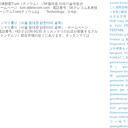
eunam
Euna
術体験館T.um（チィウム）（SK텔레콤 미래기술체험관
した国際規模
ームページ : tum.sktelecom.com - 電話番号 : SKテレコム未来技
アムT.um(チィウム)は、「Technology、U-top...
ツ名誉の殿堂
合文化空間
FAIR
Fairy
F
ンマリ通り（서울 동대문 닭한마리 골목）
FE
fe
Fe01
マリ通り（서울 동대문 닭한마리 골목） - ホームページ :
FESTIVAL
.kr - 電話番号 : +82-2-2236-9135 タッカンマリのお店が密集するグル
FESTIV
（トンデムン）総合市場の近くにあります。タッカンマリは
Festival
firstgarden1
は中華圏を
flyingland
F
FOREST二
gahoemuseu
営し
gan
Gangnam
Ga
間
gayapar
geotourism
G
gimbapcity
g
gjsam
gjw
globalinterpar
gncoffeeboat
godowoncent
Golf
gongju
Gowoonsesa
Grotto
GROU
ワー地下
gwangallimdr