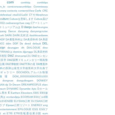
com
L
comhttp
comhttps
m_kr
comicsmuseumhttps
Commissary
orary
contents
contentsView
Corfe
CRC
lefestival
cttu0101a04
CTやMorpheus
culture
Cultureを意味します
Culture及び
7832
cwdsarangchae
cwg
Cアートミュー
D
daegu
トミュージアムは
daeheungsa
yang
Dance
danyang
danyangcruise
ark
DARK
DARK北村店
dashboardwww
HOP
DA整形外科は
DA美容外科
DA美容
DEL
DCC
ddm
DDP
De
deed
default
sign
deungjan
dh
DIALOGUE
dino
IPIRANGは
districts
djjunggu
DL美容外科
DMZ
科医院
dmzcamp131
DMZセンセン
保見学
DMZ国際ドキュメンタリー映画祭
公園
DMZ博物館
DMZ平和の道
DM整形外
外科の医師は延世大学校医科大学出身で
AMギャラリー
DOCHIDOLアルパカ牧場
OL牧場
DOM_000000309005001000
dongnae
donguibogam
DONKEY
SAN
dp
Dr
Dream
DREAMPEOPLE
dsec
raum
DYNAMIC
Dynamite
dytc
Dホール
E
ム聖水
Earthen
Ebookers
EBS
EBS放
送局は
ecolandjeju
ECORIUM
EGIビル6階
LEVEN3階
ELYSIAN江村
ELYSIAN江村
ラブ
Elysian江村リゾート
ENERGY
eng
entertainment
EPILOGUE
ESG
ESGフ
タ
et
ETRI
ETRI情報通信展示館
eum