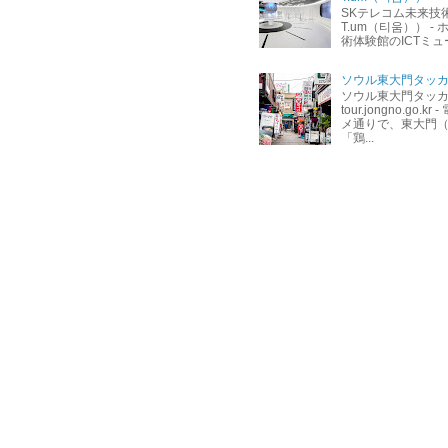
SKテレコム未来技
T.um（티움）） - ホ
術体験館のICTミュージ
ソウル東大門タッカ
ソウル東大門タッカン
tour.jongno.go
メ通りで、東大門
「鶏...