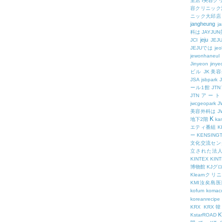
里店
I美容ク
容クリニック
ニック大邱店
jangheung
ja
科は
JAYJ
jeju
JCI
JEJ
JEJUでは
jeo
jewonhaneul
Jinyeon
jiny
ビル
JK美
JSA
jsbpark
ール1館
JT
JTNアー
jwcgeopark
美容外科は
J
K
地下2階
kam
エティ番組
K
ー
KENSING
文化交流セン
立された法
KINTEX
KIN
博物館
KJグ
Kleamクリ
KMI汝矣島
kofum
komac
koreanrecipe
KRX
KRX
K
KstarROAD