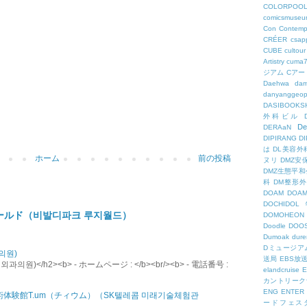
COLORPOO
comicsmuseu
Con
Contemp
CRÉER
csapp
CUBE
cultour
Artistry
cuma
ジアム
Cアー
Daehwa
dam
danyanggeop
DASIBOOKS
外科ビル
De
DERAaN
DIPIRANG
D
は
DL美容外
ホーム
前の投稿
ヌリ
DMZ安
DMZ生態平和
科
DM整形
DOAM
DO
DOCHID
ールド（비발디파크 루지월드）
DOMOHEON
Doodle
DOO
Dumoak
dure
Dミュージア
의원)
送局
EBS放
원)</h2><b> - ホームページ : </b><br/><b> - 電話番号 :
elandcruise
E
カントリーク
ENG
ENTER
術体験館T.um（チィウム）（SK텔레콤 미래기술체험관
ードフェス