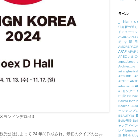
ラベル
_blank
_
A
江南駅の近く
ドミュージッ
AGROLAND
術を活
AMOREPACIF
APAP
APA
APECナル
aquaplanet
Architecture
arirangfestival
Ar
ARSURF
ARTEE
ART
A
artmuseum
aTセンター
B2階
B3
bae
Barista
BAY
Beache
BE
ーシャンプ
B
BEAUTYは
区ヨンドンデロ513
Belle丹陽
Be
ャンアドベン
レイ
beomeo
観光公社によって 24 年間作成され、最初のタイプの公共
場
BGNパ