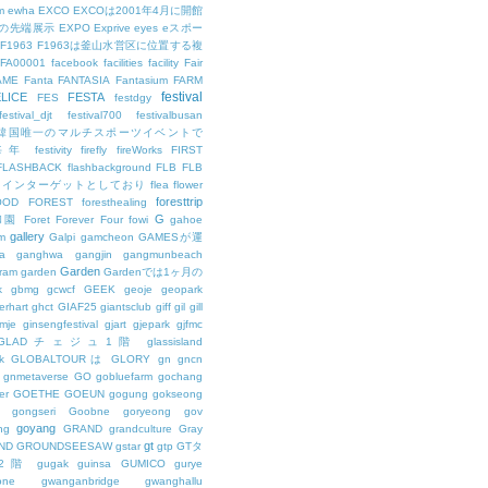
m
ewha
EXCO
EXCOは2001年4月に開館
の先端展示
EXPO
Exprive
eyes
eスポー
F1963
F1963は釜山水営区に位置する複
FA00001
facebook
facilities
facility
Fair
AME
Fanta
FANTASIA
Fantasium
FARM
festival
LICE
FESTA
FES
festdgy
festival_djt
festival700
festivalbusan
ALは韓国唯一のマルチスポーツイベントで
は毎年
festivity
firefly
fireWorks
FIRST
FLASHBACK
flashbackground
FLB
FLB
メインターゲットとしており
flea
flower
foresttrip
OOD
FOREST
foresthealing
G
和園
Foret
Forever
Four
fowi
gahoe
gallery
m
Galpi
gamcheon
GAMESが運
a
ganghwa
gangjin
gangmunbeach
Garden
ram
garden
Gardenでは1ヶ月の
k
gbmg
gcwcf
GEEK
geoje
geopark
erhart
ghct
GIAF25
giantsclub
giff
gil
gill
imje
ginsengfestival
gjart
gjepark
gjfmc
GLADチェジュ1階
glassisland
k
GLOBALTOURは
GLORY
gn
gncn
gnmetaverse
GO
gobluefarm
gochang
er
GOETHE
GOEUN
gogung
gokseong
gongseri
Goobne
goryeong
gov
goyang
ng
GRAND
grandculture
Gray
gt
ND
GROUNDSEESAW
gstar
gtp
GTタ
2階
gugak
guinsa
GUMICO
gurye
one
gwanganbridge
gwanghallu