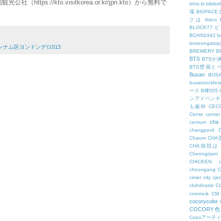
tps://kto.visitkorea.or.kr/jpn.kto）から無料で
bhm
bi
biblio
場
BIOFAC
クは
bisco
BLOCK77
BOAN1942
b
boseongatopy
ナム区ヨンドンデロ513
BREWERY
B
BTS
BTSが
BTS壁画と
Busan
BUS
busanrockfest
ース
B棟505
ンアドベンチ
も歯科
CEC
Cente
center
cha
centum
changpovil
Chaum
CH
CHA病院は
Cheongdam
CHICKEN
choongang
cimer
city
cje
clubdoasis
C
cmnmcik
C
cocorycolor
COCORY
Coexアーテ