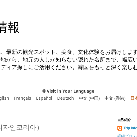
情報
へ、最新の観光スポット、美食、文化体験をお届けしま
光地から、地元の人しか知らない隠れた名所まで、幅広
イディア探しにご活用ください。韓国をもっと深く楽し
🌐 Visit in Your Language
glish
Français
Español
Deutsch
中文 (中国)
中文 (香港)
日
自己紹介
A（디자인코리아）
Trip Inf
詳細プロフ