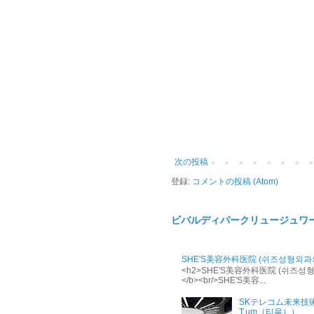
次の投稿
登録:
コメントの投稿 (Atom)
ビバルディパークリュージュワ
SHE'S美容外科医院 (쉬즈성형외과
<h2>SHE'S美容外科医院 (쉬즈성형외과의
</b><br/>SHE'S美容...
SKテレコム未来技
T.um（티움））