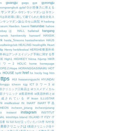
gwangju
gyeongju
n
gwgs
gye
eongsangbuk
gylaf
Gが想像力に答える
ンサンマダン
Gサンサンマダンは
Gサン
川は衣岩湖に面して建てられた複合文化ス
サンサンマダン論山
Gセム病院
H
hadong
haeundae
useum
Haeden
haemi
hahoe
hangang
ajobayは
HALL
hallatrail
hanok
hanrivercity
hansanf
HANSIK
rk
hasla_5moons
hastasheraton
HAUS
ealbeingclub
HEALING
healinglife
Heart
lip
Henry
herbfestival
HERSHE整形外科
整形外科はアンチエイジング手術に関する専
DE
High1
HIGHKEY
hiinsa
hijump
HiKR
タワー2
HOLIC
home
homepage
HOPEのHope
HORANGGASINAMU
HOT
href
HOUSE
e
hpftf
hs
hscity
hsg
htm
ttps
HUI
hwaseongyacht
HYUNDAI
cdonggu
icheon
icjg
ICTタワー3
id
IDクリニック江南店は
idコスメディカル
美容クリニック
id美容外科
id美容外科とid
構成されている
IF
iksan
ILLUSTAR
ON
imsilfestival
IN
INART
INART平昌
CHEON
incheon_jotang
incheonjotang
instagram
vz
insiseol
INSTITUT
NAL
introhttps
Island
ISLAND
IT
ITZY
IT
役者
IU
IUI
IUが立っていたバス停
IUや女
I美容クリニックは
I美容クリニック往十