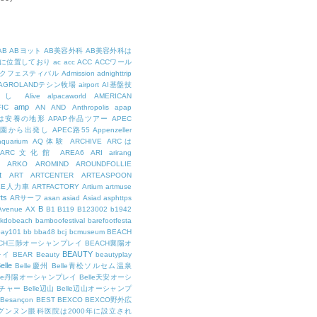
AB
ABヨット
AB美容外科
AB美容外科は
に位置しており
ac
acc
ACC
ACCワール
クフェスティバル
Admission
adnighttrip
AGROLANDテシン牧場
airport
AI基盤技
用し
Alive
alpacaworld
AMERICAN
amp
IC
AN
AND
Anthropolis
apap
Pは安養の地形
APAP作品ツアー
APEC
公園から出発し
APEC路55
Appenzeller
aquarium
AQ体験
ARCHIVE
ARCは
ARC文化館
AREA6
ARI
arirang
ARKO
AROMIND
AROUNDFOLLIE
t
ART
ARTCENTER
ARTEASPOON
EE人力車
ARTFACTORY
Artium
artmuse
rts
ARサーフ
asan
asiad
Asiad
asphttps
B
Avenue
AX
B1
B119
B123002
b1942
kdobeach
bamboofestival
barefootfesta
bay101
bb
bba48
bcj
bcmuseum
BEACH
ACH三陟オーシャンプレイ
BEACH襄陽オ
BEAUTY
レイ
BEAR
Beauty
beautyplay
elle
Belle慶州
Belle青松ソルセム温泉
lle丹陽オーシャンプレイ
Belle天安オーシ
チャー
Belle辺山
Belle辺山オーシャンプ
Besançon
BEST
BEXCO
BEXCO野外広
ルグンヌン眼科医院は2000年に設立され