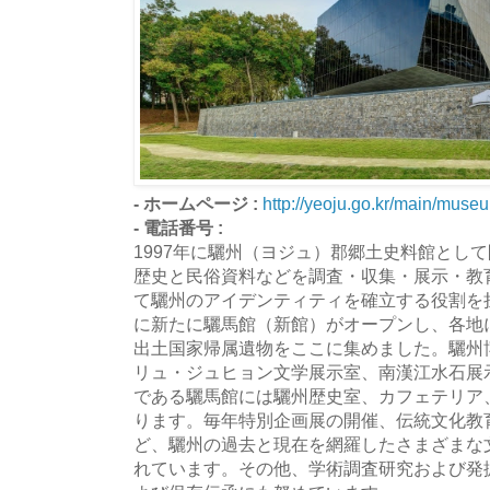
- ホームページ :
http://yeoju.go.kr/main/muse
- 電話番号 :
1997年に驪州（ヨジュ）郡郷土史料館とし
歴史と民俗資料などを調査・収集・展示・教
て驪州のアイデンティティを確立する役割を担っ
に新たに驪馬館（新館）がオープンし、各地
出土国家帰属遺物をここに集めました。驪州
リュ・ジュヒョン文学展示室、南漢江水石展
である驪馬館には驪州歴史室、カフェテリア
ります。毎年特別企画展の開催、伝統文化教
ど、驪州の過去と現在を網羅したさまざまな
れています。その他、学術調査研究および発