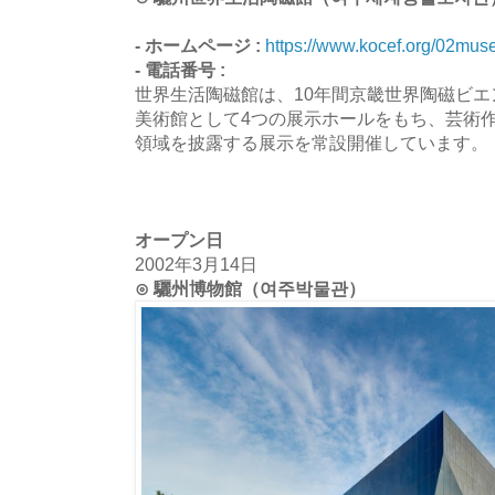
- ホームページ :
https://www.kocef.org/02mu
- 電話番号 :
世界生活陶磁館は、10年間京畿世界陶磁ビ
美術館として4つの展示ホールをもち、芸術
領域を披露する展示を常設開催しています。
オープン日
2002年3月14日
⊙ 驪州博物館（여주박물관）