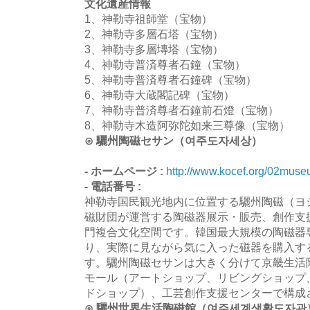
文化遺産情報
1、神勒寺祖師堂（宝物）
2、神勒寺多層石塔（宝物）
3、神勒寺多層塼塔（宝物）
4、神勒寺普済尊者石鐘（宝物）
5、神勒寺普済尊者石鐘碑（宝物）
6、神勒寺大蔵閣記碑（宝物）
7、神勒寺普済尊者石鐘前石燈（宝物）
8、神勒寺木造阿弥陀如来三尊像（宝物）
⊙ 驪州陶磁セサン（여주도자세상）
- ホームページ :
http://www.kocef.org/02muse
- 電話番号 :
神勒寺国民観光地内に位置する驪州陶磁（ヨ
磁財団が運営する陶磁器展示・販売、創作支
門複合文化空間です。韓国最大規模の陶磁器
り、実際に見ながら気に入った磁器を購入す
す。驪州陶磁セサンは大きく分けて京畿生活
モール（アートショップ、リビングショップ
ドショップ）、工芸創作支援センターで構成
⊙ 驪州世界生活陶磁館（여주세계생활도자관