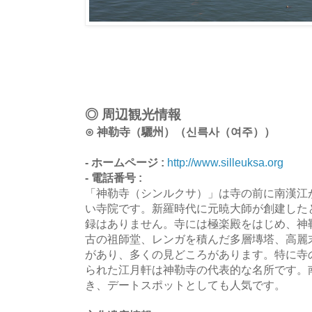
◎ 周辺観光情報
⊙ 神勒寺（驪州）（신륵사（여주））
- ホームページ :
http://www.silleuksa.org
- 電話番号 :
「神勒寺（シンルクサ）」は寺の前に南漢江
い寺院です。新羅時代に元暁大師が創建した
録はありません。寺には極楽殿をはじめ、神
古の祖師堂、レンガを積んだ多層塼塔、高麗
があり、多くの見どころがあります。特に寺
られた江月軒は神勒寺の代表的な名所です。
き、デートスポットとしても人気です。