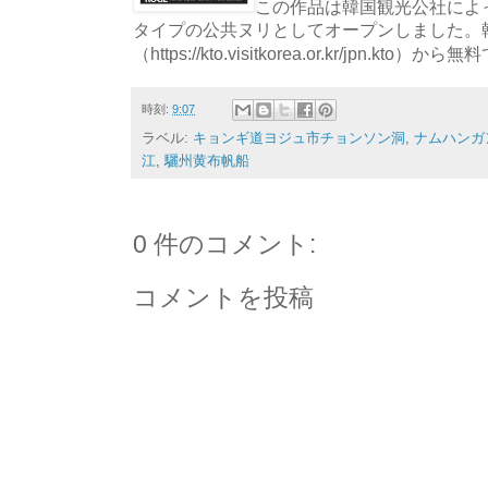
この作品は韓国観光公社によっ
タイプの公共ヌリとしてオープンしました。
（https://kto.visitkorea.or.kr/jpn.
時刻:
9:07
ラベル:
キョンギ道ヨジュ市チョンソン洞
,
ナムハンガ
江
,
驪州黄布帆船
0 件のコメント:
コメントを投稿