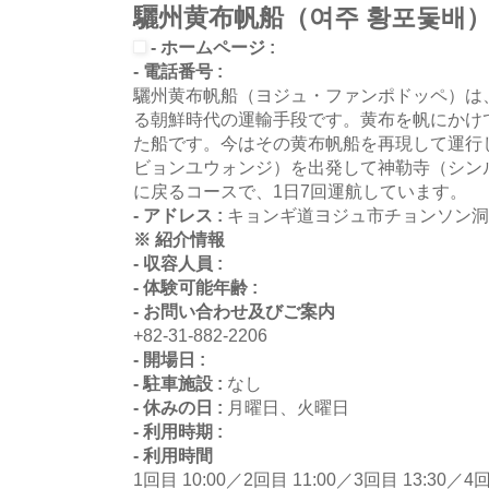
驪州黄布帆船（여주 황포돛배
- ホームページ :
- 電話番号 :
驪州黄布帆船（ヨジュ・ファンポドッペ）は
る朝鮮時代の運輸手段です。黄布を帆にかけ
た船です。今はその黄布帆船を再現して運行
ビョンユウォンジ）を出発して神勒寺（シン
に戻るコースで、1日7回運航しています。
- アドレス :
キョンギ道ヨジュ市チョンソン洞
※ 紹介情報
- 収容人員 :
- 体験可能年齢 :
- お問い合わせ及びご案内
+82-31-882-2206
- 開場日 :
- 駐車施設 :
なし
- 休みの日 :
月曜日、火曜日
- 利用時期 :
- 利用時間
1回目 10:00／2回目 11:00／3回目 13:30／4