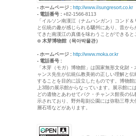
- ホームページ :
http://www.ilsungresort.co.kr
- 電話番号 :
+82-1566-8113
「イルソン南漢江（ナムハンガン）コンド＆
と伝統の趣が感じられる驪州にあり、昔から
てきた南漢江の真価を味わうことができると
⊙ 木芽博物館（목아박물관）
- ホームページ :
http://www.moka.or.kr
- 電話番号 :
「木芽（モガ）博物館」は国家無形文化財・
ャンス先生が伝統仏教美術の正しい理解と伝
することを目的に設立したものです。博物館
上3階の展示館からなっています。展示館に
どの遺物とあわせてパク・チャンス館長の仏
示されており、野外彫刻公園には弥勒三尊大
層石塔などがあります。