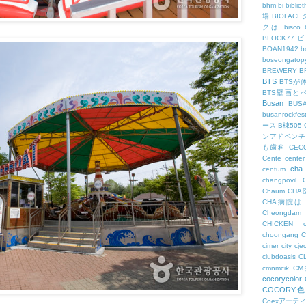
bhm
bi
biblio
場
BIOFAC
クは
bisco
BLOCK77
BOAN1942
b
boseongatopy
BREWERY
B
BTS
BTSが
BTS壁画と
Busan
BUS
busanrockfest
ース
B棟505
ンアドベンチ
も歯科
CEC
Cente
center
cha
centum
changpovil
Chaum
CH
CHA病院は
Cheongdam
CHICKEN
choongang
cimer
city
cje
clubdoasis
C
cmnmcik
C
cocorycolor
COCORY
Coexアーテ