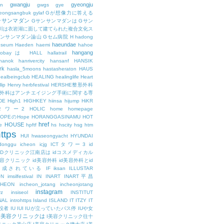
gwangju
gyeongju
n
gwgs
gye
eongsangbuk
gylaf
Gが想像力に答える
ンサンマダン
Gサンサンマダンは
Gサン
川は衣岩湖に面して建てられた複合文化ス
サンサンマダン論山
Gセム病院
H
hadong
haeundae
useum
Haeden
haemi
hahoe
hangang
ajobayは
HALL
hallatrail
hanok
hanrivercity
hansanf
HANSIK
rk
hasla_5moons
hastasheraton
HAUS
ealbeingclub
HEALING
healinglife
Heart
lip
Henry
herbfestival
HERSHE整形外科
整形外科はアンチエイジング手術に関する専
DE
High1
HIGHKEY
hiinsa
hijump
HiKR
タワー2
HOLIC
home
homepage
HOPEのHope
HORANGGASINAMU
HOT
href
HOUSE
e
hpftf
hs
hscity
hsg
htm
ttps
HUI
hwaseongyacht
HYUNDAI
cdonggu
icheon
icjg
ICTタワー3
id
IDクリニック江南店は
idコスメディカル
美容クリニック
id美容外科
id美容外科とid
構成されている
IF
iksan
ILLUSTAR
ON
imsilfestival
IN
INART
INART平昌
CHEON
incheon_jotang
incheonjotang
instagram
vz
insiseol
INSTITUT
NAL
introhttps
Island
ISLAND
IT
ITZY
IT
役者
IU
IUI
IUが立っていたバス停
IUや女
I美容クリニックは
I美容クリニック往十