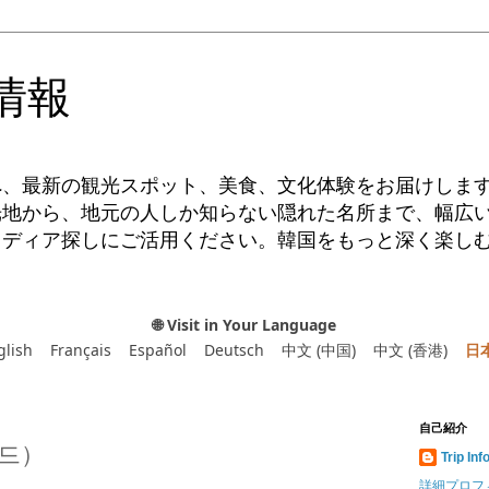
情報
へ、最新の観光スポット、美食、文化体験をお届けしま
光地から、地元の人しか知らない隠れた名所まで、幅広
イディア探しにご活用ください。韓国をもっと深く楽し
🌐 Visit in Your Language
glish
Français
Español
Deutsch
中文 (中国)
中文 (香港)
日
自己紹介
드）
Trip Inf
詳細プロフ