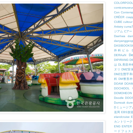
COLORPOO
comicsmuseu
Con
Contemp
CRÉER
csapp
CUBE
cultour
Artistry
cuma
ジアム
Cアー
Daehwa
dam
danyanggeop
DASIBOOKS
外科ビル
De
DERAaN
DIPIRANG
D
は
DL美容外
ヌリ
DMZ安
DMZ生態平和
科
DM整形
DOAM
DO
DOCHID
DOMOHEON
Doodle
DOO
Dumoak
dure
Dミュージア
送局
EBS放
elandcruise
E
カントリーク
ENG
ENTER
ードフェス