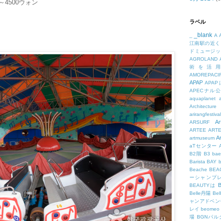
～4500ウォン
ラベル
_blank
_
A
江南駅の近く
ドミュージッ
AGROLAND
術を活
AMOREPACIF
APAP
APA
APECナル
aquaplanet
Architecture
arirangfestival
Ar
ARSURF
ARTEE
ART
A
artmuseum
aTセンター
B2階
B3
bae
Barista
BAY
Beache
BE
ーシャンプ
B
BEAUTYは
Belle丹陽
Be
ャンアドベン
レイ
beomeo
場
BGNパ