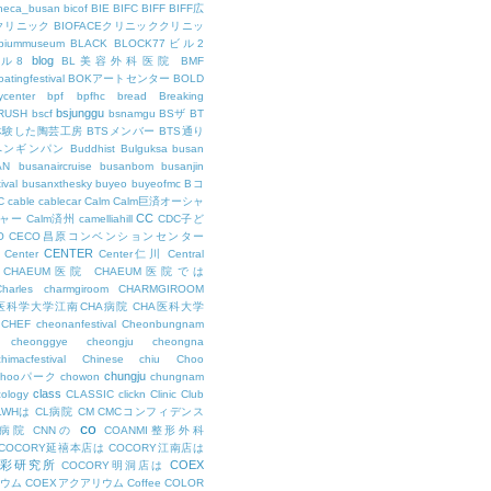
theca_busan
bicof
BIE
BIFC
BIFF
BIFF広
Eクリニック
BIOFACEクリニッククリニッ
biummuseum
BLACK
BLOCK77ビル2
blog
ビル8
BL美容外科医院
BMF
oatingfestival
BOKアートセンター
BOLD
center
bpf
bpfhc
bread
Breaking
bsjunggu
RUSH
bscf
bsnamgu
BSザ
BT
体験した陶芸工房
BTSメンバー
BTS通り
ペンギンパン
Buddhist
Bulguksa
busan
AN
busanaircruise
busanbom
busanjin
ival
busanxthesky
buyeo
buyeofmc
Bコ
C
cable
cablecar
Calm
Calm巨済オーシャ
CC
ャー
Calm済州
camelliahill
CDC子ど
O
CECO昌原コンベンションセンター
CENTER
Center
Center仁川
Central
CHAEUM医院
CHAEUM医院では
Charles
charmgiroom
CHARMGIROOM
A医科学大学江南CHA病院
CHA医科大学
CHEF
cheonanfestival
Cheonbungnam
cheonggye
cheongju
cheongna
chimacfestival
Chinese
chiu
Choo
chungju
Chooパーク
chowon
chungnam
class
cology
CLASSIC
clickn
Clinic
Club
LWHは
CL病院
CM
CMCコンフィデンス
co
M病院
CNNの
COANMI整形外科
COCORY延禧本店は
COCORY江南店は
色彩研究所
COEX
COCORY明洞店は
ィウム
COEXアクアリウム
Coffee
COLOR