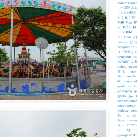
eunam
Euna
した国際規模
ツ名誉の殿堂
合文化空間
FAIR
Fairy
F
FE
fe
Fe01
FESTIVAL
FESTIV
Festival
firstgarden1
は中華圏を
flyingland
F
FOREST二
gahoemuseu
営し
gan
Gangnam
Ga
間
gayapar
geotourism
G
gimbapcity
g
gjsam
gjw
globalinterpar
gncoffeeboat
godowoncent
Golf
gongju
Gowoonsesa
Grotto
GROU
ワー地下
gwangallimdr