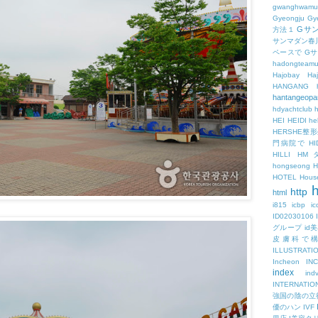
gwanghwamu
Gyeongju
Gy
Gサ
方法１
サンマダン春
ペースで
G
hadongteam
Hajobay
H
HANGANG
hantangeopa
hdyachtclub
h
HEI
HEIDI
hel
HERSHE
門病院で
HI
HILLI
HM
hongseong
HOTEL
Hous
h
http
html
i815
icbp
i
ID02030106
グループ
id
皮膚科で
ILLUSTRATI
Incheon
IN
index
ind
INTERNATIO
強国の陰の立
優のハン
IVF