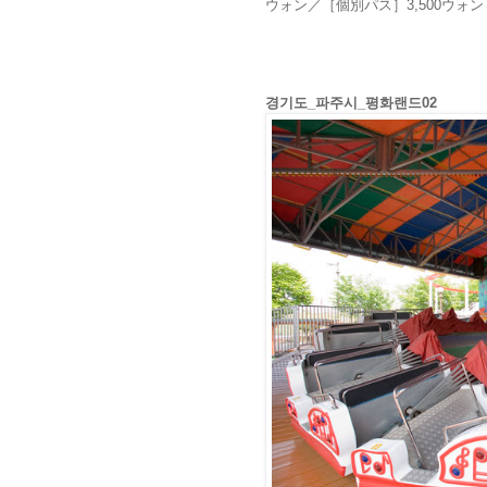
ウォン／［個別パス］3,500ウォン
경기도_파주시_평화랜드02