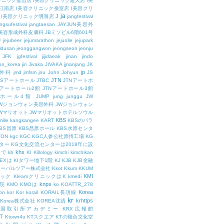
リニック釜山店
I美容クリニック建大店
I美
江南店
I美容クリニック蚕室店
I美容クリ
ja
J
I美容クリニック明洞店
jangfestival
ngsufestival
jangtaesan
JAYJUN美容外
UN美容形成外科皮膚科
JBミソビル6階601号
U
jejubeer
jejumarathon
jejuolle
jejupark
ldusan
jeonggangwon
jeongseon
jeonju
JFK
jgfestival
jijidaeak
jinan
jindo
eon_korea
jiri
Jivaka
JIVAKA
jjnanjang
JK
jp
容外科
jmd
jmfsm
jnu
John
Johyun
JS
JTN
JSアートホール
JTBC
JTNアートホ
Nアートホール2館
JTNアートホール3館
トホール4館
JUMP
jung
junggu
JW
JWジョンウォン美容外科
JWジョンウォン
Wマリオット
JWマリオットホテルソウル
KBS
ille
kangkangee
KART
KBSのバラ
BS昌原
KBS昌原ホール
KBS水原センタ
TON
kgc
KGC
KGC人参公社原州工場
KG
ター
KG文化交流センターは2018年に設
khs
人で
kh
KI
Killology
kimchi
kimchikan
TEXは
KIタワー地下1階
KJ
KJB
KJB金融
ローバルツアー株式会社
Kkot
Kkum
KKUM
KMI
ニック
KleamクリニックはK
kmedi
knps
医院
KMO
KMOは
ko
KOATTR_278
Korea
on
kor
Kor
korail
KORAIL長項線
kr
krhttps
Korea株式会社
KOREA沈清
韓国取引所アカデミー
KRX広報館
T
Ktown4u
KTスクエア
KTの複合文化空