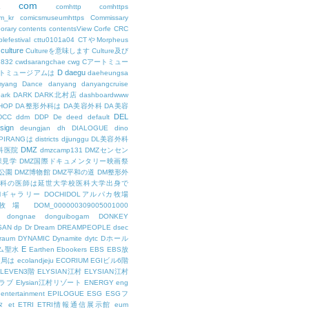
com
L
comhttp
comhttps
m_kr
comicsmuseumhttps
Commissary
orary
contents
contentsView
Corfe
CRC
lefestival
cttu0101a04
CTやMorpheus
culture
Cultureを意味します
Culture及び
7832
cwdsarangchae
cwg
Cアートミュー
D
daegu
トミュージアムは
daeheungsa
yang
Dance
danyang
danyangcruise
ark
DARK
DARK北村店
dashboardwww
HOP
DA整形外科は
DA美容外科
DA美容
DEL
DCC
ddm
DDP
De
deed
default
sign
deungjan
dh
DIALOGUE
dino
IPIRANGは
districts
djjunggu
DL美容外科
DMZ
科医院
dmzcamp131
DMZセンセン
保見学
DMZ国際ドキュメンタリー映画祭
公園
DMZ博物館
DMZ平和の道
DM整形外
外科の医師は延世大学校医科大学出身で
AMギャラリー
DOCHIDOLアルパカ牧場
OL牧場
DOM_000000309005001000
dongnae
donguibogam
DONKEY
SAN
dp
Dr
Dream
DREAMPEOPLE
dsec
raum
DYNAMIC
Dynamite
dytc
Dホール
E
ム聖水
Earthen
Ebookers
EBS
EBS放
送局は
ecolandjeju
ECORIUM
EGIビル6階
LEVEN3階
ELYSIAN江村
ELYSIAN江村
ラブ
Elysian江村リゾート
ENERGY
eng
entertainment
EPILOGUE
ESG
ESGフ
タ
et
ETRI
ETRI情報通信展示館
eum