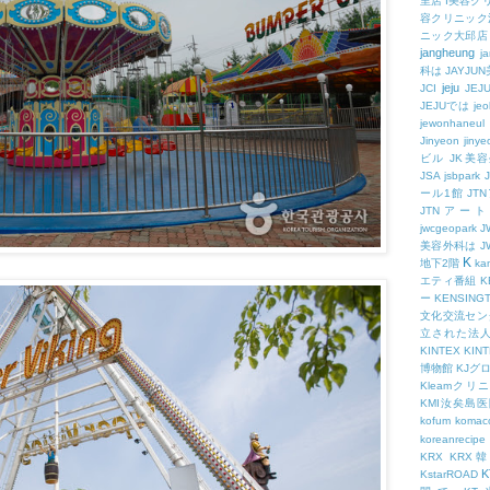
里店
I美容ク
容クリニック
ニック大邱店
jangheung
ja
科は
JAYJ
jeju
JCI
JEJ
JEJUでは
jeo
jewonhaneul
Jinyeon
jiny
ビル
JK美
JSA
jsbpark
ール1館
JT
JTNアー
jwcgeopark
美容外科は
J
K
地下2階
kam
エティ番組
K
ー
KENSING
文化交流セン
立された法
KINTEX
KIN
博物館
KJグ
Kleamクリ
KMI汝矣島
kofum
komac
koreanrecipe
KRX
KRX
K
KstarROAD