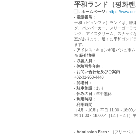
平和ランド（평화랜
- ホームページ :
https://www.do
- 電話番号 :
平和（ピョンファ）ランドは、臨
グ、バンパーカー、メリーゴーラウ
ンク、アイスクリーム、スナック
室があります。近くに平和ゴンド
ます。
- アドレス :
キョンギ道パジュ市ムン
※ 紹介情報
- 収容人員 :
- 体験可能年齢 :
- お問い合わせ及びご案内
+82-31-953-4448
- 開場日 :
- 駐車施設 :
あり
- 休みの日 :
年中無休
- 利用時期 :
- 利用時間
［4月～10月］平日 11:00～18:00／
末 11:00～18:00／［12月～2月］平日
- Admission Fees :
［フリーパス（