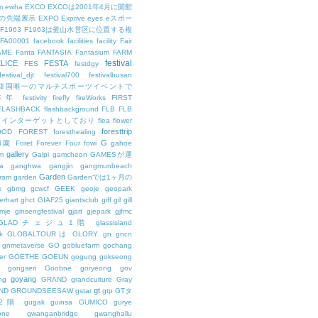
m
ewha
EXCO
EXCOは2001年4月に開館
の先端展示
EXPO
Exprive
eyes
eスポー
F1963
F1963は釜山水営区に位置する複
FA00001
facebook
facilities
facility
Fair
AME
Fanta
FANTASIA
Fantasium
FARM
festival
LICE
FESTA
FES
festdgy
festival_djt
festival700
festivalbusan
ALは韓国唯一のマルチスポーツイベントで
は毎年
festivity
firefly
fireWorks
FIRST
FLASHBACK
flashbackground
FLB
FLB
メインターゲットとしており
flea
flower
foresttrip
OOD
FOREST
foresthealing
G
和園
Foret
Forever
Four
fowi
gahoe
gallery
m
Galpi
gamcheon
GAMESが運
a
ganghwa
gangjin
gangmunbeach
Garden
ram
garden
Gardenでは1ヶ月の
k
gbmg
gcwcf
GEEK
geoje
geopark
erhart
ghct
GIAF25
giantsclub
giff
gil
gill
imje
ginsengfestival
gjart
gjepark
gjfmc
GLADチェジュ1階
glassisland
k
GLOBALTOURは
GLORY
gn
gncn
gnmetaverse
GO
gobluefarm
gochang
er
GOETHE
GOEUN
gogung
gokseong
gongseri
Goobne
goryeong
gov
goyang
ng
GRAND
grandculture
Gray
gt
ND
GROUNDSEESAW
gstar
gtp
GTタ
2階
gugak
guinsa
GUMICO
gurye
one
gwanganbridge
gwanghallu