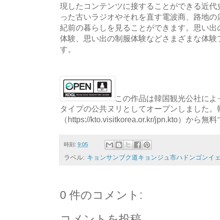
現したコンテンツに接することができる近代
った古いラジオやそれを直す電波商、路地の
紀前の暮らしを見ることができます。思い出
体験、思い出の制服体験などさまざまな体験
す。
この作品は韓国観光公社によっ
タイプの公共ヌリとしてオープンしました。
（https://kto.visitkorea.or.kr/jpn.
時刻:
9:05
ラベル:
キョンサンブク道キョンジュ市ハドンゴンイェ
0 件のコメント:
コメントを投稿