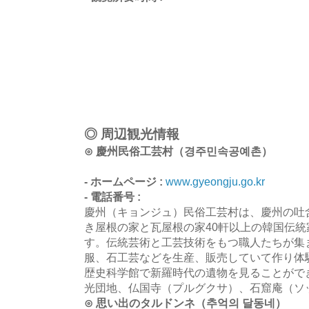
◎ 周辺観光情報
⊙ 慶州民俗工芸村（경주민속공예촌）
- ホームページ :
www.gyeongju.go.kr
- 電話番号 :
慶州（キョンジュ）民俗工芸村は、慶州の吐
き屋根の家と瓦屋根の家40軒以上の韓国伝
す。伝統芸術と工芸技術をもつ職人たちが集
服、石工芸などを生産、販売していて作り体
歴史科学館で新羅時代の遺物を見ることがで
光団地、仏国寺（プルグクサ）、石窟庵（ソ
⊙ 思い出のタルドンネ（추억의 달동네）