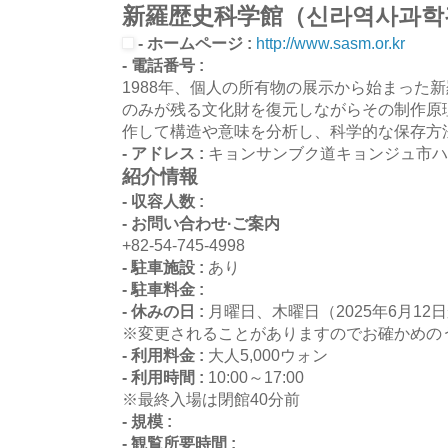
新羅歴史科学館（신라역사과학
- ホームページ :
http://www.sasm.or.kr
- 電話番号 :
1988年、個人の所有物の展示から始まった
のみが残る文化財を復元しながらその制作原
作して構造や意味を分析し、科学的な保存方
- アドレス :
キョンサンブク道キョンジュ市ハ
紹介情報
- 収容人数 :
- お問い合わせ·ご案内
+82-54-745-4998
- 駐車施設 :
あり
- 駐車料金 :
- 休みの日 :
月曜日、木曜日（2025年6月1
※変更されることがありますのでお確かめの
- 利用料金 :
大人5,000ウォン
- 利用時間 :
10:00～17:00
※最終入場は閉館40分前
- 規模 :
- 観覧所要時間 :