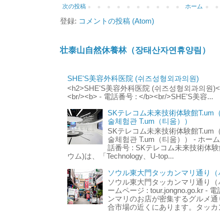
次の投稿
ホーム
登録:
コメントの投稿 (Atom)
壮泰山自然休養林（장태산자연휴양림）
SHE'S美容外科医院 (쉬즈성형외과의원)
<h2>SHE'S美容外科医院 (쉬즈성형외과의원)</h2
<br/><b> - 電話番号 : </b><br/>SHE'S美容...
SKテレコム未来技術体験館T.um
술체험관 T.um（티움））
SKテレコム未来技術体験館T.um
술체험관 T.um（티움）） - ホームページ 
話番号 : SKテレコム未来技術体験
ウム)は、「Technology、U-top...
ソウル東大門タッカンマリ通り（서
ソウル東大門タッカンマリ通り（서울
ームページ : tour.jongno.go.kr - 
ンマリのお店が密集するグルメ通
合市場の近くにあります。タッカン