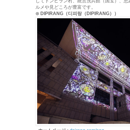
してトンピラン村、統営洗兵館（国宝）、忠
ルメや見どころが豊富です。
⊙ DIPIRANG（디피랑（DIPIRANG））