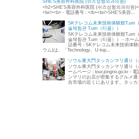
SHE'S美容外科医院 (쉬즈성형외과의원)
<h2>SHE'S美容外科医院 (쉬즈성형외과의원)</h2
<br/><b> - 電話番号 : </b><br/>SHE'S美容...
SKテレコム未来技術体験館T.um
술체험관 T.um（티움））
SKテレコム未来技術体験館T.um
술체험관 T.um（티움）） - ホームページ 
話番号 : SKテレコム未来技術体験
ウム)は、「Technology、U-top...
ソウル東大門タッカンマリ通り（서
ソウル東大門タッカンマリ通り（서울
ームページ : tour.jongno.go.kr - 
ンマリのお店が密集するグルメ通
合市場の近くにあります。タッカン