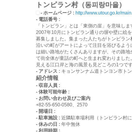
トンピラン村（동피랑마을）
- ホームページ :
http://www.utour.go.kr/mai
- 電話番号 :
「トンピラン」とは「東側の崖」を意味しま
2007年10月にトンピラン通りの塀や壁に
募集しました。集まった人たちがトンピラン
沿いの町がアートによって注目を浴びるよう
は細い路地がたくさんありますが、その路地
て街全体が童話の町へと生まれ変わりました
見える江口岸と海の風景も見どころの1つで
- アドレス :
キョンサンナム道トンヨン市トンピ
紹介情報
- 収容人員 :
- 体験可能年齢 :
- お問い合わせ及びご案内
+82-55-650-0580、2570
- 開場日 :
- 駐車施設 :
近隣駐車場利用（トンピラン村に
- 休みの日 :
年中無休
- 利用時期 :