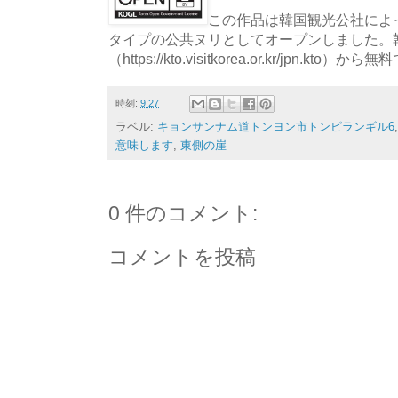
この作品は韓国観光公社によっ
タイプの公共ヌリとしてオープンしました。
（https://kto.visitkorea.or.kr/jpn.
時刻:
9:27
ラベル:
キョンサンナム道トンヨン市トンピランギル6
意味します
,
東側の崖
0 件のコメント:
コメントを投稿