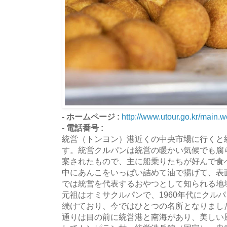
- ホームページ :
http://www.utour.go.kr/main.
- 電話番号 :
統営（トンヨン）港近くの中央市場に行くと
す。統営クルパンは統営の暖かい気候でも腐
案されたもので、主に船乗りたちが好んで食
中にあんこをいっぱい詰めて油で揚げて、表
では統営を代表するおやつとして知られる地
元祖はオミサクルパンで、1960年代にクル
続けており、今ではひとつの名所となりまし
通りは目の前に統営港と南海があり、美しい