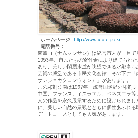
- ホームページ :
http://www.utour.go.kr
- 電話番号 :
南望山（ナムマンサン）は統営市内が一目で
1953年、市民たちの寄付金により建てられ
あり、美しい閑麗水道が眺望できる水鄕亭も
芸術の殿堂である市民文化会館、その下に「
サンジョガクコンウォン）」があります。
この彫刻公園は1997年、統営国際野外彫刻
中国、フランス、イスラエル、ベネズエラ等、
人の作品を永久展示するために設けられました
に、美しい自然の景観とともに個性あふれる
デートコースとしても人気があります。