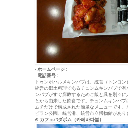
- ホームページ :
- 電話番号 :
トゥンポハルメキンパプは、統営（トンヨン
統営の郷土料理であるチュンムキンパプで有
ンパプがすぐ腐敗するためご飯と具を別々に
とから由来した飲食です。チュンムキンパプ
ムチだけで構成された簡単なメニューです。
ピラン公園、統営港、統営市立博物館があり
⊙ カフェバダボム（카페바다봄）