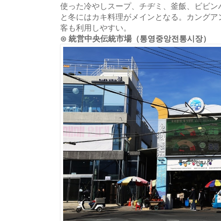
使った冷やしスープ、チヂミ、釜飯、ビビン
と冬にはカキ料理がメインとなる。カングアン
客も利用しやすい。
⊙ 統営中央伝統市場（통영중앙전통시장）