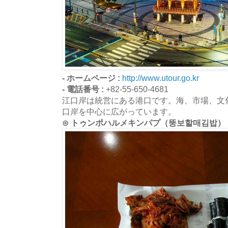
- ホームページ :
http://www.utour.go.kr
- 電話番号 :
+82-55-650-4681
江口岸は統営にある港口です。海、市場、文
口岸を中心に広がっています。
⊙ トゥンポハルメキンパプ（뚱보할매김밥）