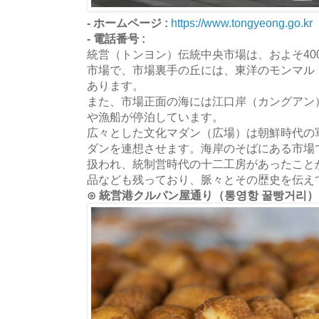
- ホームページ :
https://www.tongyeong.go.kr
- 電話番号 :
統営（トンヨン）伝統中央市場は、およそ40
市場で、市場裏手の丘には、東洋のモンマル
あります。
また、市場正面の海には江口岸（カングアン
や漁船が停泊しています。
広々とした文化マダン（広場）は朝鮮時代の
ダンを連想させます。海岸のそばにある市場
扱われ、統制営時代の十二工房があったこと
品なども残っており、脈々とその歴史を伝え
⊙ 統営港クルパン屋通り（통영항 꿀빵거리）