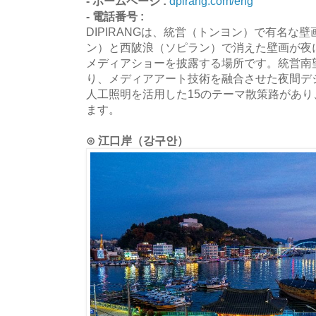
- ホームページ :
dpirang.com/eng
- 電話番号 :
DIPIRANGは、統営（トンヨン）で有名な
ン）と西陂浪（ソピラン）で消えた壁画が夜
メディアショーを披露する場所です。統営南
り、メディアアート技術を融合させた夜間デ
人工照明を活用した15のテーマ散策路があり
ます。
⊙ 江口岸（강구안）