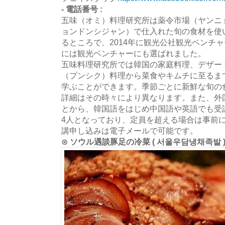
- 電話番号 :
五味（オミ）料理研究所は薬令市場（ヤンニ
ョンドンシジャン）で仕入れた旬の食材を使
るところで、2014年に観光公社観光ベンチャ
には観光ベンチャーにも選ばれました。
五味料理研究所では韓国の家庭料理、デザー
（プンシク）料理から菜食やキムチに至るま
学ぶことができます。季節ごとに新鮮な旬の
詳細はその時々により異なります。また、外
とから、韓国語をはじめ中国語や英語でも受
4人となっており、定員を超える場合は事前
講申し込みは電子メールで可能です。
⊙ ソウル遇談豚足の冷菜 ( 서울우담냉채족발 