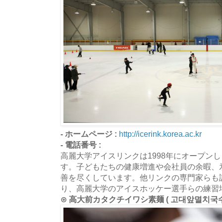
- ホームページ :
http://icerink.korea.ac.kr
- 電話番号 :
高麗大学アイスリンクは1998年にオープン
す。子どもたちの健康増進や会社員の余暇、
善を尽くしています。他リンクの専門家らも
り、高麗大学のアイスホッケー選手らの練習
⊙ 高大前カタクチイワシ素麺 ( 고대앞멸치국수