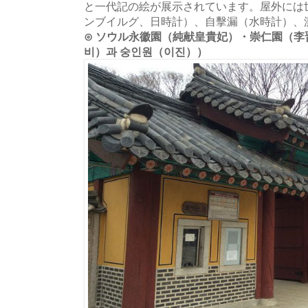
と一代記の絵が展示されています。屋外には
ンブイルグ、日時計）、自擊漏（水時計）、
⊙ ソウル永徽園（純献皇貴妃）・崇仁園（李
비）과 숭인원（이진））