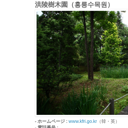
洪陵樹木園（홍릉수목원）
- ホームページ :
www.kfri.go.kr
（韓・英）
- 電話番号 :