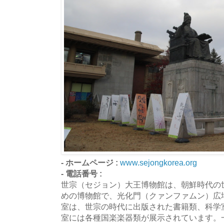
- ホームページ :
www.sejongkorea.org
- 電話番号 :
世宗（セジョン）大王博物館は、朝鮮時代の
めの博物館で、光化門（クァンファムン）広
室は、世宗の時代に出版された書籍類、科学
室には各種国楽楽器類が展示されています。