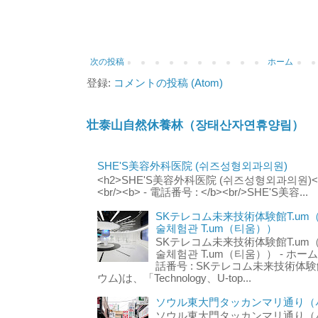
次の投稿
ホーム
登録:
コメントの投稿 (Atom)
壮泰山自然休養林（장태산자연휴양림）
SHE'S美容外科医院 (쉬즈성형외과의원)
<h2>SHE'S美容外科医院 (쉬즈성형외과의원)</h2
<br/><b> - 電話番号 : </b><br/>SHE'S美容...
SKテレコム未来技術体験館T.um
술체험관 T.um（티움））
SKテレコム未来技術体験館T.um
술체험관 T.um（티움）） - ホームページ 
話番号 : SKテレコム未来技術体験
ウム)は、「Technology、U-top...
ソウル東大門タッカンマリ通り（서
ソウル東大門タッカンマリ通り（서울