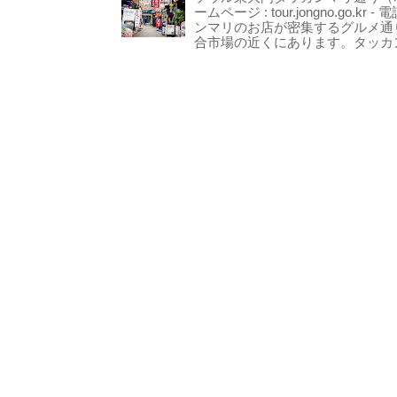
ームページ : tour.jongno.go.kr - 
ンマリのお店が密集するグルメ通
合市場の近くにあります。タッカン