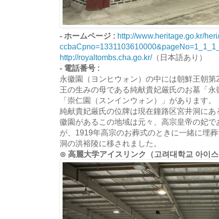
- ホームページ :
http://www.heritage.go.kr/heri
ccbaCpno=1331103610000&pageNo=1_1_1
http://royaltombs.cha.go.kr/
（日本語あり）
- 電話番号 :
永徽園（ヨンヒウォン）の中には朝鮮王朝第
王の生みの母である純献貴妃厳氏のお墓「永
「崇仁園（スンインウォン）」があります。
純献貴妃厳氏の位牌は現在鐘路区宮井洞にあ
徽園があるこの地域は元々、高宗皇帝の妃で
が、1919年高宗のお葬式のときに一緒に埋
洞の洪裕陵に移されました。
⊙ 高麗大学アイスリンク（고려대학교 아이