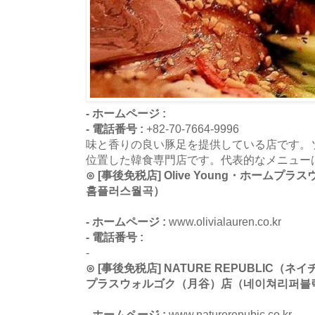
- ホームページ :
- 電話番号 :
+82-70-7664-9996
味と香りの良い豚足を提供している店です。
位置した韓食専門店です。代表的なメニュー
⊙ [事後免税店] Olive Young・ホーム
홈플러스월곡）
- ホームページ :
www.olivialauren.co.kr
- 電話番号 :
-
⊙ [事後免税店] NATURE REPUBLIC
プラスウォルゴク（月谷）店（네이쳐리퍼블
- ホームページ :
www.naturerepubic.co.kr