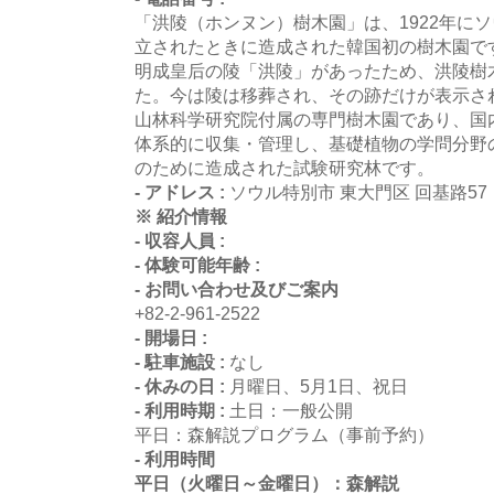
「洪陵（ホンヌン）樹木園」は、1922年に
立されたときに造成された韓国初の樹木園で
明成皇后の陵「洪陵」があったため、洪陵樹
た。今は陵は移葬され、その跡だけが表示さ
山林科学研究院付属の専門樹木園であり、国
体系的に収集・管理し、基礎植物の学問分野
のために造成された試験研究林です。
- アドレス :
ソウル特別市 東大門区 回基路57
※ 紹介情報
- 収容人員 :
- 体験可能年齢 :
- お問い合わせ及びご案内
+82-2-961-2522
- 開場日 :
- 駐車施設 :
なし
- 休みの日 :
月曜日、5月1日、祝日
- 利用時期 :
土日：一般公開
平日：森解説プログラム（事前予約）
- 利用時間
平日（火曜日～金曜日）：森解説