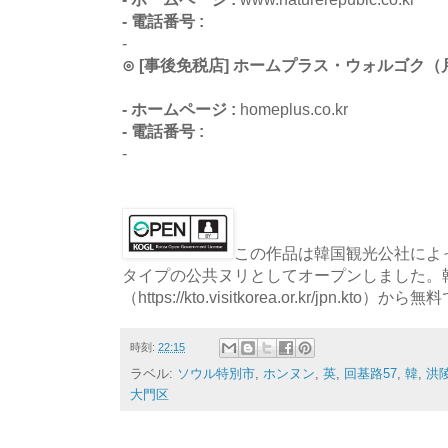
- 電話番号 :
-
⊙ [事後免税店] ホームプラス・ウォルゴク
- ホームページ :
homeplus.co.kr
- 電話番号 :
-
この作品は韓国観光公社によっ
タイプの公共ヌリとしてオープンしました。
（https://kto.visitkorea.or.kr/jpn.
時刻:
22:15
ラベル:
ソウル特別市
,
ホンヌン
,
英
,
回基路57
,
韓
,
洪
大門区