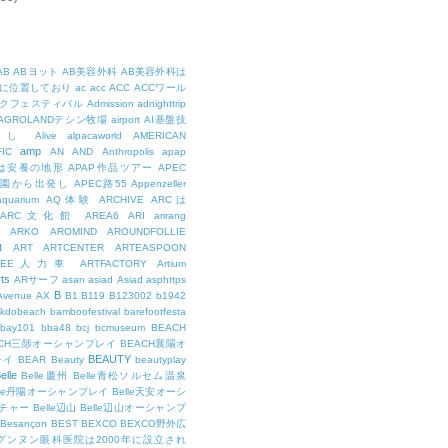
AB
ABヨット
AB美容外科
AB美容外科は
に位置しており
ac
acc
ACC
ACCワール
クフェスティバル
Admission
adnighttrip
AGROLANDテシン牧場
airport
AI基盤技
用し
Alive
alpacaworld
AMERICAN
amp
IC
AN
AND
Anthropolis
apap
Pは安養の地形
APAP作品ツアー
APEC
公園から出発し
APEC路55
Appenzeller
aquarium
AQ体験
ARCHIVE
ARCは
ARC文化館
AREA6
ARI
arirang
ARKO
AROMIND
AROUNDFOLLIE
t
ART
ARTCENTER
ARTEASPOON
RTEE人力車
ARTFACTORY
Artium
rts
ARサーフ
asan
asiad
Asiad
asphttps
B
Avenue
AX
B1
B119
B123002
b1942
kdobeach
bamboofestival
barefootfesta
bay101
bba48
bcj
bcmuseum
BEACH
ACH三陟オーシャンプレイ
BEACH襄陽オ
BEAUTY
レイ
BEAR
Beauty
beautyplay
elle
Belle慶州
Belle青松ソルセム温泉
lle丹陽オーシャンプレイ
Belle天安オーシ
チャー
Belle辺山
Belle辺山オーシャンプ
Besançon
BEST
BEXCO
BEXCO野外広
ルグンヌン眼科医院は2000年に設立され