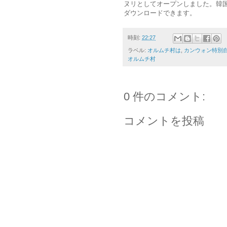
ヌリとしてオープンしました。韓国観光公社（ht
ダウンロードできます。
時刻:
22:27
ラベル:
オルムチ村は
,
カンウォン特別
オルムチ村
0 件のコメント:
コメントを投稿