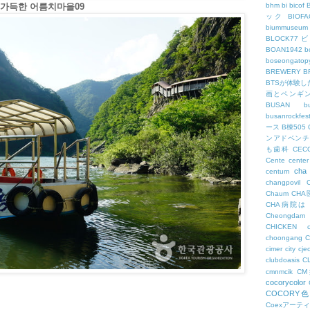
가득한 어름치마을09
bhm
bi
bicof
ック
BIO
biummuseum
BLOCK77
BOAN1942
b
boseongatopy
BREWERY
B
BTSが体験
画とペンギ
BUSAN
b
busanrockfest
ース
B棟505
ンアドベンチ
も歯科
CEC
Cente
center
cha
centum
changpovil
Chaum
CH
CHA病院は
Cheongdam
CHICKEN
choongang
cimer
city
cje
clubdoasis
C
cmnmcik
C
cocorycolor
COCORY
Coexアーテ