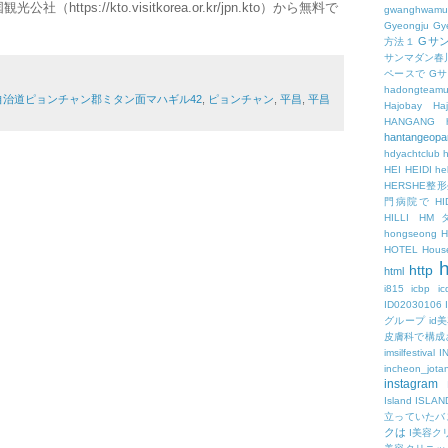
tps://kto.visitkorea.or.kr/jpn.kto）から無料で
gwanghwamu
Gyeongju
Gy
Gサ
方法１
サンマダン春
ペースで
G
hadongteam
自治道ピョンチャン郡ミタン面マハギル42
,
ピョンチャン
,
平昌
,
平昌
Hajobay
H
HANGANG
hantangeopa
hdyachtclub
h
HEI
HEIDI
hel
HERSHE
門病院で
HI
HILLI
HM
hongseong
HOTEL
Hous
h
http
html
i815
icbp
i
ID02030106
グループ
id
皮膚科で構成
imsilfestival
I
incheon_jota
instagram
Island
ISLAN
立っていたバ
クは
I美容ク