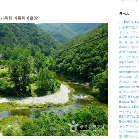
ラベル
가득한 어름치마을02
_blank
_
A
江南駅の近く
ドミュージッ
AGROLAND
術を活
AMOREPACIF
APAP
APA
APECナル
aquaplanet
Architecture
arirangfestival
Ar
ARSURF
ARTEE
A
A
artmuseum
aTセンター
B2階
B3
bae
Barista
BAY
Beache
BE
ーシャンプ
B
BEAUTYは
Belle丹陽
Be
ャンアドベン
レイ
beomeo
場
BGNパ