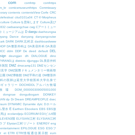
com
L
comhttp
comhttps
m_kr
comicsmuseumhttps
Commissary
orary
contents
contentsView
Corfe
CRC
lefestival
cttu0101a04
CTやMorpheus
culture
Cultureを意味します
Culture及び
7832
cwdsarangchae
cwg
Cアートミュー
D
daegu
トミュージアムは
daeheungsa
yang
Dance
danyang
danyangcruise
ark
DARK
DARK北村店
dashboardwww
HOP
DA整形外科は
DA美容外科
DA美容
DEL
DCC
ddm
DDP
De
deed
default
sign
deungjan
dh
DIALOGUE
dino
IPIRANGは
districts
djjunggu
DL美容外科
DMZ
科医院
dmzcamp131
DMZセンセン
保見学
DMZ国際ドキュメンタリー映画祭
公園
DMZ博物館
DMZ平和の道
DM整形外
外科の医師は延世大学校医科大学出身で
AMギャラリー
DOCHIDOLアルパカ牧場
OL牧場
DOM_000000309005001000
dongnae
donguibogam
DONKEY
SAN
dp
Dr
Dream
DREAMPEOPLE
dsec
raum
DYNAMIC
Dynamite
dytc
Dホール
E
ム聖水
Earthen
Ebookers
EBS
EBS放
送局は
ecolandjeju
ECORIUM
EGIビル6階
LEVEN3階
ELYSIAN江村
ELYSIAN江村
ラブ
Elysian江村リゾート
ENERGY
eng
entertainment
EPILOGUE
ESG
ESGフ
タ
et
ETRI
ETRI情報通信展示館
eum