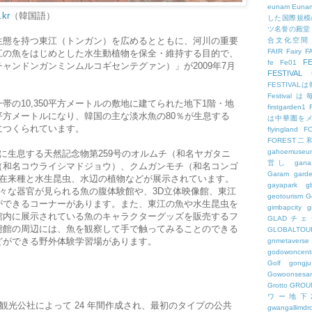
eunam
Euna
.kr
（韓国語）
した国際規模
ツ名誉の殿堂
生態を持つ東江（トンガン）を広めるとともに、河川の重要
合文化空間
FAIR
Fairy
F
江の魚をはじめとした水生動植物を保全・維持する目的で、
FE
fe
Fe01
ャンドンガンミンムルコギセンテグァン）」が2009年7月
FESTIVAL
FESTIV
Festival
の10,350平方メートルの敷地に建てられた地下1階・地
firstgarden1
7平方メートルになり、韓国の主な淡水魚の80％が生息する
は中華圏を
につくられています。
flyingland
F
FOREST二
gahoemuseu
に生息する天然記念物第259号のオルムチ（和名ヤガタニ
営し
gana
（和名コウライシマドジョウ）、クムガンモチ（和名コンゴ
Garam
gard
上の在来種と水生昆虫、水辺の植物などが展示されています。
gayapark
g
々な器官が見られる魚の腹体験館や、3D立体映像館、東江
geotourism
G
ができるコーナーがあります。また、東江の魚や水生昆虫を
gimbapcity
g
館内に展示されている魚のキャラクターグッズを販売するフ
GLADチ
態館の周辺には、魚を観察して手で触ってみることのできる
GLOBALTO
どができる野外体験学習場があります。
gnmetaverse
godowoncent
Golf
gongju
Gowoonsesa
Grotto
GROU
ワー地下
観光公社によって 24 年間作成され、最初のタイプの公共
gwangallimdr