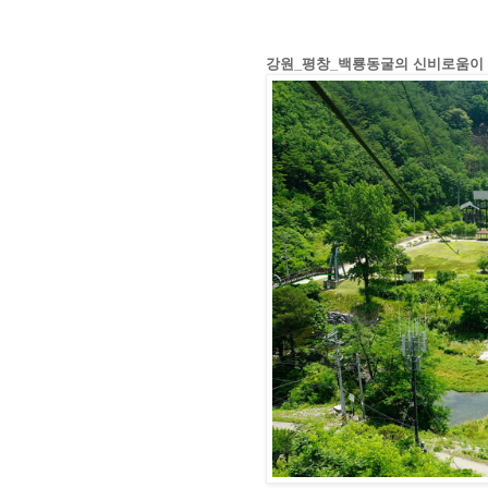
강원_평창_백룡동굴의 신비로움이 