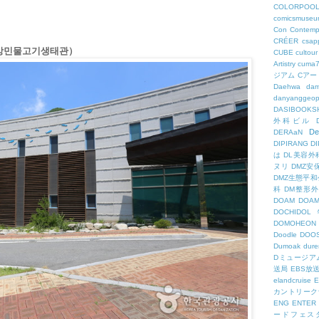
COLORPOO
comicsmuseu
Con
Contemp
CRÉER
csapp
강민물고기생태관）
CUBE
cultour
Artistry
cuma
ジアム
Cアー
Daehwa
dam
danyanggeop
DASIBOOKS
外科ビル
De
DERAaN
DIPIRANG
D
は
DL美容外
ヌリ
DMZ安
DMZ生態平和
科
DM整形
DOAM
DO
DOCHID
DOMOHEON
Doodle
DOO
Dumoak
dure
Dミュージア
送局
EBS放
elandcruise
E
カントリーク
ENG
ENTER
ードフェス