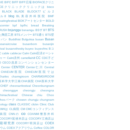
BIE
BIFC
BIFF
BIFF広場
BIOFACEクリニ
FACEクリニッククリニックは
bisco
BLACK
BLADE
BLOCK77ビル2
blog
ビル8
BL美容外科医院
BMF
oatingfestival
BOKアートセンター
BOLD
center
bpf
bpfhc
bread
Breaking
bsjunggu
BTS
RUSH
bsnamgu
BSザ
BT
した陶芸工房
BTSメンバー
BTS通り
BTS壁
Busan
ンパン
Buddhist
Bulguksa
busan
usanaircruise
busanbom
busanjin
ival
busanxthesky
buyeo
buyeofmc
Bコ
C
cable
cablecar
Calm
Calm巨済オーシャ
CC
ャー
Calm済州
camelliahill
CDC子ど
O
CECO昌原コンベンションセンター
CENTER
Center
Center仁川
Central
CHAEUM医院
CHAEUM医院では
Charles
charmgiroom
CHARMGIROOM
A医科学大学江南CHA病院
CHA医科大学
CHEF
cheonanfestival
Cheonbungnam
cheonggye
cheongju
cheongna
chimacfestival
Chinese
chiu
Choo
Chooパーク
chowon
chungju
chungnam
class
cology
CLASSIC
clickn
Clinic
Club
LWHは
CL病院
CM
CMCコンフィデンス
co
M病院
CNNの
COANMI整形外科
COCORY延禧本店は
COCORY江南店は
色彩研究所
COEX
COCORY明洞店は
ィウム
COEXアクアリウム
Coffee
COLOR