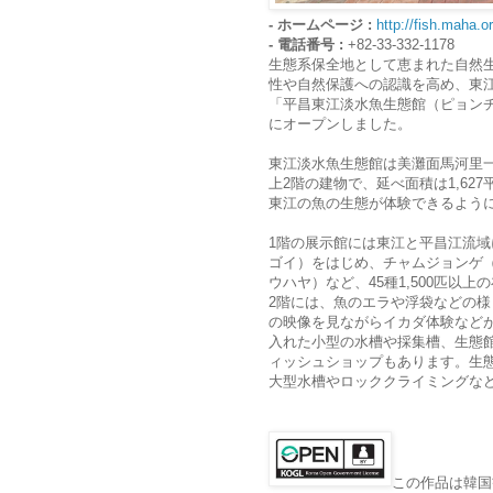
- ホームページ :
http://fish.maha.or
- 電話番号 :
+82-33-332-1178
生態系保全地として恵まれた自然
性や自然保護への認識を高め、東
「平昌東江淡水魚生態館（ピョンチ
にオープンしました。
東江淡水魚生態館は美灘面馬河里一帯
上2階の建物で、延べ面積は1,62
東江の魚の生態が体験できるよう
1階の展示館には東江と平昌江流域
ゴイ）をはじめ、チャムジョンゲ
ウハヤ）など、45種1,500匹以
2階には、魚のエラや浮袋などの様
の映像を見ながらイカダ体験など
入れた小型の水槽や採集槽、生態
ィッシュショップもあります。生
大型水槽やロッククライミングな
この作品は韓国