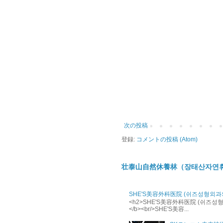
次の投稿
登録:
コメントの投稿 (Atom)
壮泰山自然休養林（장태산자연
SHE'S美容外科医院 (쉬즈성형외과
<h2>SHE'S美容外科医院 (쉬즈성형외과의
</b><br/>SHE'S美容...