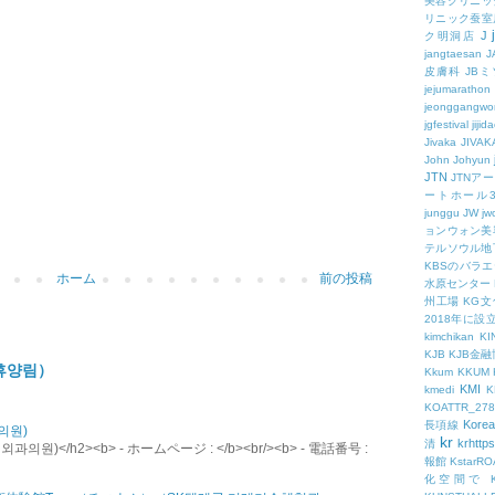
美容クリニッ
リニック蚕室
J
ク明洞店
jangtaesan
J
皮膚科
JBミ
jejumarathon
jeonggangwo
jgfestival
jijid
Jivaka
JIVAK
John
Johyun
JTN
JTNア
ートホール
junggu
JW
jw
ョンウォン美
テルソウル地
KBSのバラ
ホーム
前の投稿
水原センター
州工場
KG
2018年に
kimchikan
KI
KJB
KJB金
휴양림）
Kkum
KKUM
KMI
kmedi
KOATTR_278
Korea
長項線
의원)
kr
krhttps
清
원)</h2><b> - ホームページ : </b><br/><b> - 電話番号 :
報館
KstarR
化空間で