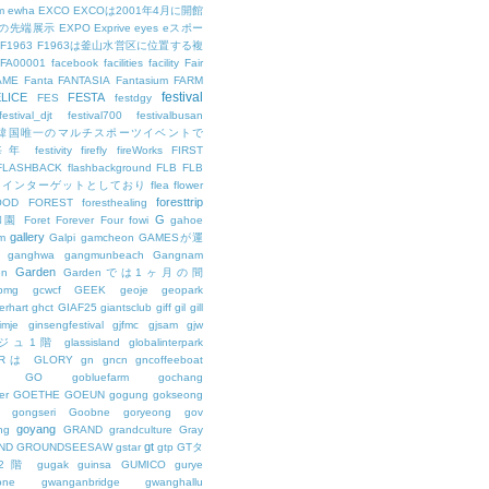
m
ewha
EXCO
EXCOは2001年4月に開館
の先端展示
EXPO
Exprive
eyes
eスポー
F1963
F1963は釜山水営区に位置する複
FA00001
facebook
facilities
facility
Fair
AME
Fanta
FANTASIA
Fantasium
FARM
festival
LICE
FESTA
FES
festdgy
festival_djt
festival700
festivalbusan
ALは韓国唯一のマルチスポーツイベントで
は毎年
festivity
firefly
fireWorks
FIRST
FLASHBACK
flashbackground
FLB
FLB
メインターゲットとしており
flea
flower
foresttrip
OOD
FOREST
foresthealing
G
和園
Foret
Forever
Four
fowi
gahoe
gallery
m
Galpi
gamcheon
GAMESが運
ganghwa
gangmunbeach
Gangnam
Garden
en
Gardenでは1ヶ月の間
bmg
gcwcf
GEEK
geoje
geopark
erhart
ghct
GIAF25
giantsclub
giff
gil
gill
imje
ginsengfestival
gjfmc
gjsam
gjw
ェジュ1階
glassisland
globalinterpark
URは
GLORY
gn
gncn
gncoffeeboat
GO
gobluefarm
gochang
er
GOETHE
GOEUN
gogung
gokseong
gongseri
Goobne
goryeong
gov
goyang
ng
GRAND
grandculture
Gray
gt
ND
GROUNDSEESAW
gstar
gtp
GTタ
2階
gugak
guinsa
GUMICO
gurye
one
gwanganbridge
gwanghallu