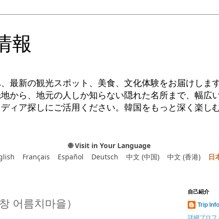
情報
へ、最新の観光スポット、美食、文化体験をお届けしま
光地から、地元の人しか知らない隠れた名所まで、幅広
イディア探しにご活用ください。韓国をもっと深く楽し
🌐 Visit in Your Language
glish
Français
Español
Deutsch
中文 (中国)
中文 (香港)
日
自己紹介
창 어름치마을）
Trip Inf
詳細プロフ