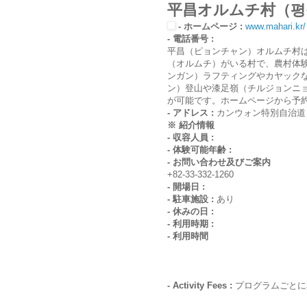
平昌オルムチ村（평
- ホームページ :
www.mahari.kr/
- 電話番号 :
平昌（ピョンチャン）オルムチ村
（オルムチ）がいる村で、農村体
ンガン）ラフティングやカヤック
ン）登山や漆足嶺（チルジョンニ
が可能です。ホームページから予
- アドレス :
カンウォン特別自治道
※ 紹介情報
- 収容人員 :
- 体験可能年齢 :
- お問い合わせ及びご案内
+82-33-332-1260
- 開場日 :
- 駐車施設 :
あり
- 休みの日 :
- 利用時期 :
- 利用時間
- Activity Fees :
プログラムごとに