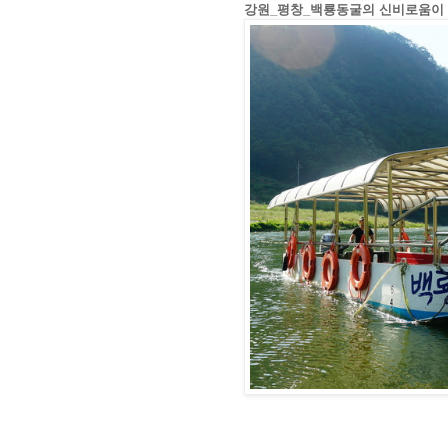
강원_평창_백룡동굴의 신비로움이 