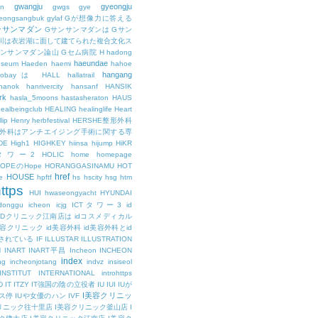
gwangju
gyeongju
n
gwgs
gye
eongsangbuk
gylaf
Gが想像力に答える
ンサンマダン
Gサンサンマダンは
Gサン
川は衣岩湖に面して建てられた複合文化ス
サンサンマダン論山
Gセム病院
H
hadong
haeundae
useum
Haeden
haemi
hahoe
hangang
ajobayは
HALL
hallatrail
hanok
hanrivercity
hansanf
HANSIK
rk
hasla_5moons
hastasheraton
HAUS
ealbeingclub
HEALING
healinglife
Heart
lip
Henry
herbfestival
HERSHE整形外科
整形外科はアンチエイジング手術に関する専
DE
High1
HIGHKEY
hiinsa
hijump
HiKR
タワー2
HOLIC
home
homepage
HOPEのHope
HORANGGASINAMU
HOT
href
HOUSE
e
hpftf
hs
hscity
hsg
htm
ttps
HUI
hwaseongyacht
HYUNDAI
cdonggu
icheon
icjg
ICTタワー3
id
IDクリニック江南店は
idコスメディカル
美容クリニック
id美容外科
id美容外科とid
されている
IF
ILLUSTAR
ILLUSTRATION
N
INART
INART平昌
Incheon
INCHEON
index
ng
incheonjotang
indvz
insiseol
INSTITUT
INTERNATIONAL
introhttps
D
IT
ITZY
IT強国の陰の立役者
IU
IUI
IUが
I美容クリニッ
ス停
IUや女優のハン
IVF
リニック往十里店
I美容クリニック釜山店
I