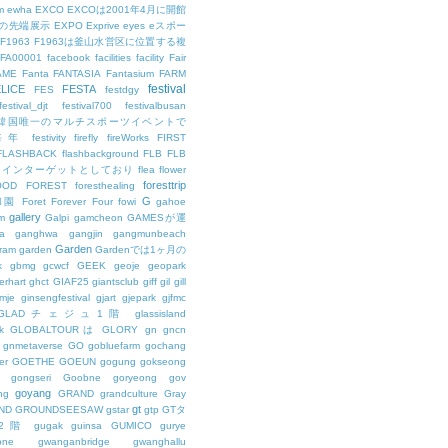
m
ewha
EXCO
EXCOは2001年4月に開館
の先端展示
EXPO
Exprive
eyes
eスポー
F1963
F1963は釜山水営区に位置する複
FA00001
facebook
facilities
facility
Fair
AME
Fanta
FANTASIA
Fantasium
FARM
festival
LICE
FESTA
FES
festdgy
festival_djt
festival700
festivalbusan
ALは韓国唯一のマルチスポーツイベントで
は毎年
festivity
firefly
fireWorks
FIRST
FLASHBACK
flashbackground
FLB
FLB
メインターゲットとしており
flea
flower
foresttrip
OOD
FOREST
foresthealing
G
和園
Foret
Forever
Four
fowi
gahoe
gallery
m
Galpi
gamcheon
GAMESが運
a
ganghwa
gangjin
gangmunbeach
Garden
ram
garden
Gardenでは1ヶ月の
k
gbmg
gcwcf
GEEK
geoje
geopark
erhart
ghct
GIAF25
giantsclub
giff
gil
gill
imje
ginsengfestival
gjart
gjepark
gjfmc
GLADチェジュ1階
glassisland
k
GLOBALTOURは
GLORY
gn
gncn
gnmetaverse
GO
gobluefarm
gochang
er
GOETHE
GOEUN
gogung
gokseong
gongseri
Goobne
goryeong
gov
goyang
ng
GRAND
grandculture
Gray
gt
ND
GROUNDSEESAW
gstar
gtp
GTタ
2階
gugak
guinsa
GUMICO
gurye
one
gwanganbridge
gwanghallu