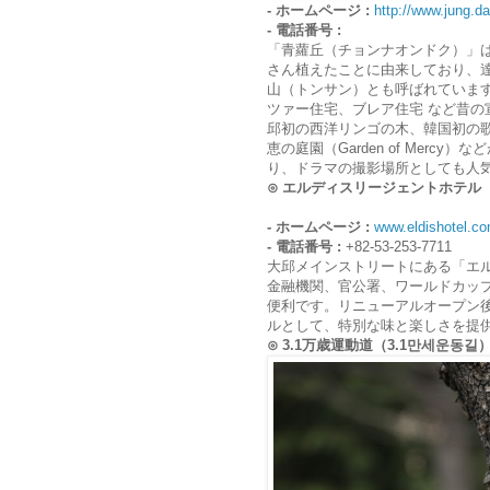
- ホームページ :
http://www.jung.d
- 電話番号 :
「青蘿丘（チョンナオンドク）」は
さん植えたことに由来しており、
山（トンサン）とも呼ばれていま
ツァー住宅、ブレア住宅 など昔の
邱初の西洋リンゴの木、韓国初の
恵の庭園（Garden of Mer
り、ドラマの撮影場所としても人
⊙ エルディスリージェントホテル（
- ホームページ :
www.eldishotel.co
- 電話番号 :
+82-53-253-7711
大邱メインストリートにある「エルディス
金融機関、官公署、ワールドカッ
便利です。リニューアルオープン
ルとして、特別な味と楽しさを提
⊙ 3.1万歳運動道（3.1만세운동길