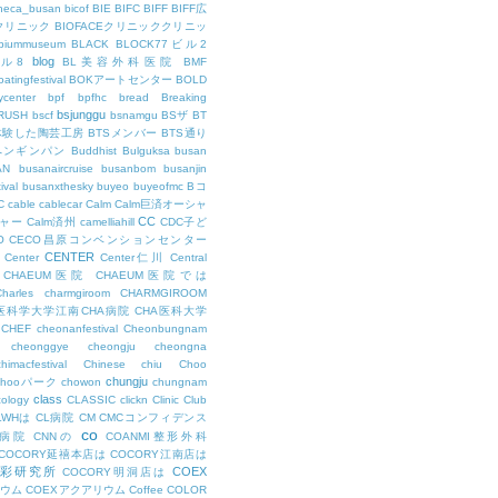
theca_busan
bicof
BIE
BIFC
BIFF
BIFF広
Eクリニック
BIOFACEクリニッククリニッ
biummuseum
BLACK
BLOCK77ビル2
blog
ビル8
BL美容外科医院
BMF
oatingfestival
BOKアートセンター
BOLD
center
bpf
bpfhc
bread
Breaking
bsjunggu
RUSH
bscf
bsnamgu
BSザ
BT
体験した陶芸工房
BTSメンバー
BTS通り
ペンギンパン
Buddhist
Bulguksa
busan
AN
busanaircruise
busanbom
busanjin
ival
busanxthesky
buyeo
buyeofmc
Bコ
C
cable
cablecar
Calm
Calm巨済オーシャ
CC
ャー
Calm済州
camelliahill
CDC子ど
O
CECO昌原コンベンションセンター
CENTER
Center
Center仁川
Central
CHAEUM医院
CHAEUM医院では
Charles
charmgiroom
CHARMGIROOM
A医科学大学江南CHA病院
CHA医科大学
CHEF
cheonanfestival
Cheonbungnam
cheonggye
cheongju
cheongna
chimacfestival
Chinese
chiu
Choo
chungju
Chooパーク
chowon
chungnam
class
cology
CLASSIC
clickn
Clinic
Club
LWHは
CL病院
CM
CMCコンフィデンス
co
M病院
CNNの
COANMI整形外科
COCORY延禧本店は
COCORY江南店は
色彩研究所
COEX
COCORY明洞店は
ィウム
COEXアクアリウム
Coffee
COLOR