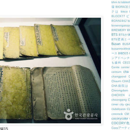
bhm
bi
biblio
場
BIOFAC
クは
bisco
BLOCK77
BOAN1942
b
boseongatopy
BREWERY
B
BTS
BTSが
BTS壁画と
Busan
BUS
busanrockfest
ース
B棟505
ンアドベンチ
も歯科
CEC
Cente
center
cha
centum
changpovil
Chaum
CH
CHA病院は
Cheongdam
CHICKEN
choongang
cimer
city
cje
clubdoasis
C
cmnmcik
C
cocorycolor
COCORY
Coexアーテ
텔15