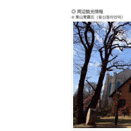
◎ 周辺観光情報
⊙ 東山青蘿丘（동산청라언덕）