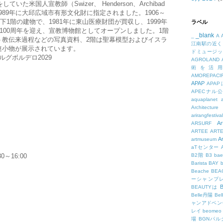
いた米国人宣教師（Swizer、 Henderson、Archibad
1989年に大邱広域市有形文化財に指定されました。1906～
下1階の建物で、1981年に東山医療財団が買収し、1999年
ラベル
院100周年を迎え、宣教博物館としてオープンしました。1階
_blank
_
A
ト教伝来過程などの写真資料、2階は聖幕模型およびイスラ
江南駅の近く
連小物が展示されています。
ドミュージッ
グボルデロ2029
AGROLAND
術を活
AMOREPACIF
APAP
APA
APECナル
aquaplanet
Architecture
arirangfestival
Ar
ARSURF
ARTEE
ART
A
artmuseum
aTセンター
0～16:00
B2階
B3
bae
Barista
BAY
Beache
BE
ーシャンプ
B
BEAUTYは
Belle丹陽
Be
ャンアドベン
レイ
beomeo
場
BGNパ