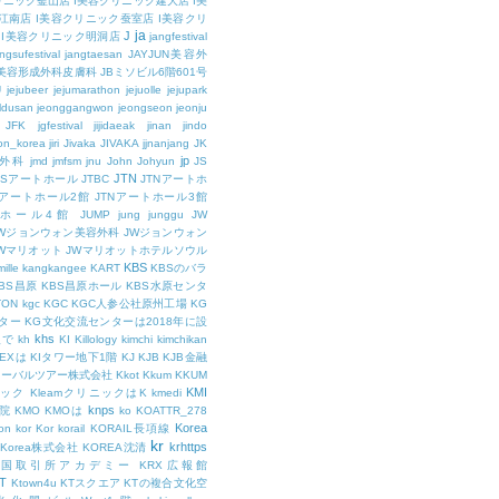
リニック釜山店
I美容クリニック建大店
I美
江南店
I美容クリニック蚕室店
I美容クリ
ja
J
I美容クリニック明洞店
jangfestival
ngsufestival
jangtaesan
JAYJUN美容外
UN美容形成外科皮膚科
JBミソビル6階601号
U
jejubeer
jejumarathon
jejuolle
jejupark
ldusan
jeonggangwon
jeongseon
jeonju
JFK
jgfestival
jijidaeak
jinan
jindo
eon_korea
jiri
Jivaka
JIVAKA
jjnanjang
JK
jp
容外科
jmd
jmfsm
jnu
John
Johyun
JS
JTN
JSアートホール
JTBC
JTNアートホ
Nアートホール2館
JTNアートホール3館
トホール4館
JUMP
jung
junggu
JW
JWジョンウォン美容外科
JWジョンウォン
Wマリオット
JWマリオットホテルソウル
KBS
ille
kangkangee
KART
KBSのバラ
BS昌原
KBS昌原ホール
KBS水原センタ
TON
kgc
KGC
KGC人参公社原州工場
KG
ター
KG文化交流センターは2018年に設
khs
人で
kh
KI
Killology
kimchi
kimchikan
TEXは
KIタワー地下1階
KJ
KJB
KJB金融
ローバルツアー株式会社
Kkot
Kkum
KKUM
KMI
ニック
KleamクリニックはK
kmedi
knps
医院
KMO
KMOは
ko
KOATTR_278
Korea
on
kor
Kor
korail
KORAIL長項線
kr
krhttps
Korea株式会社
KOREA沈清
韓国取引所アカデミー
KRX広報館
T
Ktown4u
KTスクエア
KTの複合文化空