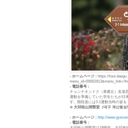
- ホームページ :
https://tour.daegu
menu_id=00002913&menu_link=/fr
- 電話番号 :
チョンナオンドク（青蘿丘）友達思
運動を準備していた学生たちが日
す。階段道には3·1運動当時の姿
⊙ 大邱桂山洞聖堂（대구 계산동성
- ホームページ :
http://www.gyesan
- 電話番号 :
大邱桂山洞聖堂は1886年、大邱地域