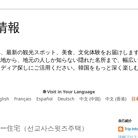
情報
へ、最新の観光スポット、美食、文化体験をお届けしま
光地から、地元の人しか知らない隠れた名所まで、幅広
イディア探しにご活用ください。韓国をもっと深く楽し
🌐 Visit in Your Language
glish
Français
Español
Deutsch
中文 (中国)
中文 (香港)
日
自己紹介
ー住宅（선교사스윗즈주택）
Trip Inf
詳細プロフ