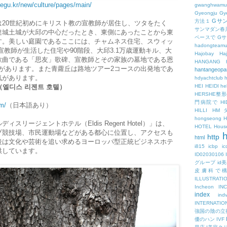
aegu.kr/new/culture/pages/main/
gwanghwamu
Gyeongju
Gy
Gサ
方法１
20世紀初めにキリスト教の宣教師が居住し、ツタをたく
サンマダン春
達城土城が大邱の中心だったとき、東側にあったことから東
ペースで
G
す。美しい庭園であるここには、チャムネス住宅、スウィッ
hadongteam
宣教師が生活した住宅や90階段、大邱3.1万歳運動キル、大
Hajobay
H
歌曲である「思友」歌碑、宣教師とその家族の墓地である恩
HANGANG
cy）などがあります。また青蘿丘は路地ツアー2コースの出発地であ
hantangeopa
気があります。
hdyachtclub
h
엘디스 리젠트 호텔）
HEI
HEIDI
hel
HERSHE
門病院で
HI
m/
（日本語あり）
HILLI
HM
hongseong
リージェントホテル（Eldis Regent Hotel）」は、
HOTEL
Hous
プ競技場、市民運動場などがある都心に位置し、アクセスも
h
http
html
後は文化や芸術を追い求めるヨーロッパ型正統ビジネスホテ
i815
icbp
i
供しています。
ID02030106
）
グループ
id
皮膚科で
ILLUSTRATI
Incheon
IN
index
ind
INTERNATIO
強国の陰の立
優のハン
IVF