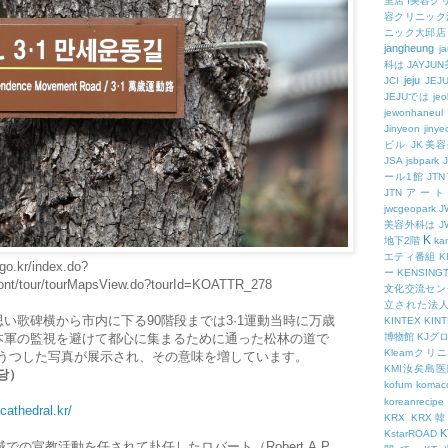
里店
I美容ク
容クリニック
ニック大邱店
jangheung
ja
科は
JAYJ
jeju
JCI
JEJ
JEJUでは
jeo
jewonhaneul
Jinyeon
jiny
ビル
JK美
JSA
jsbpark
ール1館
JT
JTNアー
jwcgeopark
美容外科は
J
K
地下2階
kam
エティ番組
K
.go.kr/index.do?
ー
KENSING
ont/tour/tourMapsView.do?tourId=KOATTR_278
文化交流セン
立された法
い歌碑横から市内に下る90階段までは3·1運動当時に万歳
KINTEX
KIN
本軍の監視を避けて都心に集まるために通った松林の道で
博物館
KJグ
Kleamクリ
をうつした写真が展示され、その意味を増しています。
KMI汝矣島
당）
kofum
komac
koreanrecipe
cathedral.kr/
KRX
KRX
K
KstarROAD
での宣教活動を任されて赴任したロバート（Robert,A.P.