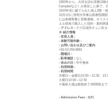
1893年から、大邱を訪れ宣教活動をして
Campbelなど）が居住した家で、
1910年頃に建てられた地上2階・地
10月1日に啓明大学東山医療院開
には各種聖書と宣教遺物、キリス
エル現地で購入した旧約・新約関
- アドレス :
テグ広域市チュン区タル
※ 紹介情報
- 収容人員 :
- 体験可能年齢 :
- お問い合わせ及びご案内
+82-53-250-8881
- 開場日 :
- 駐車施設 :
なし
- 休みの日 :
年中無休
- 利用時期 :
- 利用時間
月曜日～金曜日10:00～12:30、13:3
土曜日10:00～12:30
※最終入場は観覧終了1時間前まで
- Admission Fees :
無料