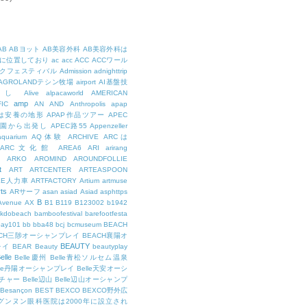
AB
ABヨット
AB美容外科
AB美容外科は
に位置しており
ac
acc
ACC
ACCワール
クフェスティバル
Admission
adnighttrip
AGROLANDテシン牧場
airport
AI基盤技
用し
Alive
alpacaworld
AMERICAN
amp
IC
AN
AND
Anthropolis
apap
Pは安養の地形
APAP作品ツアー
APEC
公園から出発し
APEC路55
Appenzeller
aquarium
AQ体験
ARCHIVE
ARCは
ARC文化館
AREA6
ARI
arirang
ARKO
AROMIND
AROUNDFOLLIE
t
ART
ARTCENTER
ARTEASPOON
EE人力車
ARTFACTORY
Artium
artmuse
rts
ARサーフ
asan
asiad
Asiad
asphttps
B
Avenue
AX
B1
B119
B123002
b1942
kdobeach
bamboofestival
barefootfesta
bay101
bb
bba48
bcj
bcmuseum
BEACH
ACH三陟オーシャンプレイ
BEACH襄陽オ
BEAUTY
レイ
BEAR
Beauty
beautyplay
elle
Belle慶州
Belle青松ソルセム温泉
lle丹陽オーシャンプレイ
Belle天安オーシ
チャー
Belle辺山
Belle辺山オーシャンプ
Besançon
BEST
BEXCO
BEXCO野外広
ルグンヌン眼科医院は2000年に設立され