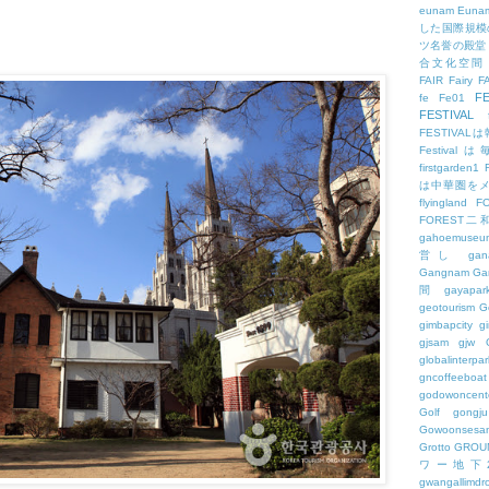
eunam
Euna
した国際規模
ツ名誉の殿堂
合文化空間
FAIR
Fairy
F
FE
fe
Fe01
FESTIVAL
FESTIV
Festival
firstgarden1
は中華圏を
flyingland
F
FOREST二
gahoemuseu
営し
gan
Gangnam
Ga
間
gayapar
geotourism
G
gimbapcity
g
gjsam
gjw
globalinterpar
gncoffeeboat
godowoncent
Golf
gongju
Gowoonsesa
Grotto
GROU
ワー地下
gwangallimdr