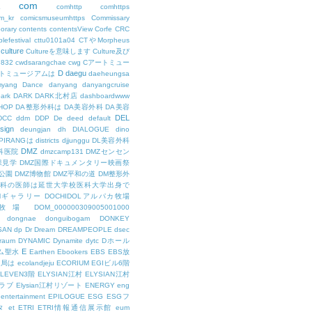
com
L
comhttp
comhttps
m_kr
comicsmuseumhttps
Commissary
orary
contents
contentsView
Corfe
CRC
lefestival
cttu0101a04
CTやMorpheus
culture
Cultureを意味します
Culture及び
7832
cwdsarangchae
cwg
Cアートミュー
D
daegu
トミュージアムは
daeheungsa
yang
Dance
danyang
danyangcruise
ark
DARK
DARK北村店
dashboardwww
HOP
DA整形外科は
DA美容外科
DA美容
DEL
DCC
ddm
DDP
De
deed
default
sign
deungjan
dh
DIALOGUE
dino
IPIRANGは
districts
djjunggu
DL美容外科
DMZ
科医院
dmzcamp131
DMZセンセン
保見学
DMZ国際ドキュメンタリー映画祭
公園
DMZ博物館
DMZ平和の道
DM整形外
外科の医師は延世大学校医科大学出身で
AMギャラリー
DOCHIDOLアルパカ牧場
OL牧場
DOM_000000309005001000
dongnae
donguibogam
DONKEY
SAN
dp
Dr
Dream
DREAMPEOPLE
dsec
raum
DYNAMIC
Dynamite
dytc
Dホール
E
ム聖水
Earthen
Ebookers
EBS
EBS放
送局は
ecolandjeju
ECORIUM
EGIビル6階
LEVEN3階
ELYSIAN江村
ELYSIAN江村
ラブ
Elysian江村リゾート
ENERGY
eng
entertainment
EPILOGUE
ESG
ESGフ
タ
et
ETRI
ETRI情報通信展示館
eum