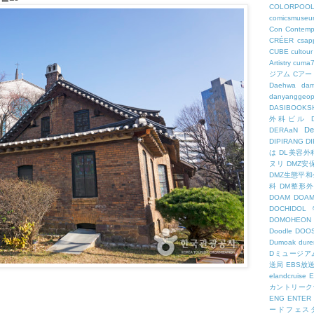
COLORPOO
comicsmuseu
Con
Contemp
CRÉER
csapp
CUBE
cultour
Artistry
cuma
ジアム
Cアー
Daehwa
dam
danyanggeop
DASIBOOKS
外科ビル
De
DERAaN
DIPIRANG
D
は
DL美容外
ヌリ
DMZ安
DMZ生態平和
科
DM整形
DOAM
DO
DOCHID
DOMOHEON
Doodle
DOO
Dumoak
dure
Dミュージア
送局
EBS放
elandcruise
E
カントリーク
ENG
ENTER
ードフェス