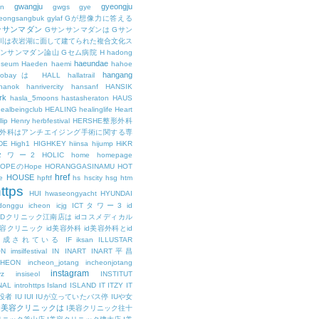
gwangju
gyeongju
n
gwgs
gye
eongsangbuk
gylaf
Gが想像力に答える
ンサンマダン
Gサンサンマダンは
Gサン
川は衣岩湖に面して建てられた複合文化ス
サンサンマダン論山
Gセム病院
H
hadong
haeundae
useum
Haeden
haemi
hahoe
hangang
ajobayは
HALL
hallatrail
hanok
hanrivercity
hansanf
HANSIK
rk
hasla_5moons
hastasheraton
HAUS
ealbeingclub
HEALING
healinglife
Heart
lip
Henry
herbfestival
HERSHE整形外科
整形外科はアンチエイジング手術に関する専
DE
High1
HIGHKEY
hiinsa
hijump
HiKR
タワー2
HOLIC
home
homepage
HOPEのHope
HORANGGASINAMU
HOT
href
HOUSE
e
hpftf
hs
hscity
hsg
htm
ttps
HUI
hwaseongyacht
HYUNDAI
cdonggu
icheon
icjg
ICTタワー3
id
IDクリニック江南店は
idコスメディカル
美容クリニック
id美容外科
id美容外科とid
構成されている
IF
iksan
ILLUSTAR
ON
imsilfestival
IN
INART
INART平昌
CHEON
incheon_jotang
incheonjotang
instagram
vz
insiseol
INSTITUT
NAL
introhttps
Island
ISLAND
IT
ITZY
IT
役者
IU
IUI
IUが立っていたバス停
IUや女
I美容クリニックは
I美容クリニック往十