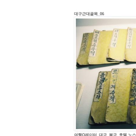
대구근대골목_06
여행Q레이터_대구_북구_호텔 노스