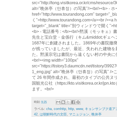
src="http://tong.visitkorea.or.kr/cms/resourc
alt="晩休亭（만휴정）の写真"/><br/><b> - ホ
href="http://www.tourandong.com" target
く">http://www.tourandong.com</a><br /><a hre
target="_blank" title="別ウィンドウで開く">http:
<b> - 電話番号 : </b><br/>黙溪（モ
先生と宝白堂・金係行（キム&middot;ギ
1687年に創建されました。1869年の書院
が残っていましたが、最近、失われた建物を
た。黙溪宗宅は書院から遠くない村の中央に位置し
<br/><img width="100px"
src="https://tistory3.daumcdn.net/tistory/39
1_eng.jpg" alt="晩休亭（만휴정）の写真
て 26 年間作成され、最初のタイプの公共
国観光公社（https://kto.visitkorea.or.k
ます。<br/>
時刻:
9:25
ラベル:
cha
,
comhttp
,
http
,
www
,
キョンサンブク道ア
42
,
は朝鮮時代の文臣
,
マニュジョン
,
晩休亭