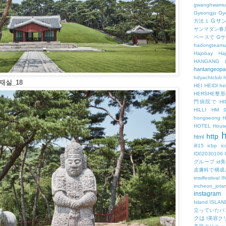
gwanghwamu
Gyeongju
Gy
Gサ
方法１
サンマダン春
ペースで
G
hadongteam
Hajobay
H
HANGANG
hantangeopa
hdyachtclub
h
실_18
HEI
HEIDI
hel
HERSHE
門病院で
HI
HILLI
HM
hongseong
HOTEL
Hous
h
http
html
i815
icbp
i
ID02030106
グループ
id
皮膚科で構成
imsilfestival
I
incheon_jota
instagram
Island
ISLAN
立っていたバ
クは
I美容ク