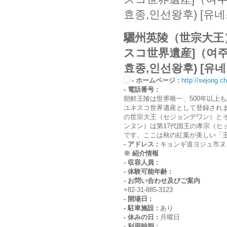
효종,인선왕후) [유
驪州英陵（世宗大王
スコ世界遺産]（여주 
효종,인선왕후) [유
- ホームページ :
http://sejong.c
- 電話番号 :
朝鮮王陵は世界唯一、500年以上
ユネスコ世界遺産として登録され
の世宗大王（セジョンデワン）と
ンヌン）は第17代国王の孝宗（ヒ
です。ここは秋の紅葉が美しい「
- アドレス :
キョンギ道ヨジュ市ヌン
※ 紹介情報
- 収容人員 :
- 体験可能年齢 :
- お問い合わせ及びご案内
+82-31-885-3123
- 開場日 :
- 駐車施設 :
あり
- 休みの日 :
月曜日
- 利用時期 :