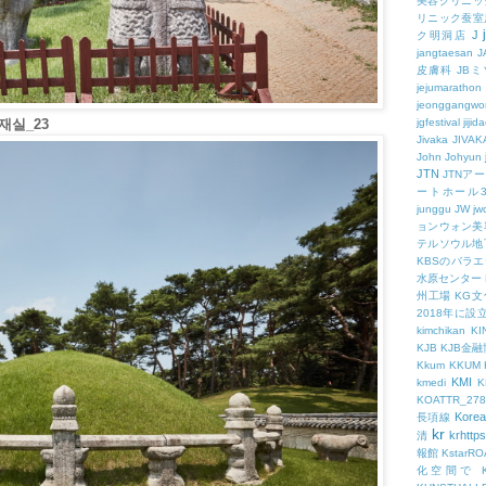
美容クリニッ
リニック蚕室
J
ク明洞店
jangtaesan
J
皮膚科
JBミ
jejumarathon
jeonggangwo
실_23
jgfestival
jijid
Jivaka
JIVAK
John
Johyun
JTN
JTNア
ートホール
junggu
JW
jw
ョンウォン美
テルソウル地
KBSのバラ
水原センター
州工場
KG
2018年に
kimchikan
KI
KJB
KJB金
Kkum
KKUM
KMI
kmedi
KOATTR_278
Korea
長項線
kr
krhttps
清
報館
KstarR
化空間で