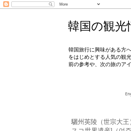
韓国の観光
韓国旅行に興味がある方
をはじめとする人気の観
前の参考や、次の旅のア
En
驪州英陵（世宗大王
スコ世界遺産]（여주 