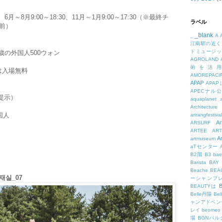
 、6月～8月9:00～18:30、11月～1月9:00～17:30（※最終チ
ラベル
前）
_blank
_
A
江南駅の近く
ドミュージッ
4歳の外国人500ウォン
AGROLAND
術を活
は入場無料
AMOREPACIF
APAP
APA
APECナル
提示）
aquaplanet
Architecture
国人
arirangfestival
Ar
ARSURF
ARTEE
A
A
artmuseum
aTセンター
B2階
B3
bae
Barista
BAY
Beache
BE
실_07
ーシャンプ
B
BEAUTYは
Belle丹陽
Be
ャンアドベン
レイ
beomeo
場
BGNパ