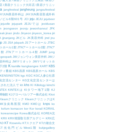
ク建大店
I美容クリニック江南店
I美容ク
店
I美容クリニック大邱店
I美容クリニッ
ja
jangheung
jangfestival
jangsufestival
AYJUN美容外科は
JAYJUN美容形成外科
jeju
ソビル6階601号
JCI
JEJU
jejubeer
jejuolle
jejupark
JEJUでは
jeoldusan
n
jeongseon
jeonju
jewonhaneul
JFK
aeak
jinan
jindo
Jinyeon
jinyeon_korea
jiri
A
jjnanjang
JKビル
JK美容外科
jmd
jnu
jp
JS
JSA
jsbpark
JSアートホール
JTBC
ートホール1館
JTNアートホール2館
JTNア
3館
JTNアートホール4館
JUMP
jung
cgeopark
JWジョンウォン美容外科
JWジ
容外科は
JWマリオット
JWマリオットホ
K
KBS
下2階
kamille
kangkangee
KART
エティ番組
KBS昌原
KBS昌原ホール
KBS
KENSINGTON
kgc
KGC
KGC人参公社原
文化交流センター
KG文化交流センターは
khs
設立された法人で
kh
KI
Killology
kimchi
NTEX
KINTEXは
KIタワー地下1階
KJ
融博物館
KJグローバルツアー株式会社
Kkot
Kleamクリニック
KleamクリニックはK
knps
KMI汝矣島医院
KMO
KMOは
ko
kofum
komacon
kor
Kor
korail
KORAIL
koreanrecipe
Korea株式会社
KOREA沈
KRX
KRX韓国取引所アカデミー
KRX広
KT
OAD
Ktown4u
KTスクエア
KTの複合文
KT光化門ビルWest1階
kukjegallery