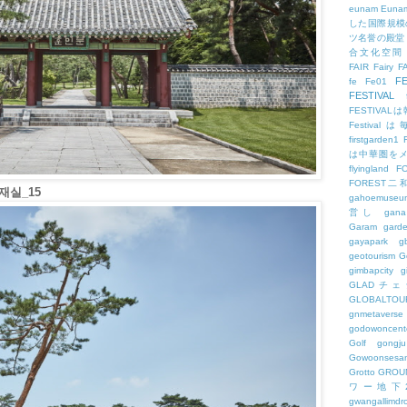
eunam
Euna
した国際規模
ツ名誉の殿堂
合文化空間
FAIR
Fairy
F
FE
fe
Fe01
FESTIVAL
FESTIV
Festival
firstgarden1
は中華圏を
flyingland
F
FOREST二
실_15
gahoemuseu
営し
gana
Garam
gard
gayapark
g
geotourism
G
gimbapcity
g
GLADチ
GLOBALTO
gnmetaverse
godowoncent
Golf
gongju
Gowoonsesa
Grotto
GROU
ワー地下
gwangallimdr