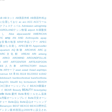
AB
ABヨット
AB美容外科
AB美容外科は
に位置しており
ac
acc
ACC
ACCワール
クフェスティバル
Admission
adnighttrip
AGROLANDテシン牧場
airport
AI基盤技
用し
Alive
alpacaworld
AMERICAN
amp
IC
AN
AND
Anthropolis
apap
Pは安養の地形
APAP作品ツアー
APEC
公園から出発し
APEC路55
Appenzeller
aquarium
AQ体験
ARCHIVE
ARCは
ARC文化館
AREA6
ARI
arirang
ARKO
AROMIND
AROUNDFOLLIE
t
ART
ARTCENTER
ARTEASPOON
RTEE人力車
ARTFACTORY
Artium
rts
ARサーフ
asan
asiad
Asiad
asphttps
B
Avenue
AX
B1
B119
B123002
b1942
kdobeach
bamboofestival
barefootfesta
bay101
bba48
bcj
bcmuseum
BEACH
ACH三陟オーシャンプレイ
BEACH襄陽オ
BEAUTY
レイ
BEAR
Beauty
beautyplay
elle
Belle慶州
Belle青松ソルセム温泉
lle丹陽オーシャンプレイ
Belle天安オーシ
チャー
Belle辺山
Belle辺山オーシャンプ
Besançon
BEST
BEXCO
BEXCO野外広
ルグンヌン眼科医院は2000年に設立され