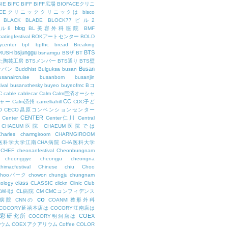
BIE
BIFC
BIFF
BIFF広場
BIOFACEクリニ
FACEクリニッククリニックは
bisco
BLACK
BLADE
BLOCK77ビル2
blog
ビル8
BL美容外科医院
BMF
oatingfestival
BOKアートセンター
BOLD
center
bpf
bpfhc
bread
Breaking
bsjunggu
BTS
RUSH
bsnamgu
BSザ
BT
した陶芸工房
BTSメンバー
BTS通り
BTS壁
Busan
ンパン
Buddhist
Bulguksa
busan
usanaircruise
busanbom
busanjin
ival
busanxthesky
buyeo
buyeofmc
Bコ
C
cable
cablecar
Calm
Calm巨済オーシャ
CC
ャー
Calm済州
camelliahill
CDC子ど
O
CECO昌原コンベンションセンター
CENTER
Center
Center仁川
Central
CHAEUM医院
CHAEUM医院では
Charles
charmgiroom
CHARMGIROOM
A医科学大学江南CHA病院
CHA医科大学
CHEF
cheonanfestival
Cheonbungnam
cheonggye
cheongju
cheongna
chimacfestival
Chinese
chiu
Choo
Chooパーク
chowon
chungju
chungnam
class
cology
CLASSIC
clickn
Clinic
Club
LWHは
CL病院
CM
CMCコンフィデンス
co
M病院
CNNの
COANMI整形外科
COCORY延禧本店は
COCORY江南店は
色彩研究所
COEX
COCORY明洞店は
ィウム
COEXアクアリウム
Coffee
COLOR