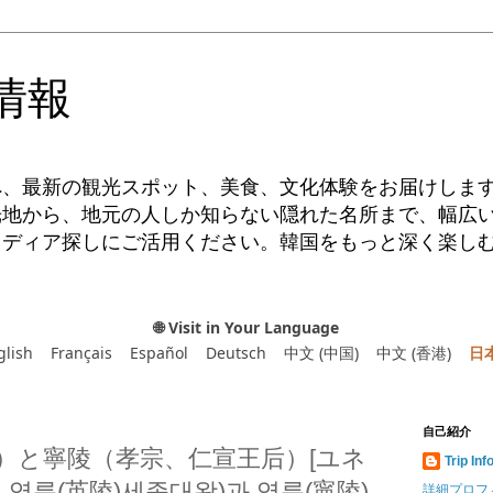
情報
へ、最新の観光スポット、美食、文化体験をお届けしま
光地から、地元の人しか知らない隠れた名所まで、幅広
イディア探しにご活用ください。韓国をもっと深く楽し
🌐 Visit in Your Language
glish
Français
Español
Deutsch
中文 (中国)
中文 (香港)
日
自己紹介
）と寧陵（孝宗、仁宣王后）[ユネ
Trip Inf
영릉(英陵)세종대왕)과 영릉(寧陵)
詳細プロフ