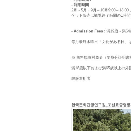
- 利用時間
2月～5月・9月～10月9:00～18:00
ケット販売は観覧終了時間の1時間
- Admission Fees :
満19歳～満6
毎月最終水曜日「文化がある日」
※ 無料観覧対象者（要身分証明書
満18歳以下および満65歳以上の外
韓服着用者
한국문화관광연구원_조선효종영릉재