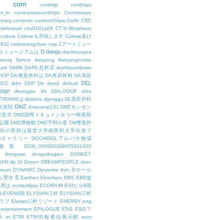
com
L
comhttp
comhttps
m_kr
comicsmuseumhttps
Commissary
orary
contents
contentsView
Corfe
CRC
lefestival
cttu0101a04
CTやMorpheus
culture
Cultureを意味します
Culture及び
7832
cwdsarangchae
cwg
Cアートミュー
D
daegu
トミュージアムは
daeheungsa
yang
Dance
danyang
danyangcruise
ark
DARK
DARK北村店
dashboardwww
HOP
DA整形外科は
DA美容外科
DA美容
DEL
DCC
ddm
DDP
De
deed
default
sign
deungjan
dh
DIALOGUE
dino
IPIRANGは
districts
djjunggu
DL美容外科
DMZ
科医院
dmzcamp131
DMZセンセン
保見学
DMZ国際ドキュメンタリー映画祭
公園
DMZ博物館
DMZ平和の道
DM整形外
外科の医師は延世大学校医科大学出身で
AMギャラリー
DOCHIDOLアルパカ牧場
OL牧場
DOM_000000309005001000
dongnae
donguibogam
DONKEY
SAN
dp
Dr
Dream
DREAMPEOPLE
dsec
raum
DYNAMIC
Dynamite
dytc
Dホール
E
ム聖水
Earthen
Ebookers
EBS
EBS放
送局は
ecolandjeju
ECORIUM
EGIビル6階
LEVEN3階
ELYSIAN江村
ELYSIAN江村
ラブ
Elysian江村リゾート
ENERGY
eng
entertainment
EPILOGUE
ESG
ESGフ
タ
et
ETRI
ETRI情報通信展示館
eum