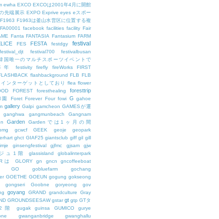
m
ewha
EXCO
EXCOは2001年4月に開館
の先端展示
EXPO
Exprive
eyes
eスポー
F1963
F1963は釜山水営区に位置する複
FA00001
facebook
facilities
facility
Fair
AME
Fanta
FANTASIA
Fantasium
FARM
festival
LICE
FESTA
FES
festdgy
festival_djt
festival700
festivalbusan
ALは韓国唯一のマルチスポーツイベントで
は毎年
festivity
firefly
fireWorks
FIRST
FLASHBACK
flashbackground
FLB
FLB
メインターゲットとしており
flea
flower
foresttrip
OOD
FOREST
foresthealing
G
和園
Foret
Forever
Four
fowi
gahoe
gallery
m
Galpi
gamcheon
GAMESが運
ganghwa
gangmunbeach
Gangnam
Garden
en
Gardenでは1ヶ月の間
bmg
gcwcf
GEEK
geoje
geopark
erhart
ghct
GIAF25
giantsclub
giff
gil
gill
imje
ginsengfestival
gjfmc
gjsam
gjw
ェジュ1階
glassisland
globalinterpark
URは
GLORY
gn
gncn
gncoffeeboat
GO
gobluefarm
gochang
er
GOETHE
GOEUN
gogung
gokseong
gongseri
Goobne
goryeong
gov
goyang
ng
GRAND
grandculture
Gray
gt
ND
GROUNDSEESAW
gstar
gtp
GTタ
2階
gugak
guinsa
GUMICO
gurye
one
gwanganbridge
gwanghallu