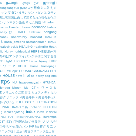
gwangju
gyeongju
n
gwgs
gye
eongsangbuk
gylaf
Gが想像力に答える
ンサンマダン
Gサンサンマダンは
Gサン
川は衣岩湖に面して建てられた複合文化ス
サンサンマダン論山
Gセム病院
H
hadong
haeundae
useum
Haeden
haemi
hahoe
hangang
ajobayは
HALL
hallatrail
hanok
hanrivercity
hansanf
HANSIK
rk
hasla_5moons
hastasheraton
HAUS
ealbeingclub
HEALING
healinglife
Heart
lip
Henry
herbfestival
HERSHE整形外科
整形外科はアンチエイジング手術に関する専
DE
High1
HIGHKEY
hiinsa
hijump
HiKR
タワー2
HOLIC
home
homepage
HOPEのHope
HORANGGASINAMU
HOT
href
HOUSE
e
hpftf
hs
hscity
hsg
htm
ttps
HUI
hwaseongyacht
HYUNDAI
cdonggu
icheon
icjg
ICTタワー3
id
IDクリニック江南店は
idコスメディカル
美容クリニック
id美容外科
id美容外科とid
されている
IF
ILLUSTAR
ILLUSTRATION
N
INART
INART平昌
Incheon
INCHEON
index
ng
incheonjotang
indvz
insiseol
INSTITUT
INTERNATIONAL
introhttps
D
IT
ITZY
IT強国の陰の立役者
IU
IUI
IUが
I美容クリニッ
ス停
IUや女優のハン
IVF
リニック往十里店
I美容クリニック釜山店
I