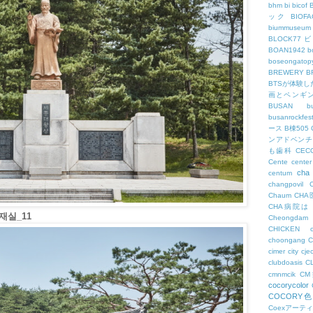
bhm
bi
bicof
ック
BIO
biummuseum
BLOCK77
BOAN1942
b
boseongatopy
BREWERY
B
BTSが体験
画とペンギ
BUSAN
b
busanrockfest
ース
B棟505
ンアドベンチ
も歯科
CEC
Cente
center
cha
centum
changpovil
Chaum
CH
CHA病院は
실_11
Cheongdam
CHICKEN
choongang
cimer
city
cje
clubdoasis
C
cmnmcik
C
cocorycolor
COCORY
Coexアーテ