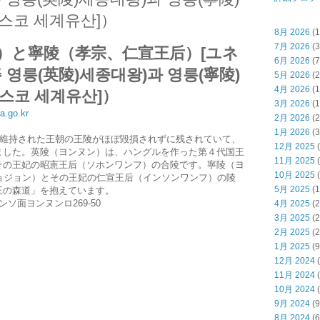
네스코 세계유산]）
8月 2026
(1
7月 2026
(3
）と寧陵（孝宗、仁宣王后）[ユネ
6月 2026
(7
영릉(英陵)세종대왕)과 영릉(寧陵)
5月 2026
(2
4月 2026
(1
네스코 세계유산]）
3月 2026
(1
ha.go.kr
2月 2026
(2
1月 2026
(3
も維持された王朝の王陵がほぼ毀損されずに残されていて、
12月 2025
(
ました。英陵（ヨンヌン）は、ハングルを作った第４代国王
11月 2025
(
その王妃の昭憲王后（ソホンワンフ）の合陵です。寧陵（ヨ
10月 2025
(
ョジョン）とその王妃の仁宣王后（インソンワンフ）の陵
5月 2025
(1
王の森道」を抱えています。
ソ面ヨンヌンロ269-50
4月 2025
(2
3月 2025
(2
2月 2025
(2
1月 2025
(9
12月 2024
(
11月 2024
(
10月 2024
(
9月 2024
(9
8月 2024
(6