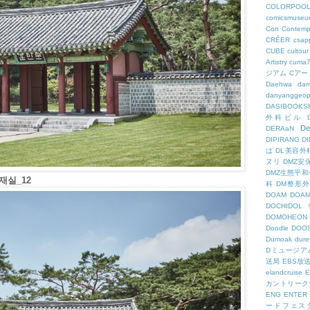
COLORPOO
comicsmuseu
Con
Contemp
CRÉER
csapp
CUBE
cultour
Artistry
cuma
ジアム
Cアー
Daehwa
dam
danyanggeop
DASIBOOKS
外科ビル
De
DERAaN
DIPIRANG
D
は
DL美容外
ヌリ
DMZ安
DMZ生態平和
실_12
科
DM整形
DOAM
DO
DOCHID
DOMOHEON
Doodle
DOO
Dumoak
dure
Dミュージア
送局
EBS放
elandcruise
E
カントリーク
ENG
ENTER
ードフェス