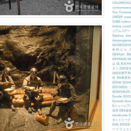
COLORPOO
comicsmuseu
Con
Contemp
CRÉER
csapp
CUBE
cultour
Artistry
cuma
ジアム
Cアー
Daehwa
dam
danyanggeop
DASIBOOKS
外科ビル
De
DERAaN
DIPIRANG
D
は
DL美容外
ヌリ
DMZ安
DMZ生態平和
科
DM整形
DOAM
DO
DOCHID
DOMOHEON
Doodle
DOO
Dumoak
dure
Dミュージア
送局
EBS放
elandcruise
E
カントリーク
ENG
ENTER
ードフェス