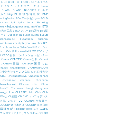
BIE
BIFC
BIFF
BIFF広場
BIOFACEクリニ
FACEクリニッククリニックは
bisco
BLACK
BLADE
BLOCK77ビル2
blog
ビル8
BL美容外科医院
BMF
oatingfestival
BOKアートセンター
BOLD
center
bpf
bpfhc
bread
Breaking
bsjunggu
BTS
RUSH
bsnamgu
BSザ
BT
した陶芸工房
BTSメンバー
BTS通り
BTS壁
Busan
ンパン
Buddhist
Bulguksa
busan
usanaircruise
busanbom
busanjin
ival
busanxthesky
buyeo
buyeofmc
Bコ
C
cable
cablecar
Calm
Calm巨済オーシャ
CC
ャー
Calm済州
camelliahill
CDC子ど
O
CECO昌原コンベンションセンター
CENTER
Center
Center仁川
Central
CHAEUM医院
CHAEUM医院では
Charles
charmgiroom
CHARMGIROOM
A医科学大学江南CHA病院
CHA医科大学
CHEF
cheonanfestival
Cheonbungnam
cheonggye
cheongju
cheongna
chimacfestival
Chinese
chiu
Choo
Chooパーク
chowon
chungju
chungnam
class
cology
CLASSIC
clickn
Clinic
Club
LWHは
CL病院
CM
CMCコンフィデンス
co
M病院
CNNの
COANMI整形外科
COCORY延禧本店は
COCORY江南店は
色彩研究所
COEX
COCORY明洞店は
ィウム
COEXアクアリウム
Coffee
COLOR