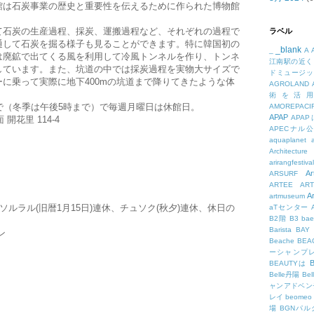
館は石炭事業の歴史と重要性を伝えるために作られた博物館
て石炭の生産過程、採炭、運搬過程など、それぞれの過程で
ラベル
通して石炭を掘る様子も見ることができます。特に韓国初の
_blank
_
A
は廃鉱で出てくる風を利用して冷風トンネルを作り、トンネ
江南駅の近く
しています。また、坑道の中では採炭過程を実物大サイズで
ドミュージッ
に乗って実際に地下400mの坑道まで降りてきたような体
AGROLAND
術を活
で（冬季は午後5時まで）で毎週月曜日は休館日。
AMOREPACIF
APAP
APA
開花里 114-4
APECナル
aquaplanet
Architecture
arirangfestival
Ar
ARSURF
ARTEE
A
A
artmuseum
ソルラル(旧暦1月15日)連休、チュソク(秋夕)連休、休日の
aTセンター
B2階
B3
bae
Barista
BAY
ン
Beache
BE
ーシャンプ
B
BEAUTYは
Belle丹陽
Be
ャンアドベン
レイ
beomeo
場
BGNパ