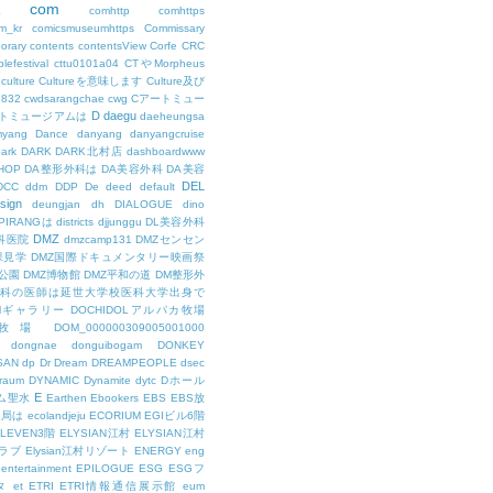
com
L
comhttp
comhttps
m_kr
comicsmuseumhttps
Commissary
orary
contents
contentsView
Corfe
CRC
lefestival
cttu0101a04
CTやMorpheus
culture
Cultureを意味します
Culture及び
7832
cwdsarangchae
cwg
Cアートミュー
D
daegu
トミュージアムは
daeheungsa
yang
Dance
danyang
danyangcruise
ark
DARK
DARK北村店
dashboardwww
HOP
DA整形外科は
DA美容外科
DA美容
DEL
DCC
ddm
DDP
De
deed
default
sign
deungjan
dh
DIALOGUE
dino
IPIRANGは
districts
djjunggu
DL美容外科
DMZ
科医院
dmzcamp131
DMZセンセン
保見学
DMZ国際ドキュメンタリー映画祭
公園
DMZ博物館
DMZ平和の道
DM整形外
外科の医師は延世大学校医科大学出身で
AMギャラリー
DOCHIDOLアルパカ牧場
OL牧場
DOM_000000309005001000
dongnae
donguibogam
DONKEY
SAN
dp
Dr
Dream
DREAMPEOPLE
dsec
raum
DYNAMIC
Dynamite
dytc
Dホール
E
ム聖水
Earthen
Ebookers
EBS
EBS放
送局は
ecolandjeju
ECORIUM
EGIビル6階
LEVEN3階
ELYSIAN江村
ELYSIAN江村
ラブ
Elysian江村リゾート
ENERGY
eng
entertainment
EPILOGUE
ESG
ESGフ
タ
et
ETRI
ETRI情報通信展示館
eum