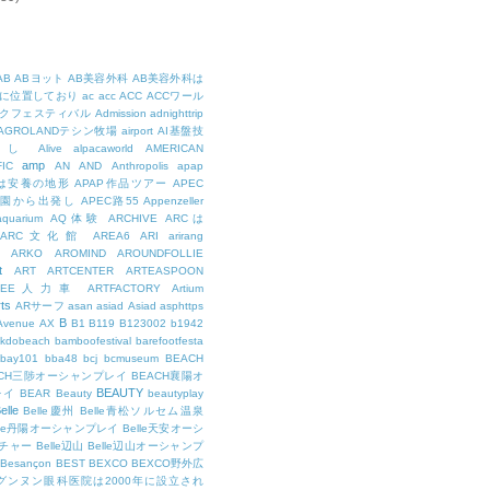
AB
ABヨット
AB美容外科
AB美容外科は
に位置しており
ac
acc
ACC
ACCワール
クフェスティバル
Admission
adnighttrip
AGROLANDテシン牧場
airport
AI基盤技
用し
Alive
alpacaworld
AMERICAN
amp
IC
AN
AND
Anthropolis
apap
Pは安養の地形
APAP作品ツアー
APEC
公園から出発し
APEC路55
Appenzeller
aquarium
AQ体験
ARCHIVE
ARCは
ARC文化館
AREA6
ARI
arirang
ARKO
AROMIND
AROUNDFOLLIE
t
ART
ARTCENTER
ARTEASPOON
RTEE人力車
ARTFACTORY
Artium
rts
ARサーフ
asan
asiad
Asiad
asphttps
B
Avenue
AX
B1
B119
B123002
b1942
kdobeach
bamboofestival
barefootfesta
bay101
bba48
bcj
bcmuseum
BEACH
ACH三陟オーシャンプレイ
BEACH襄陽オ
BEAUTY
レイ
BEAR
Beauty
beautyplay
elle
Belle慶州
Belle青松ソルセム温泉
lle丹陽オーシャンプレイ
Belle天安オーシ
チャー
Belle辺山
Belle辺山オーシャンプ
Besançon
BEST
BEXCO
BEXCO野外広
ルグンヌン眼科医院は2000年に設立され