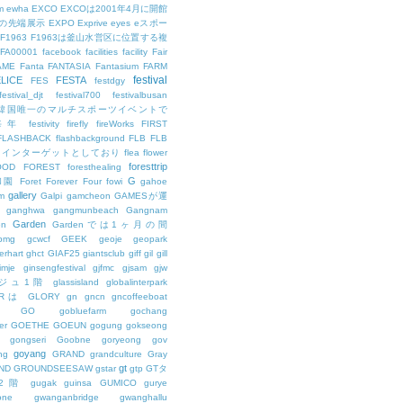
m
ewha
EXCO
EXCOは2001年4月に開館
の先端展示
EXPO
Exprive
eyes
eスポー
F1963
F1963は釜山水営区に位置する複
FA00001
facebook
facilities
facility
Fair
AME
Fanta
FANTASIA
Fantasium
FARM
festival
LICE
FESTA
FES
festdgy
festival_djt
festival700
festivalbusan
ALは韓国唯一のマルチスポーツイベントで
は毎年
festivity
firefly
fireWorks
FIRST
FLASHBACK
flashbackground
FLB
FLB
メインターゲットとしており
flea
flower
foresttrip
OOD
FOREST
foresthealing
G
和園
Foret
Forever
Four
fowi
gahoe
gallery
m
Galpi
gamcheon
GAMESが運
ganghwa
gangmunbeach
Gangnam
Garden
en
Gardenでは1ヶ月の間
bmg
gcwcf
GEEK
geoje
geopark
erhart
ghct
GIAF25
giantsclub
giff
gil
gill
imje
ginsengfestival
gjfmc
gjsam
gjw
ェジュ1階
glassisland
globalinterpark
URは
GLORY
gn
gncn
gncoffeeboat
GO
gobluefarm
gochang
er
GOETHE
GOEUN
gogung
gokseong
gongseri
Goobne
goryeong
gov
goyang
ng
GRAND
grandculture
Gray
gt
ND
GROUNDSEESAW
gstar
gtp
GTタ
2階
gugak
guinsa
GUMICO
gurye
one
gwanganbridge
gwanghallu