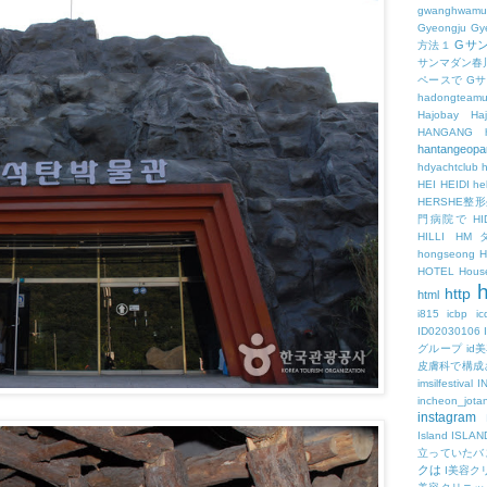
gwanghwamu
Gyeongju
Gy
Gサ
方法１
サンマダン春
ペースで
G
hadongteam
Hajobay
H
HANGANG
hantangeopa
hdyachtclub
h
HEI
HEIDI
hel
HERSHE
門病院で
HI
HILLI
HM
hongseong
HOTEL
Hous
h
http
html
i815
icbp
i
ID02030106
グループ
id
皮膚科で構成
imsilfestival
I
incheon_jota
instagram
Island
ISLAN
立っていたバ
クは
I美容ク