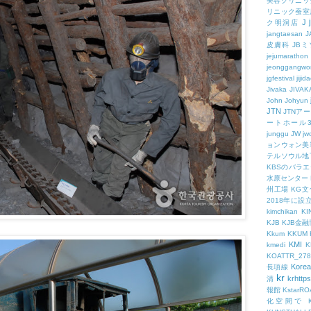
美容クリニッ
リニック蚕室
J
ク明洞店
jangtaesan
J
皮膚科
JBミ
jejumarathon
jeonggangwo
jgfestival
jijid
Jivaka
JIVAK
John
Johyun
JTN
JTNア
ートホール
junggu
JW
jw
ョンウォン美
テルソウル地
KBSのバラ
水原センター
州工場
KG
2018年に
kimchikan
KI
KJB
KJB金
Kkum
KKUM
KMI
kmedi
KOATTR_278
Korea
長項線
kr
krhttps
清
報館
KstarR
化空間で