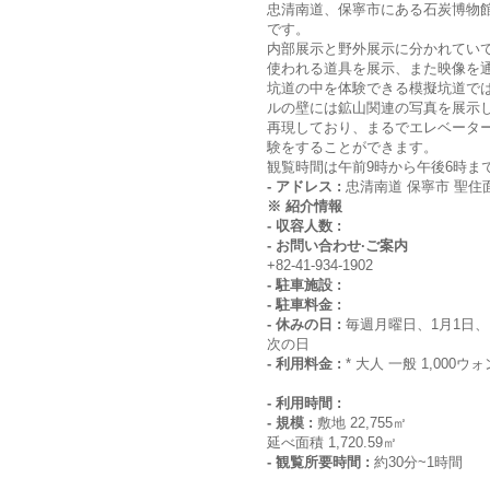
忠清南道、保寧市にある石炭博物
です。
内部展示と野外展示に分かれてい
使われる道具を展示、また映像を
坑道の中を体験できる模擬坑道で
ルの壁には鉱山関連の写真を展示
再現しており、まるでエレベーター
験をすることができます。
観覧時間は午前9時から午後6時ま
- アドレス :
忠清南道 保寧市 聖住面 
※ 紹介情報
- 収容人数 :
- お問い合わせ·ご案内
+82-41-934-1902
- 駐車施設 :
- 駐車料金 :
- 休みの日 :
毎週月曜日、1月1日、
次の日
- 利用料金 :
* 大人 一般 1,000ウォ
- 利用時間 :
- 規模 :
敷地 22,755㎡
延べ面積 1,720.59㎡
- 観覧所要時間 :
約30分~1時間