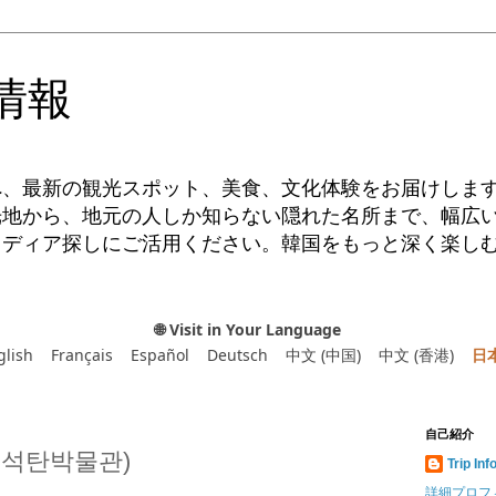
情報
へ、最新の観光スポット、美食、文化体験をお届けしま
光地から、地元の人しか知らない隠れた名所まで、幅広
イディア探しにご活用ください。韓国をもっと深く楽し
🌐 Visit in Your Language
glish
Français
Español
Deutsch
中文 (中国)
中文 (香港)
日
自己紹介
석탄박물관)
Trip Inf
詳細プロフ