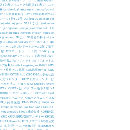
ク建大店
I美容クリニック江南店
I美容ク
店
I美容クリニック大邱店
I美容クリニッ
ja
jangheung
jangfestival
jangsufestival
AYJUN美容外科は
JAYJUN美容形成外科
jeju
ソビル6階601号
JCI
JEJU
jejubeer
jejuolle
jejupark
JEJUでは
jeoldusan
n
jeongseon
jeonju
jewonhaneul
JFK
aeak
jinan
jindo
Jinyeon
jinyeon_korea
jiri
A
jjnanjang
JKビル
JK美容外科
jmd
jnu
jp
JS
JSA
jsbpark
JSアートホール
JTBC
ートホール1館
JTNアートホール2館
JTNア
3館
JTNアートホール4館
JUMP
jung
cgeopark
JWジョンウォン美容外科
JWジ
容外科は
JWマリオット
JWマリオットホ
K
KBS
下2階
kamille
kangkangee
KART
エティ番組
KBS昌原
KBS昌原ホール
KBS
KENSINGTON
kgc
KGC
KGC人参公社原
文化交流センター
KG文化交流センターは
khs
設立された法人で
kh
KI
Killology
kimchi
NTEX
KINTEXは
KIタワー地下1階
KJ
融博物館
KJグローバルツアー株式会社
Kkot
Kleamクリニック
KleamクリニックはK
knps
KMI汝矣島医院
KMO
KMOは
ko
kofum
komacon
kor
Kor
korail
KORAIL
koreanrecipe
Korea株式会社
KOREA沈
KRX
KRX韓国取引所アカデミー
KRX広
KT
OAD
Ktown4u
KTスクエア
KTの複合文
KT光化門ビルWest1階
kukjegallery