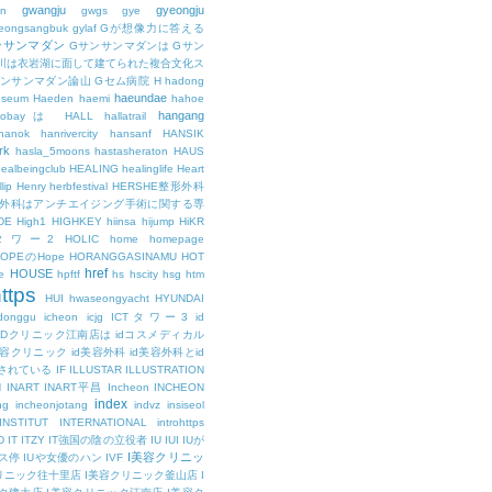
gwangju
gyeongju
n
gwgs
gye
eongsangbuk
gylaf
Gが想像力に答える
ンサンマダン
Gサンサンマダンは
Gサン
川は衣岩湖に面して建てられた複合文化ス
サンサンマダン論山
Gセム病院
H
hadong
haeundae
useum
Haeden
haemi
hahoe
hangang
ajobayは
HALL
hallatrail
hanok
hanrivercity
hansanf
HANSIK
rk
hasla_5moons
hastasheraton
HAUS
ealbeingclub
HEALING
healinglife
Heart
lip
Henry
herbfestival
HERSHE整形外科
整形外科はアンチエイジング手術に関する専
DE
High1
HIGHKEY
hiinsa
hijump
HiKR
タワー2
HOLIC
home
homepage
HOPEのHope
HORANGGASINAMU
HOT
href
HOUSE
e
hpftf
hs
hscity
hsg
htm
ttps
HUI
hwaseongyacht
HYUNDAI
cdonggu
icheon
icjg
ICTタワー3
id
IDクリニック江南店は
idコスメディカル
美容クリニック
id美容外科
id美容外科とid
されている
IF
ILLUSTAR
ILLUSTRATION
N
INART
INART平昌
Incheon
INCHEON
index
ng
incheonjotang
indvz
insiseol
INSTITUT
INTERNATIONAL
introhttps
D
IT
ITZY
IT強国の陰の立役者
IU
IUI
IUが
I美容クリニッ
ス停
IUや女優のハン
IVF
リニック往十里店
I美容クリニック釜山店
I