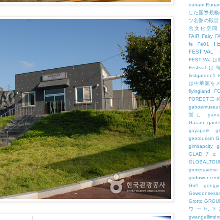
eunam
Euna
した国際規模
ツ名誉の殿堂
合文化空間
FAIR
Fairy
F
FE
fe
Fe01
FESTIVAL
FESTIV
Festival
firstgarden1
は中華圏を
flyingland
F
FOREST二
gahoemuseu
営し
gana
Garam
gard
gayapark
g
geotourism
G
gimbapcity
g
GLADチ
GLOBALTO
gnmetaverse
godowoncent
Golf
gongju
Gowoonsesa
Grotto
GROU
ワー地下
gwangallimdr