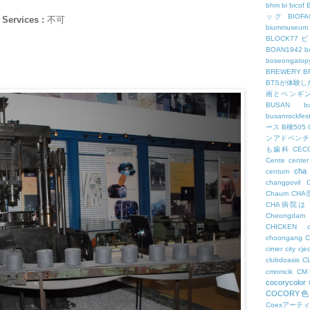
bhm
bi
bicof
ック
BIO
 Services :
不可
biummuseum
BLOCK77
BOAN1942
b
boseongatopy
BREWERY
B
BTSが体験
画とペンギ
BUSAN
b
busanrockfest
ース
B棟505
ンアドベンチ
も歯科
CEC
Cente
center
cha
centum
changpovil
Chaum
CH
CHA病院は
Cheongdam
CHICKEN
choongang
cimer
city
cje
clubdoasis
C
cmnmcik
C
cocorycolor
COCORY
Coexアーテ