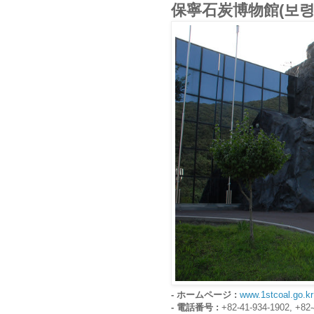
保寧石炭博物館(보령
- ホームページ :
www.1stcoal.go.kr
- 電話番号 :
+82-41-934-1902, +82